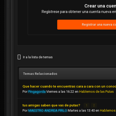
Crear una cue
Regístrese para obtener una cuenta nueva en 
Registrar una nueva c
Ir a la lista de temas
Temas Relacionados
Que hacer cuando te encuentras cara a cara con un cono
Por
Pingagorda
Viernes a las 16:22
en
Hablemos de las Putas
tus amigas saben que vas de putas?
1
2
Por
MAESTRO ANDREA PIRLO
Martes a las 13:40
en
Hablemos 