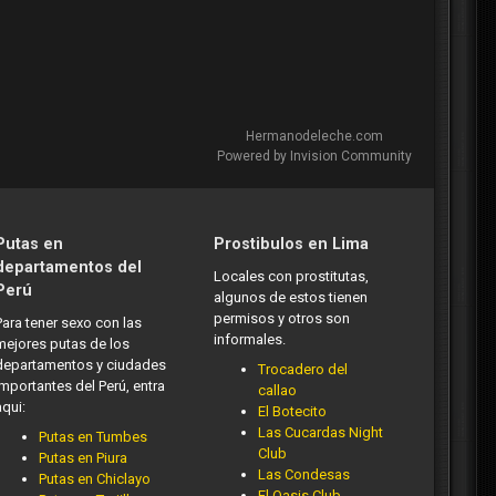
Hermanodeleche.com
Powered by Invision Community
Putas en
Prostibulos en Lima
departamentos del
Locales con prostitutas,
Perú
algunos de estos tienen
permisos y otros son
Para tener sexo con las
informales.
mejores putas de los
departamentos y ciudades
Trocadero del
importantes del Perú, entra
callao
aqui:
El Botecito
Las Cucardas Night
Putas en Tumbes
Club
Putas en Piura
Las Condesas
Putas en Chiclayo
El Oasis Club