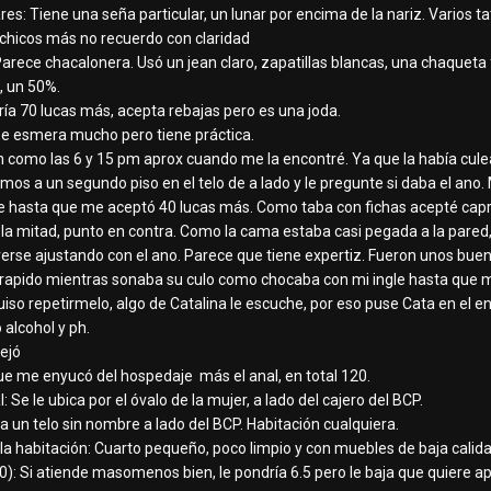
res: Tiene una seña particular, un lunar por encima de la nariz. Varios 
 chicos más no recuerdo con claridad
Parece chacalonera. Usó un jean claro, zapatillas blancas, una chaqueta 
a, un 50%.
ría 70 lucas más, acepta rebajas pero es una joda.
e esmera mucho pero tiene práctica.
ían como las 6 y 15 pm aprox cuando me la encontré. Ya que la había cul
s a un segundo piso en el telo de a lado y le pregunte si daba el ano. 
arle hasta que me aceptó 40 lucas más. Como taba con fichas acepté ca
 la mitad, punto en contra. Como la cama estaba casi pegada a la pared,
se ajustando con el ano. Parece que tiene expertiz. Fueron unos bueno
apido mientras sonaba su culo como chocaba con mi ingle hasta que me
iso repetirmelo, algo de Catalina le escuche, por eso puse Cata en el 
 alcohol y ph.
dejó
ue me enyucó del hospedaje más el anal, en total 120.
 Se le ubica por el óvalo de la mujer, a lado del cajero del BCP.
a un telo sin nombre a lado del BCP. Habitación cualquiera.
 la habitación: Cuarto pequeño, poco limpio y con muebles de baja calid
0): Si atiende masomenos bien, le pondría 6.5 pero le baja que quiere 