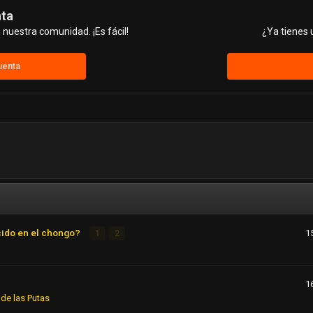
nta
nuestra comunidad. ¡Es fácil!
¿Ya tienes 
uenta
cido en el chongo?
1
1
2
1
de las Putas