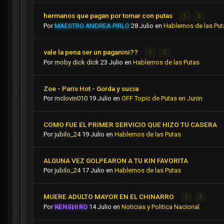
hermanos que pagan por tomar con putas
1
2
Por
MAESTRO ANDREA PIRLO
28 Julio
en
Hablemos de las Put
vale la pena ser un paganini??
1
2
Por
moby dick dick
23 Julio
en
Hablemos de las Putas
Zoe - Paris Hot - Gorda y sucia
Por
mclovin010
19 Julio
en
OFF Topic de Putas en Junin
COMO FUE EL PRIMER SERVICIO QUE HIZO TU CASERA
Por
jubilo_24
19 Julio
en
Hablemos de las Putas
ALGUNA VEZ GOLPEARON A TU KIN FAVORITA
Por
jubilo_24
17 Julio
en
Hablemos de las Putas
MUERE ADULTO MAYOR EN EL CHINARRO
1
2
Por
KENSHIRO
14 Julio
en
Noticias y Politica Nacional