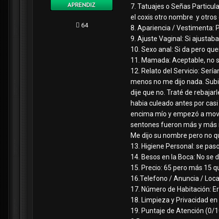
7. Tatuajes o Señas Particula
el coxis otro nombre y otros
64
8. Apariencia / Vestimenta: 
9. Ajuste Vaginal: Si ajustab
10. Sexo anal: Si da pero que
11. Mamada: Aceptable, no s
12. Relato del Servicio: Ser
menos no me dijo nada. Subimo
dije que no. Traté de rebaj
habia culeado antes por casi
encima mío y empezó a mover
sentones fueron más y más r
Me dijo su nombre pero no qu
13. Higiene Personal: se paso
14. Besos en la Boca: No se 
15. Precio: 65 pero más 15 q
16.Telefono / Anuncia / Local:
17. Número de Habitación: Er
18. Limpieza y Privacidad en
19. Puntaje de Atención (0/1