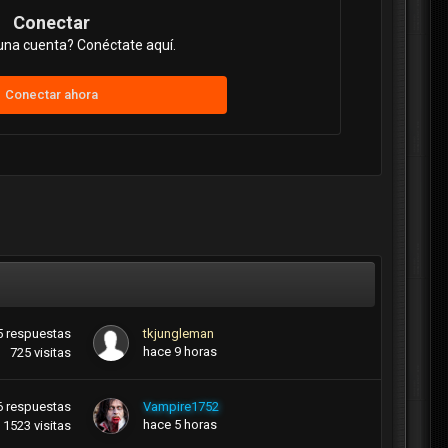
Conectar
una cuenta? Conéctate aquí.
Conectar ahora
5
respuestas
tkjungleman
hace 9 horas
725
visitas
6
respuestas
Vampire1752
hace 5 horas
1523
visitas