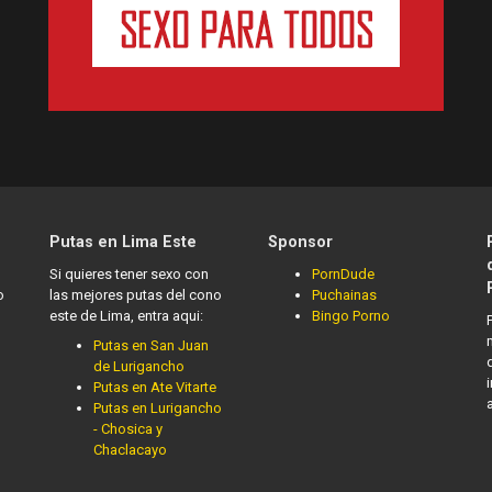
Putas en Lima Este
Sponsor
Si quieres tener sexo con
PornDude
o
las mejores putas del cono
Puchainas
este de Lima, entra aqui:
Bingo Porno
Putas en San Juan
de Lurigancho
Putas en Ate Vitarte
Putas en Lurigancho
- Chosica y
Chaclacayo