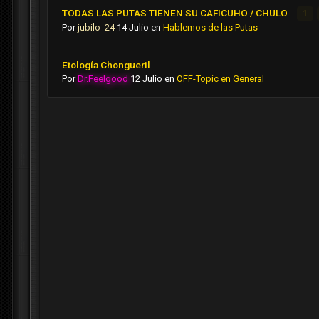
TODAS LAS PUTAS TIENEN SU CAFICUHO / CHULO
1
Por
jubilo_24
14 Julio
en
Hablemos de las Putas
Etología Chongueril
Por
Dr.Feelgood
12 Julio
en
OFF-Topic en General