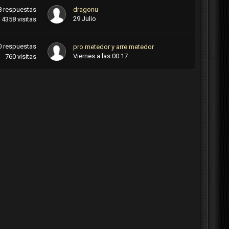
8
respuestas
dragonu
29 Julio
4358
visitas
0
respuestas
pro metedor y arre metedor
Viernes a las 00:17
760
visitas