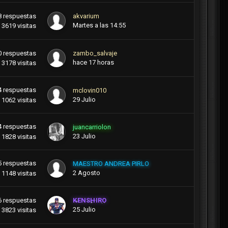
8
respuestas
akvarium
Martes a las 14:55
3619
visitas
0
respuestas
zambo_salvaje
hace 17 horas
3178
visitas
4
respuestas
mclovin010
29 Julio
1062
visitas
4
respuestas
juancarriolon
23 Julio
1828
visitas
5
respuestas
MAESTRO ANDREA PIRLO
2 Agosto
1148
visitas
6
respuestas
KENSHIRO
25 Julio
3823
visitas