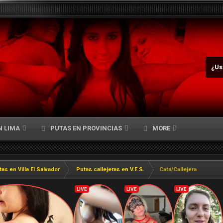
¿Us
N LIMA
PUTAS EN PROVINCIAS
MORE
as en Villa El Salvador
Putas callejeras en V.E.S.
Cata/Callejera