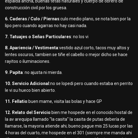
espalda ancha, buenas tetas naturales y cuerpo de obrero de
construcción civil por los gruesa.
6. Caderas / Culo / Piernas
:culo medio plano, se nota bien por la
lipo pero cuando agarras no hay casi nada.
7. Tatuajes o Señas Particulares
: no los vi
8. Apariencia / Vestimenta
:vestido azul corto, tacos muy altos y
lentes oscuros, tambien se tiñe el cabello o mejor dicho se hace
rayitos o iluminaciones.
9. Papita
: no ajusta ni mierda.
10. Servicio Adicional
:no se lopedi pero cuando estaba en perrito
le vi su hueco bien abierto.
11. Fellatio
:buen mame, visita las bolas y hace GP
12. Relato del Servicio
:bien me hospede en el conocido hostal de
la av arequipa llamado "la casita" la casita de putas debería de
llamarse, la mayoria atiende ahi; bueno pague mis 25 lucas por las
4 horas del cuarto, me hospede en el 301 (siempre me manda ahi