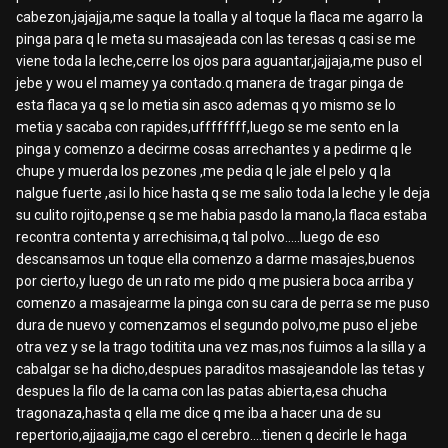
cabezon,jajajja,me saque la toalla y al toque la flaca me agarro la
pinga para q le meta su masajeada con las teresas q casi se me
viene toda la leche,cerre los ojos para aguantar,jajjaja,me puso el
jebe y wou el mamey ya contado.q manera de tragar pinga de
esta flaca ya q se lo metia sin asco ademas q yo mismo se lo
metia y sacaba con rapides,uffffffff,luego se me sento en la
pinga y comenzo a decirme cosas arrechantes y a pedirme q le
chupe y muerda los pezones ,me pedia q le jale el pelo y q la
nalgue fuerte ,asi lo hice hasta q se me salio toda la leche y le deja
su culito rojito,pense q se me habia pasdo la mano,la flaca estaba
recontra contenta y arrechisima,q tal polvo.....luego de eso
descansamos un toque ella comenzo a darme masajes,buenos
por cierto,y luego de un rato me pido q me pusiera boca arriba y
comenzo a masajearme la pinga con su cara de perra se me puso
dura de nuevo y comenzamos el segundo polvo,me puso el jebe
otra vez y se la trago toditita una vez mas,nos fuimos a la silla y a
cabalgar se ha dicho,despues paraditos masajeandole las tetas y
despues la filo de la cama con las patas abierta,esa chucha
tragonaza,hasta q ella me dice q me iba a hacer una de su
repertorio,ajjaajja,me cago el cerebro....tienen q decirle le haga