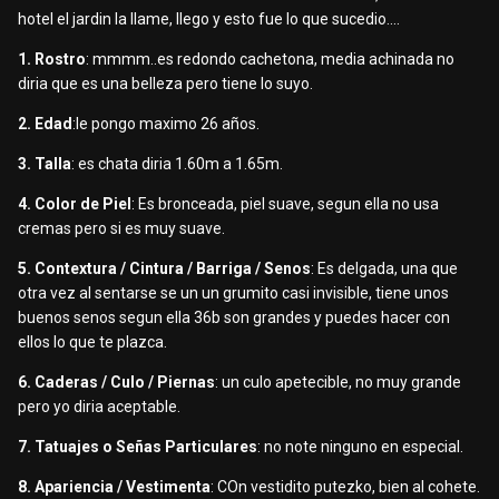
hotel el jardin la llame, llego y esto fue lo que sucedio....
1. Rostro
: mmmm..es redondo cachetona, media achinada no
diria que es una belleza pero tiene lo suyo.
2. Edad
:le pongo maximo 26 años.
3. Talla
: es chata diria 1.60m a 1.65m.
4. Color de Piel
: Es bronceada, piel suave, segun ella no usa
cremas pero si es muy suave.
5. Contextura / Cintura / Barriga / Senos
: Es delgada, una que
otra vez al sentarse se un un grumito casi invisible, tiene unos
buenos senos segun ella 36b son grandes y puedes hacer con
ellos lo que te plazca.
6. Caderas / Culo / Piernas
: un culo apetecible, no muy grande
pero yo diria aceptable.
7. Tatuajes o Señas Particulares
: no note ninguno en especial.
8. Apariencia / Vestimenta
: COn vestidito putezko, bien al cohete.