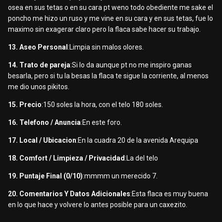
osea en sus tetas o en su cara pt weno todo obediente me sake el
poncho me hizo un ruso y me vine en su cara y en sus tetas, fue lo
maximo sin exagerar claro pero la flaca sabe hacer su trabajo.
13. Aseo Personal
:Limpia sin malos olores.
14. Trato de pareja
:Si lo da aunque pt no me inspiro ganas
besarla, pero si tu la besas la flaca te sigue la corriente, al menos
me dio unos pikitos.
15. Precio
:150 soles la hora, con el telo 180 soles.
16. Telefono / Anuncia
:En este foro.
17. Local / Ubicacion
:En la cuadra 20 de la avenida Arequipa
18. Comfort / Limpieza / Privacidad
:La del telo
19. Puntaje Final (0/10)
:mmmm un merecido 7.
20. Comentarios Y Datos Adicionales
:Esta flaca es muy buena
en lo que hace y volvere lo antes posible para un caxezito.