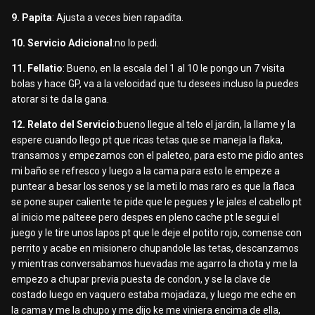
9. Papita
: Ajusta a veces bien rapadita.
10. Servicio Adicional
:no lo pedi.
11. Fellatio
: Bueno, en la escala del 1 al 10 le pongo un 7 visita
bolas y hace GP, va a la velocidad que tu desees incluso la puedes
atorar si te da la gana.
12. Relato del Servicio
:bueno llegue al telo el jardin, la llame y la
espere cuando llego pt que ricas tetas que se maneja la flaka,
transamos y empezamos con el paleteo, para esto me pidio antes
mi baño se refresco y luego a la cama para esto le empeze a
puntear a besar los senos y se la meti lo mas raro es que la flaca
se pone super caliente te pide que le pegues y le jales el cabello pt
al inicio me palteee pero despes en pleno cache pt le segui el
juego y le tire unos lapos pt que le deje el potito rojo, comense con
perrito y acabe en misionero chupandole las tetas, descanzamos
y mientras conversabamos huevadas me agarro la chota y me la
empezo a chupar previa puesta de condon, y se la clave de
costado luego en vaquero estaba mojadaza, y luego me eche en
la cama y me la chupo y me dijo ke me viniera encima de ella,