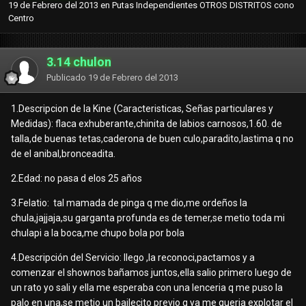
19 de Febrero del 2013
en
Putas Independientes OTROS DISTRITOS cono
Centro
3.14 chulon
Publicado
19 de Febrero del 2013
1.Descripcion de la Kine (Caracteristicas, Señas particulares y
Medidas): flaca exhuberante,chinita de labios carnosos,1.60. de
talla,de buenas tetas,caderona de buen culo,paradito,lastima q no
de el anibal,bronceadita.
2.Edad: no pasa d elos 25 años
3.Felatio: tal mamada de pinga q me dio,me ordeños la
chula,jajjaja,su garganta profunda es de temer,se metio toda mi
chulapi a la boca,me chupo bola por bola
4.Descripción del Servicio: llego ,la reconoci,pactamos y a
comenzar el shownos bañamos juntos,ella salio primero luego de
un rato yo sali y ella me esperaba con una lenceria q me puso la
palo en una,se metio un bailecito previo q ya me queria explotar el