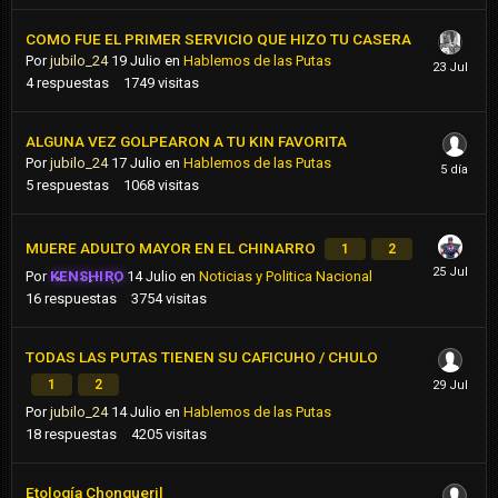
COMO FUE EL PRIMER SERVICIO QUE HIZO TU CASERA
Por
jubilo_24
19 Julio
en
Hablemos de las Putas
4
respuestas
1749
visitas
ALGUNA VEZ GOLPEARON A TU KIN FAVORITA
Por
jubilo_24
17 Julio
en
Hablemos de las Putas
5
respuestas
1068
visitas
MUERE ADULTO MAYOR EN EL CHINARRO
1
2
Por
KENSHIRO
14 Julio
en
Noticias y Politica Nacional
16
respuestas
3754
visitas
TODAS LAS PUTAS TIENEN SU CAFICUHO / CHULO
1
2
Por
jubilo_24
14 Julio
en
Hablemos de las Putas
18
respuestas
4205
visitas
Etología Chongueril