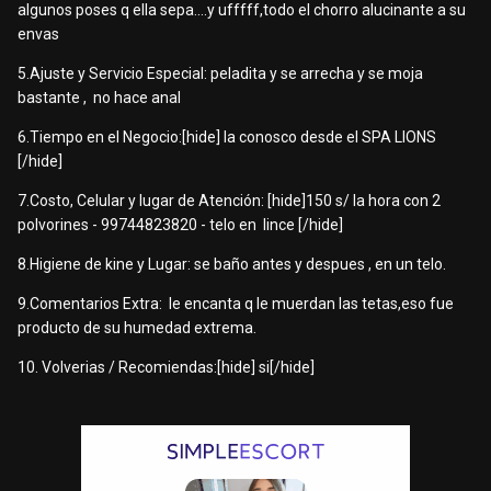
algunos poses q ella sepa....y ufffff,todo el chorro alucinante a su
envas
5.Ajuste y Servicio Especial: peladita y se arrecha y se moja
bastante , no hace anal
6.Tiempo en el Negocio:[hide] la conosco desde el SPA LIONS
[/hide]
7.Costo, Celular y lugar de Atención: [hide]150 s/ la hora con 2
polvorines - 99744823820 - telo en lince [/hide]
8.Higiene de kine y Lugar: se baño antes y despues , en un telo.
9.Comentarios Extra: le encanta q le muerdan las tetas,eso fue
producto de su humedad extrema.
10. Volverias / Recomiendas:[hide] si[/hide]