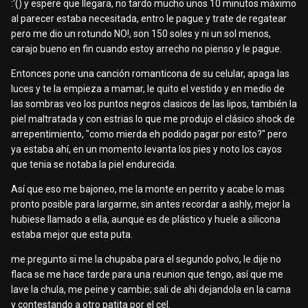
:'() y espere que llegara, no tardo mucho unos 10 minutos máximo
al parecer estaba necesitada, entro le pague y trate de regatear
pero me dio un rotundo NO!, son 150 soles y ni un sol menos,
carajo bueno en fin cuando estoy arrecho no pienso y le pague.
Entonces pone una canción romanticona de su celular, apaga las
luces y te la empieza a mamar, le quito el vestido y en medio de
las sombras veo los puntos negros clasicos de las lipos, también la
piel maltratada y con estrias lo que me produjo el clásico shock de
arrepentimiento, "como mierda eh podido pagar por esto?" pero
ya estaba ahí, en un momento levanta los pies y noto los cayos
que tenia se notaba la piel endurecida.
Así que eso me bajoneo, me la monte en perrito y acabe lo mas
pronto posible para largarme, sin antes recordar a ashly, mejor la
hubiese llamado a ella, aunque es de plástico y huele a silicona
estaba mejor que esta puta.
me pregunto si me la chupaba para el segundo polvo, le dije no
flaca se me hace tarde para una reunion que tengo, así que me
lave la chula, me peine y cambie; sali de ahi dejandola en la cama
y contestando a otro patita por el cel.