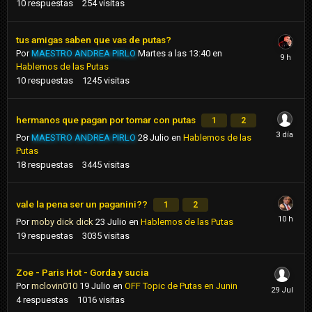
10
respuestas
254
visitas
tus amigas saben que vas de putas?
Por
MAESTRO ANDREA PIRLO
Martes a las 13:40
en
Hablemos de las Putas
10
respuestas
1245
visitas
hermanos que pagan por tomar con putas
1
2
Por
MAESTRO ANDREA PIRLO
28 Julio
en
Hablemos de las
Putas
18
respuestas
3445
visitas
vale la pena ser un paganini??
1
2
Por
moby dick dick
23 Julio
en
Hablemos de las Putas
19
respuestas
3035
visitas
Zoe - Paris Hot - Gorda y sucia
Por
mclovin010
19 Julio
en
OFF Topic de Putas en Junin
4
respuestas
1016
visitas