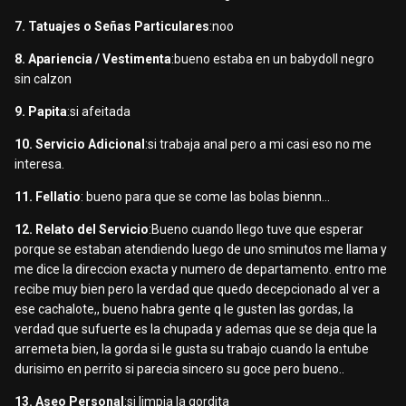
7. Tatuajes o Señas Particulares
:noo
8. Apariencia / Vestimenta
:bueno estaba en un babydoll negro
sin calzon
9. Papita
:si afeitada
10. Servicio Adicional
:si trabaja anal pero a mi casi eso no me
interesa.
11. Fellatio
: bueno para que se come las bolas biennn...
12. Relato del Servicio
:Bueno cuando llego tuve que esperar
porque se estaban atendiendo luego de uno sminutos me llama y
me dice la direccion exacta y numero de departamento. entro me
recibe muy bien pero la verdad que quedo decepcionado al ver a
ese cachalote,, bueno habra gente q le gusten las gordas, la
verdad que sufuerte es la chupada y ademas que se deja que la
arremeta bien, la gorda si le gusta su trabajo cuando la entube
durisimo en perrito si parecia sincero su goce pero bueno..
13. Aseo Personal
:si limpia la gordita