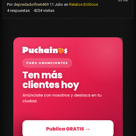
Por
depredadorfire6469
11 Julio
en
Relatos Eróticos
4
respuestas
4254
visitas