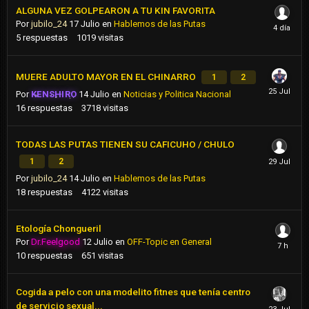
ALGUNA VEZ GOLPEARON A TU KIN FAVORITA
Por
jubilo_24
17 Julio
en
Hablemos de las Putas
5
respuestas
1019
visitas
MUERE ADULTO MAYOR EN EL CHINARRO
1
2
Por
KENSHIRO
14 Julio
en
Noticias y Politica Nacional
16
respuestas
3718
visitas
TODAS LAS PUTAS TIENEN SU CAFICUHO / CHULO
1
2
Por
jubilo_24
14 Julio
en
Hablemos de las Putas
18
respuestas
4122
visitas
Etología Chongueril
Por
Dr.Feelgood
12 Julio
en
OFF-Topic en General
10
respuestas
651
visitas
Cogida a pelo con una modelito fitnes que tenía centro
de servicio sexual...