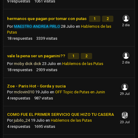
9
respuestas
1061
visitas
hermanos que pagan por tomar con putas
1
2
Por
MAESTRO ANDREA PIRLO
28 Julio
en
Hablemos de las
Putas
18
respuestas
3339
visitas
vale la pena ser un paganini??
1
2
Por
moby dick dick
23 Julio
en
Hablemos de las Putas
18
respuestas
2939
visitas
Zoe - Paris Hot - Gorda y sucia
Por
mclovin010
19 Julio
en
OFF Topic de Putas en Junin
4
respuestas
987
visitas
COMO FUE EL PRIMER SERVICIO QUE HIZO TU CASERA
Por
jubilo_24
19 Julio
en
Hablemos de las Putas
4
respuestas
1695
visitas