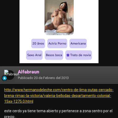
Alfabraun
Publicado
20 de Febrero del 2013
http://www.hermanodeleche.com/centro-de-lima-putas-cercado-
brena-rimac-la-victoria/valeria-bellodas-departamento-colonial-
15xx-1275.0.html
este cerdo ya tiene tema abierto y pertenece a zona centro por el
precio .