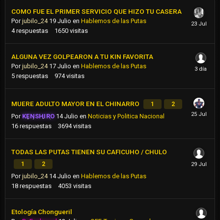
COMO FUE EL PRIMER SERVICIO QUE HIZO TU CASERA
Por
jubilo_24
19 Julio
en
Hablemos de las Putas
4
respuestas
1650
visitas
ALGUNA VEZ GOLPEARON A TU KIN FAVORITA
Por
jubilo_24
17 Julio
en
Hablemos de las Putas
5
respuestas
974
visitas
MUERE ADULTO MAYOR EN EL CHINARRO
1
2
Por
KENSHIRO
14 Julio
en
Noticias y Politica Nacional
16
respuestas
3694
visitas
TODAS LAS PUTAS TIENEN SU CAFICUHO / CHULO
1
2
Por
jubilo_24
14 Julio
en
Hablemos de las Putas
18
respuestas
4053
visitas
Etología Chongueril