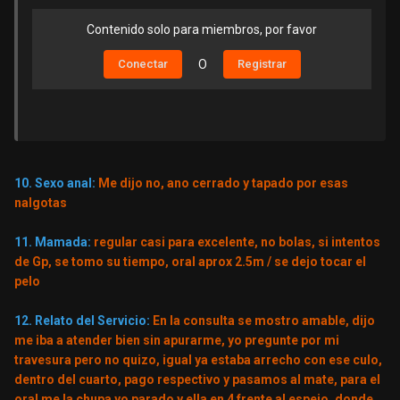
Contenido solo para miembros, por favor
Conectar
O
Registrar
10. Sexo anal:
Me dijo no, ano cerrado y tapado por esas
nalgotas
11. Mamada:
regular casi para excelente, no bolas, si intentos
de Gp, se tomo su tiempo, oral aprox 2.5m / se dejo tocar el
pelo
12. Relato del Servicio:
En la consulta se mostro amable, dijo
me iba a atender bien sin apurarme, yo pregunte por mi
travesura pero no quizo, igual ya estaba arrecho con ese culo,
dentro del cuarto, pago respectivo y pasamos al mate, para el
oral me la chupa yo parado y ella en 4 frente al espejo, donde