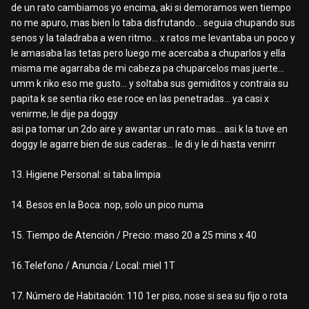
de un rato cambiamos yo encima, aki si demoramos wen tiempo
no me apuro, mas bien lo taba disfrutando... seguia chupando sus
senos y la taladraba a wen ritmo... x ratos me levantaba un poco y
le amasaba las tetas pero luego me acercaba a chuparlos y ella
misma me agarraba de mi cabeza pa chuparcelos mas juerte...
umm k riko eso me gusto... y soltaba sus gemiditos y contraia su
papita k se sentia riko ese roce en las penetradas... ya casi x
venirme, le dije pa doggy
asi pa tomar un 2do aire y awantar un rato mas... asi k la tuve en
doggy le agarre bien de sus caderas... le di y le di hasta venirrr
13. Higiene Personal: si taba limpia
14. Besos en la Boca: nop, solo un pico numa
15. Tiempo de Atención / Precio: maso 20 a 25 mins x 40
16.Telefono / Anuncia / Local: miel 1T
17. Número de Habitación: 110 1er piso, nose si sea su fijo o rota