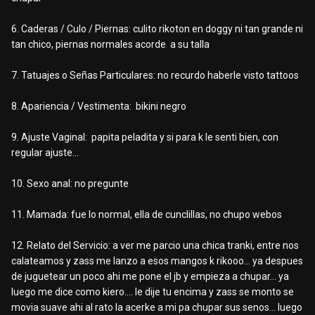
6. Caderas / Culo / Piernas: culito rikoton en doggy ni tan grande ni
tan chico, piernas normales acorde a su talla
7. Tatuajes o Señas Particulares: no recurdo haberle visto tattoos
8. Apariencia / Vestimenta: bikini negro
9. Ajuste Vaginal: papita peladita y si para k le senti bien, con
regular ajuste...
10. Sexo anal: no pregunte
11. Mamada: fue lo normal, ella de cunclillas, no chupo webos
12. Relato del Servicio: a ver me parcio una chica tranki, entre nos
calateamos y zass me lanzo a esos mangos k rikooo... ya despues
de juguetear un poco ahi me pone el jb y empieza a chupar... ya
luego me dice como kiero.... le dije tu encima y zass se monto se
movia suave ahi al rato la acerke a mi pa chupar sus senos... luego