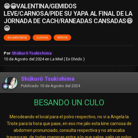
😁😀VALENTINA/GEMIDOS
LEVE/CARNOSA/PIDE SU YAPA AL FINAL DE LA
JORNADA DE CACH/RANEADAS CANSADAS😆
😀
ecuatoriana
culona
tetona
Por
Shūkurō Tsukishima
10 de Agosto del 2024
en
La Miel ( Ex Olvido )
Shūkurō Tsukishima
Publicado
10 de Agosto del 2024
BESANDO UN CULO
Merodeando el local para el polvo respectivo, no vi a Angela la
Triste para la hora que pase, en eso me jalo esta kine carnosa de
abdomen pronunciado, consulta respectiva y no atracaba
travesuras, de todas maneras entre a lo que salga, salio un polvo