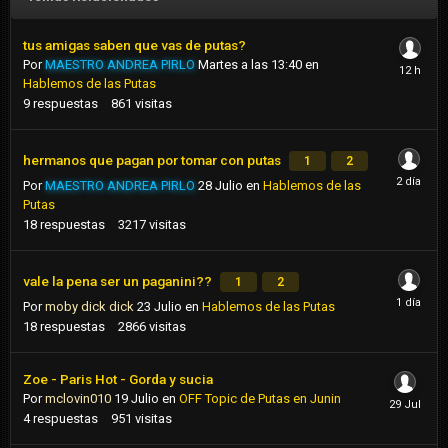
tus amigas saben que vas de putas?
Por
MAESTRO ANDREA PIRLO
Martes a las 13:40
en
Hablemos de las Putas
9
respuestas
861
visitas
hermanos que pagan por tomar con putas
1
2
Por
MAESTRO ANDREA PIRLO
28 Julio
en
Hablemos de las
Putas
18
respuestas
3217
visitas
vale la pena ser un paganini??
1
2
Por
moby dick dick
23 Julio
en
Hablemos de las Putas
18
respuestas
2866
visitas
Zoe - Paris Hot - Gorda y sucia
Por
mclovin010
19 Julio
en
OFF Topic de Putas en Junin
4
respuestas
951
visitas