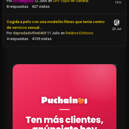
Por
Dr.Feelgood
12 Julio
en
OFF-Topic en General
8
respuestas
607
visitas
Cogida a pelo con una modelito fitnes que tenía centro
de servicio sexual...
Por
depredadorfire6469
11 Julio
en
Relatos Eróticos
4
respuestas
4139
visitas