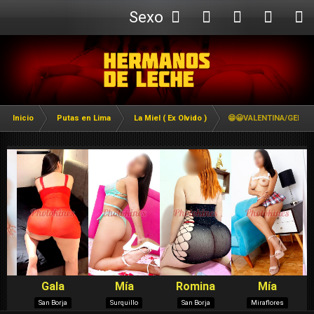
Sexo
Webcam
Inicio
Putas en Lima
La Miel ( Ex Olvido )
😁😀VALENTINA/GEMID