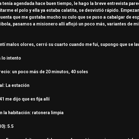
 la tenía agendada hace buen tiempo, le hago la breve entrevista pare
arme el polo y ella ya estaba calatita, se desvistió rápido. Empeza
cuenta que me gustaba mucho su culo que se puso a cabalgar de espa
hibola, pasamos a misionero allí aflojó un poco más, variantes de mi
ntí malos olores, cerró su cuarto cuando me fui, supongo que se lav
 lo intento
recio: un poco más de 20 minutos, 40 soles
al: La estación
 me dijo que es fija allí
n la habitación: ratonera limpia
0): 5.5