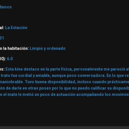
 busco
al:
La Estación
31
n la habitación:
Limpio y ordenado
10):
6.0
es:
Esta kine destaco en la parte física, personalmente me pareció atra
el trato fue cordial y amable, aunque poco conversadora. En lo que 
 maniobrable. Tuvo buena disponibilidad, incluso cuando prácticam
n de darle en otras poses por lo que no puedo calificar su disponib
en el mate le metió un poco de actuación acompañando los movimient