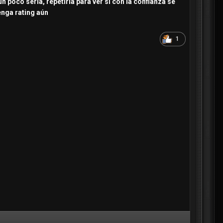
 poco seria, repetiría para ver si con la confianza se
enga rating aún
1