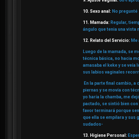
9. Ajuste Vaginal:
60% apro
10. Sexo anal:
No pregunté
11. Mamada:
Regular, tiem
ángulo que tenia una vista 
12. Relato del Servicio:
Me 
Luego de la mamada, se mon
técnica básica, no hacia m
amasaba el keke y se veía l
sus labios vaginales recor
En la parte final cambio, a
piernas y se movía con téc
yo haría la chamba, me dej
pactado, se sintió bien con
favor terminará porque sen
que ella se empilara y sus
sudados-
13. Higiene Personal:
Espe