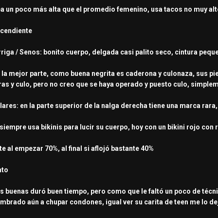
 sea un poco más alta que el promedio femenino, usa tacos no muy al
scendiente
arriga / Senos: bonito cuerpo, delgada casi palito seco, cintura pe
: la mejor parte, como buena negrita es caderona y culonaza, sus p
s y culo, pero no creo que se haya operado y puesto culo, simplem
lares: en la parte superior de la nalga derecha tiene una marca rara
siempre usa bikinis para lucir su cuerpo, hoy con un bikini rojo con 
te al empezar 70%, al final si aflojó bastante 40%
nto
 buenas duró buen tiempo, pero como que le faltó un poco de técnic
mbrado aún a chupar condones, igual ver su carita de teen me lo de