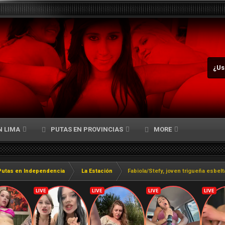
¿Us
N LIMA
PUTAS EN PROVINCIAS
MORE
Putas en Independencia
La Estación
Fabiola/Stefy, joven trigueña esbelt