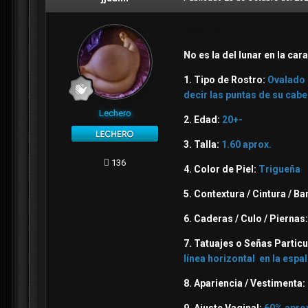
Rating N°104
No es la del lunar en la car
1. Tipo de Rostro:
Ovalado 
decir las puntas de su cab
Lechero
2. Edad:
20+-
3. Talla:
1.60 aprox.
136
4. Color de Piel:
Trigueña
5. Contextura / Cintura / Ba
6. Caderas / Culo / Piernas
7. Tatuajes o Señas Partic
línea horizontal en la espa
8. Apariencia / Vestimenta: