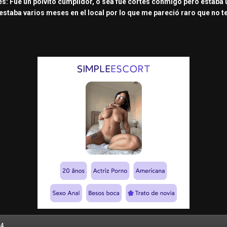
: Fue un polvito cumplidor, o sea fue cortés conmigo pero estaba un
estaba varios meses en el local por lo que me pareció raro que no t
24