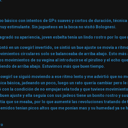
x.
po básico con intentos de GPs suaves y cortos de duración, técnica
muy estimulante. Sin jugueteos en la boca no visitó Bolognesi.
agradó su apariencia, joven esbelta tenía un lindo rostro por lo qu
tó en un cowgirl invertido, se sintió un bue ajuste se movía a ri
ovimientos circulares solo se balanceaba de arriba abajo. Esto más
os movimientos de su vagina al introducirse el pirulino y el echo q
riendo de arriba abajo. Estuvimos más que buen tiempo.
 cowgirl se siguió moviendo a ese ritmo lento y me advirtió que no m
nica básica, jadeando un poco, luego un rato quería cambiar pero le
ó con la condición de no empujarsela toda y que tuviese movimientos
 buen ajuste y ella seguía con sus jadeos tiene un bonito rostro y s
tía que se meaba, por lo que aumenté las revoluciones tratando de 
 gemidos tenían picos altos que me ponían mas y su humedad ya se
ro