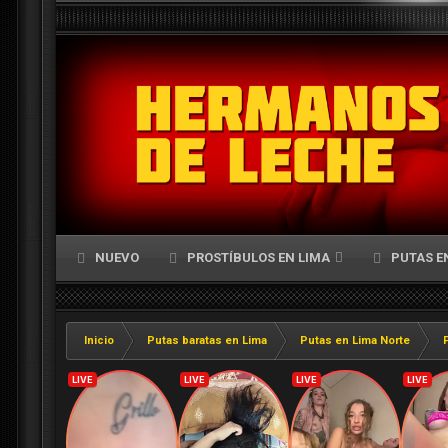
NUEVO
PROSTÍBULOS EN LIMA
PUTAS E
Inicio
Putas baratas en Lima
Putas en Lima Norte