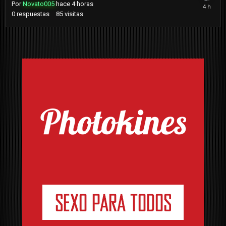
Por
Novato005
hace 4 horas
0
respuestas
85
visitas