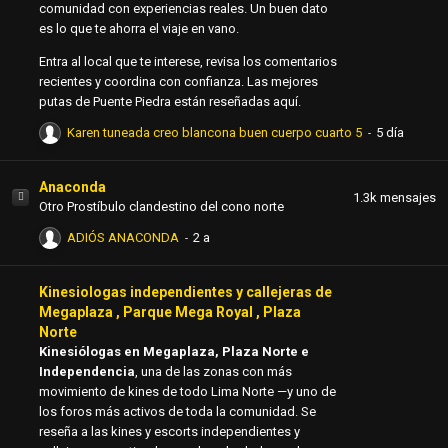
comunidad con experiencias reales. Un buen dato
es lo que te ahorra el viaje en vano.
Entra al local que te interese, revisa los comentarios
recientes y coordina con confianza. Las mejores
putas de Puente Piedra están reseñadas aquí.
Karen tuneada creo blancona buen cuerpo cuarto 5
Anaconda
1.3k
mensajes
Otro Prostíbulo clandestino del cono norte
ADIÓS ANACONDA
Kinesiologas independientes y callejeras de
Megaplaza , Parque Mega Royal , Plaza
Norte
Kinesiólogas en Megaplaza, Plaza Norte e
Independencia
, una de las zonas con más
movimiento de kines de todo Lima Norte —y uno de
los foros más activos de toda la comunidad. Se
reseña a las kines y escorts independientes y