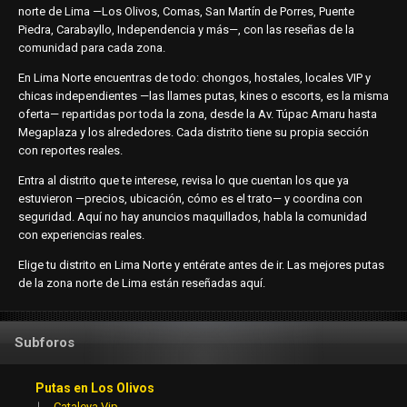
norte de Lima —Los
Olivos, Comas, San Martín de Porres,
Puente
Piedra, Carabayllo,
Independencia y más—, con las reseñas
de la
comunidad para cada zona.
En
Lima Norte encuentras de todo: chongos,
hostales, locales VIP y
chicas
independientes —las llames putas, kines
o escorts, es la misma
oferta—
repartidas por toda la zona, desde la
Av. Túpac Amaru hasta
Megaplaza y los
alrededores. Cada distrito tiene su
propia sección
con reportes reales.
Entra al distrito que te interese,
revisa lo que cuentan los que ya
estuvieron —precios, ubicación, cómo es
el trato— y coordina con
seguridad.
Aquí no hay anuncios maquillados, habla
la comunidad
con experiencias reales.
Elige tu distrito en Lima Norte y
entérate antes de ir. Las mejores putas
de la zona norte de Lima están
reseñadas aquí.
Subforos
Putas en Los Olivos
Cataleya Vip