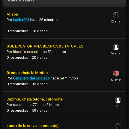
Nuevos Temas
Alison
Por
lucifer001
hace 28 minutos
0
respuestas
18
visitas
SOL ECUATORIANA BLANCA DE TATUAJES
Por
filósofo sexual
hace 52 minutos
0
respuestas
20
visitas
Brenda chata la Minion
Por
Caballero del Zodiaco
hace 59 minutos
0
respuestas
35
visitas
Jazmín, chata tetona, culoncita.
Por
dariuscesar77
hace 2 horas
0
respuestas
59
visitas
Luna (de la selva su encanto)