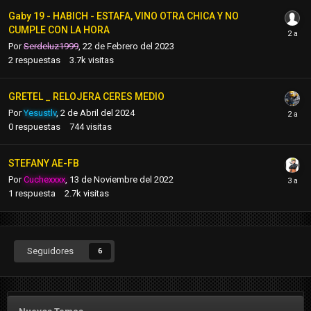
Gaby 19 - HABICH - ESTAFA, VINO OTRA CHICA Y NO
CUMPLE CON LA HORA
Por
Serdeluz1999
,
22 de Febrero del 2023
2
respuestas
3.7k
visitas
GRETEL _ RELOJERA CERES MEDIO
Por
Yesustlv
,
2 de Abril del 2024
0
respuestas
744
visitas
STEFANY AE-FB
Por
Cuchexxxx
,
13 de Noviembre del 2022
1
respuesta
2.7k
visitas
Seguidores
6