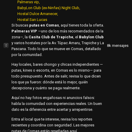
Palmeras vip
BabyLon Club (ex-Ninfas) Night Club
Hostal Dulce Amanecer
Hostal San Lucas
Si buscas
putas en Comas
, aquí tienes toda la oferta.
Palmeras VIP
—uno de los más recomendados de la
zona—, la
Casita Club de Trapiche
, el
Babylon Club
y varios hostales por la Av. Túpac Amaru, Trapiche y La
8k
mensajes
Pascana. Todo lo que se mueve en Comas, detallado
por la comunidad.
Hay locales, bares chongo y chicas independientes —
putas, kines o escorts, en Comas es lo mismo— para
todo presupuesto. Antes de salir, revisa lo que dicen
los que ya fueron: dónde está lo mejor, quién
decepciona y cuánto se paga realmente.
Aquí no hay fotos engañosas ni anuncios falsos:
habla la comunidad con experiencias reales. Un buen
dato es la diferencia entre acertar y arrepentirse.
Entra al local que te interese, revisa los reportes
recientes y coordina con seguridad. Las mejores
putas de Comas están reseñadas aquí.