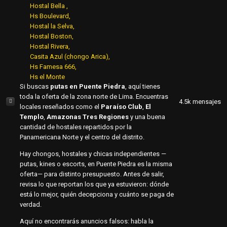
Hostal Bella
Hs Boulevard
Hostal la Selva
Hostal Boston
Hostal Rivera
Casita Azul (chongo Arica)
Hs Famesa 666
Hs el Monte
Si buscas
putas en Puente Piedra
, aquí tienes
toda la oferta de la zona norte de Lima. Encuentras
4.5k
mensajes
locales reseñados como el
Paraíso Club
,
El
Templo
,
Amazonas Tres Regiones
y una buena
cantidad de hostales repartidos por la
Panamericana Norte y el centro del distrito.
Hay chongos, hostales y chicas independientes —
putas, kines o escorts, en Puente Piedra es la misma
oferta— para distinto presupuesto. Antes de salir,
revisa lo que reportan los que ya estuvieron: dónde
está lo mejor, quién decepciona y cuánto se paga de
verdad.
Aquí no encontrarás anuncios falsos: habla la