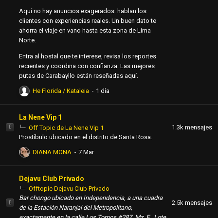
Aquí no hay anuncios exagerados: hablan los
clientes con experiencias reales. Un buen dato te
ahorra el viaje en vano hasta esta zona de Lima
Norte.
Entra al hostal que te interese, revisa los reportes
recientes y coordina con confianza. Las mejores
putas de Carabayllo están reseñadas aquí.
He Florida / Kataleia
La Nene Vip 1
1.3k
mensajes
Off Topic de La Nene Vip 1
Prostíbulo ubicado en el distrito de Santa Rosa.
DIANA MONA
Dejavu Club Privado
Offtopic Dejavu Club Privado
Bar chongo ubicado en Independencia, a una cuadra
2.5k
mensajes
de la Estación Naranjal del Metropolitano,
exactamente en la calle Los Tornos #287, Mz. E , Lote