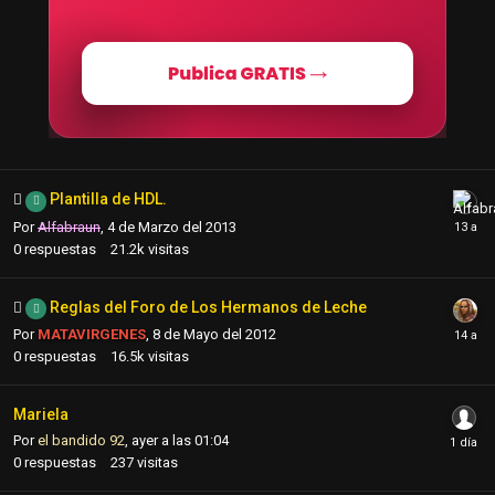
Plantilla de HDL.
Por
Alfabraun
,
4 de Marzo del 2013
0
respuestas
21.2k
visitas
Reglas del Foro de Los Hermanos de Leche
Por
MATAVIRGENES
,
8 de Mayo del 2012
0
respuestas
16.5k
visitas
Mariela
Por
el bandido 92
,
ayer a las 01:04
0
respuestas
237
visitas