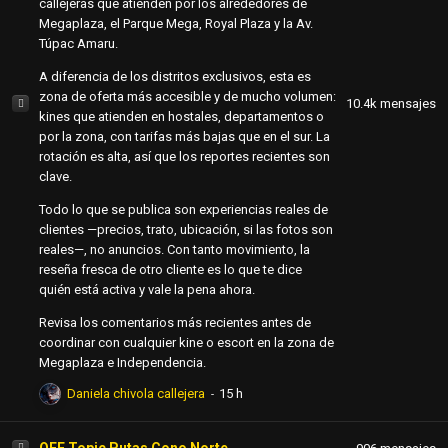
callejeras que atienden por los alrededores de
Megaplaza, el Parque Mega, Royal Plaza y la Av.
Túpac Amaru.
A diferencia de los distritos exclusivos, esta es
zona de oferta más accesible y de mucho volumen:
10.4k
mensajes
kines que atienden en hostales, departamentos o
por la zona, con tarifas más bajas que en el sur. La
rotación es alta, así que los reportes recientes son
clave.
Todo lo que se publica son experiencias reales de
clientes —precios, trato, ubicación, si las fotos son
reales—, no anuncios. Con tanto movimiento, la
reseña fresca de otro cliente es lo que te dice
quién está activa y vale la pena ahora.
Revisa los comentarios más recientes antes de
coordinar con cualquier kine o escort en la zona de
Megaplaza e Independencia.
Daniela chivola callejera