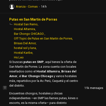
Aranza - Comas
Putas en San Martin de Porras
Hostal San Remo
Hostal Altamira
Bar Chongo CHICAGO
Off Topic de Putas en San Martin de Porres
Brisas Del Amor
hostal sol y luna
Hostal Karibe
Hs Leo
Si buscas
putas en SMP
, aquí tienes la oferta de
San Martín de Porres. La zona cuenta con locales
reseñados como el
Hostal Altamira
,
Brisas del
Amor
, el
Bar Chongo Chicago
y varios hostales
más, repartidos por la Av. Perú, Caquetá y el centro
del distrito.
11k
mensajes
Encuentras chongos, hostales y chicas
independientes —en SMP las llames putas, kines o
escorts, es la misma oferta— para distinto