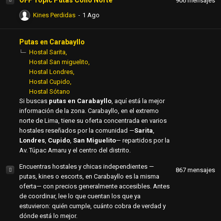
OFF Topic Putas Cono Norte
906
mensajes
Kines Perdidas
Putas en Carabayllo
Hostal Sarita
Hostal San miguelito
Hostal Londres
Hostal Cupido
Hostal Sótano
Si buscas
putas en Carabayllo
, aquí está la mejor
información de la zona. Carabayllo, en el extremo
norte de Lima, tiene su oferta concentrada en varios
hostales reseñados por la comunidad —
Sarita
,
Londres
,
Cupido
,
San Miguelito
— repartidos por la
Av. Túpac Amaru y el centro del distrito.
Encuentras hostales y chicas independientes —
867
mensajes
putas, kines o escorts, en Carabayllo es la misma
oferta— con precios generalmente accesibles. Antes
de coordinar, lee lo que cuentan los que ya
estuvieron: quién cumple, cuánto cobra de verdad y
dónde está lo mejor.