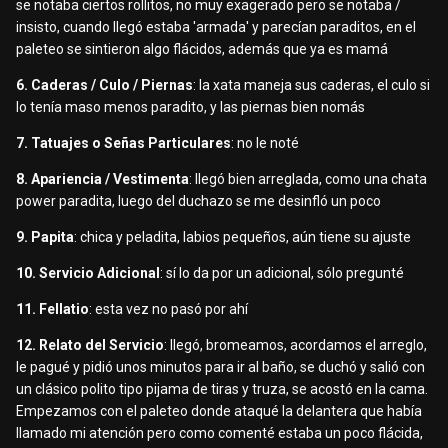
se notaba ciertos rollitos, no muy exagerado pero se notaba /
insisto, cuando llegó estaba 'armada' y parecían paraditos, en el
paleteo se sintieron algo flácidos, además que ya es mamá
6. Caderas / Culo / Piernas
: la xata maneja sus caderas, el culo si
lo tenía maso menos paradito, y las piernas bien nomás
7. Tatuajes o Señas Particulares
: no le noté
8. Apariencia / Vestimenta
: llegó bien arreglada, como una chata
power paradita, luego del duchazo se me desinfló un poco
9. Papita
: chica y peladita, labios pequeños, aún tiene su ajuste
10. Servicio Adicional
: sí lo da por un adicional, sólo pregunté
11. Fellatio
: esta vez no pasó por ahí
12. Relato del Servicio
: llegó, bromeamos, acordamos el arreglo,
le pagué y pidió unos minutos para ir al baño, se duchó y salió con
un clásico polito tipo pijama de tiras y truza, se acostó en la cama.
Empezamos con el paleteo donde ataqué la delantera que había
llamado mi atención pero como comenté estaba un poco flácida,