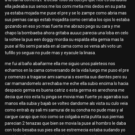
ella jadeaba sus senos me los comi metia mis dedos en su paita
ya estaba mojada me puse el pre y se lo zampe como abria mas
sus piernas carajo estab mojadita como cerraba los ojos lo estaba
gozando en eso yo mas fuerte me abrazo pego su cara y me
chapo la bombaeba ahora gritaba auuuc parecia una loba en celo
la voltee la pus een doggy mordia su espalda ella gemia mas la
puse al filo semi parada en al cama como se venia ahi voto un
tufillo yo seguai no pude mas y eyacule la linasa.
me fui al baño abañarme ella me siguio unos paleteos nos
echamos en la cama conversando de la vida luego me puso el pre
y comenzo a tragarse ami samurai s esentia sus dientes pero su
car mamandomelo arrechaba me eche ella subio encima lo hacia
despacio gemia es buena catriz o esta germa es arrechona me
decia que rico esta tu pinga se movia mas fuerte yo agarraba sus
manos ella subia y bajab se volteo dandome als vista su culo veia
como entrab ay sali mi samurai de su concha no pude mas y al
cargue carajo que rico como se colgaba esta putita sus piernas
parecian 2 tenazas que bien se movia la puse al hombro le daba
con todo besaba sus pies ella se estremecia estaba sudando yo