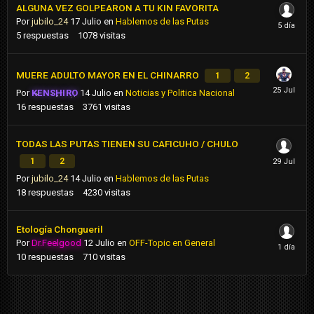
ALGUNA VEZ GOLPEARON A TU KIN FAVORITA
Por
jubilo_24
17 Julio
en
Hablemos de las Putas
5
respuestas
1078
visitas
MUERE ADULTO MAYOR EN EL CHINARRO
1
2
Por
KENSHIRO
14 Julio
en
Noticias y Politica Nacional
16
respuestas
3761
visitas
TODAS LAS PUTAS TIENEN SU CAFICUHO / CHULO
1
2
Por
jubilo_24
14 Julio
en
Hablemos de las Putas
18
respuestas
4230
visitas
Etología Chongueril
Por
Dr.Feelgood
12 Julio
en
OFF-Topic en General
10
respuestas
710
visitas