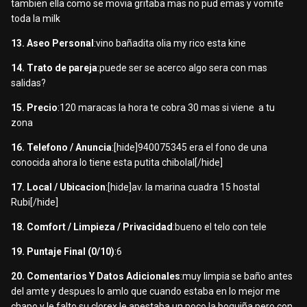
tambien ella como se movia gritaba mas no pud emas y vomite
toda la milk
13. Aseo Personal
:vino bañadita olia my rico esta kine
14. Trato de pareja
:puede ser se acerco algo sera con mas
salidas?
15. Precio
:120 maracas la hora te cobra 30 mas si viene a tu
zona
16. Telefono / Anuncia
:[hide]940075345 era el fono de una
conocida ahora lo tiene esta putita chibolal[/hide]
17. Local / Ubicacion
:[hide]av. la marina cuadra 15 hostal
Rubi[/hide]
18. Comfort / Limpieza / Privacidad
:bueno el telo con tele
19. Puntaje Final (0/10)
:6
20. Comentarios Y Datos Adicionales
:muy limpia se baño antes
del amte y despues lo amlo que cuando estaba en lo mejor me
chapo y le falto su clorex le apestaba un poco la boquiña pero con