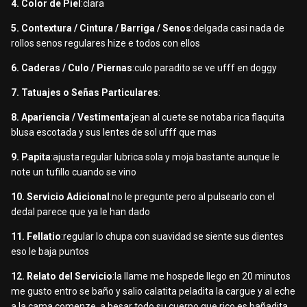
4. Color de Piel
:clara
5. Contextura / Cintura / Barriga / Senos
:delgada casi nada de
rollos senos regulares hize e todos con ellos
6. Caderas / Culo / Piernas
:culo paradito se ve ufff en doggy
7. Tatuajes o Señas Particulares
:
8. Apariencia / Vestimenta
:jean al cuete se notaba rica flaquita
blusa escotada y sus lentes de sol ufff que mas
9. Papita
:ajusta regular lubrica sola y moja bastante aunque le
note un tufillo cuando se vino
10. Servicio Adicional
:no le pregunte pero al pulsearlo con el
dedal parece que ya le han dado
11. Fellatio
:regular lo chupa con suavidad se siente sus dientes
eso le baja puntos
12. Relato del Servicio
:la llame me hospede llego en 20 minutos
me gusto entro se baño y salio calatita peladita la cargue y al eche
a la cama comenze a besar todo su cuerpo que rico es bañadita