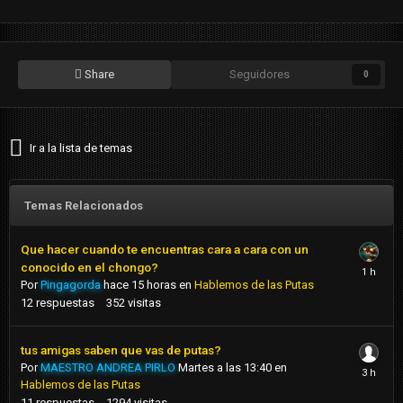
Share
Seguidores
0
Ir a la lista de temas
Temas Relacionados
Que hacer cuando te encuentras cara a cara con un
conocido en el chongo?
Por
Pingagorda
hace 15 horas
en
Hablemos de las Putas
12
respuestas
352
visitas
tus amigas saben que vas de putas?
Por
MAESTRO ANDREA PIRLO
Martes a las 13:40
en
Hablemos de las Putas
11
respuestas
1294
visitas