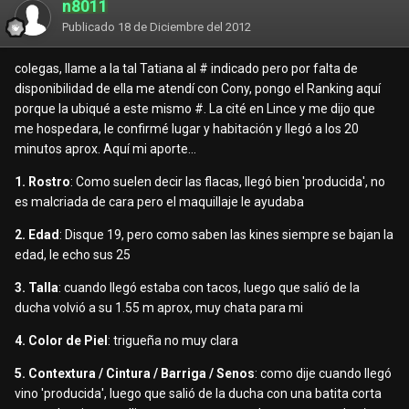
n8011
Publicado
18 de Diciembre del 2012
colegas, llame a la tal Tatiana al # indicado pero por falta de
disponibilidad de ella me atendí con Cony, pongo el Ranking aquí
porque la ubiqué a este mismo #. La cité en Lince y me dijo que
me hospedara, le confirmé lugar y habitación y llegó a los 20
minutos aprox. Aquí mi aporte...
1. Rostro
: Como suelen decir las flacas, llegó bien 'producida', no
es malcriada de cara pero el maquillaje le ayudaba
2. Edad
: Disque 19, pero como saben las kines siempre se bajan la
edad, le echo sus 25
3. Talla
: cuando llegó estaba con tacos, luego que salió de la
ducha volvió a su 1.55 m aprox, muy chata para mi
4. Color de Piel
: trigueña no muy clara
5. Contextura / Cintura / Barriga / Senos
: como dije cuando llegó
vino 'producida', luego que salió de la ducha con una batita corta