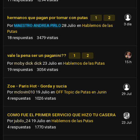
hermanos que pagan por tomar con putas
1
2
Por
MAESTRO ANDREA PIRLO
28 Julio
en
Hablemos de las
Putas
18
respuestas
3479
visitas
vale la pena ser un paganini??
1
2
Por
moby dick dick
23 Julio
en
Hablemos de las Putas
19
respuestas
3054
visitas
Zoe - Paris Hot - Gorda y sucia
Por
mclovin010
19 Julio
en
OFF Topic de Putas en Junin
4
respuestas
1026
visitas
COMO FUE EL PRIMER SERVICIO QUE HIZO TU CASERA
Por
jubilo_24
19 Julio
en
Hablemos de las Putas
4
respuestas
1770
visitas