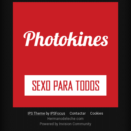
IPS Theme
by
IPSFocus
Contactar
Cookies
Hermanodeleche.com
Powered by Invision Community