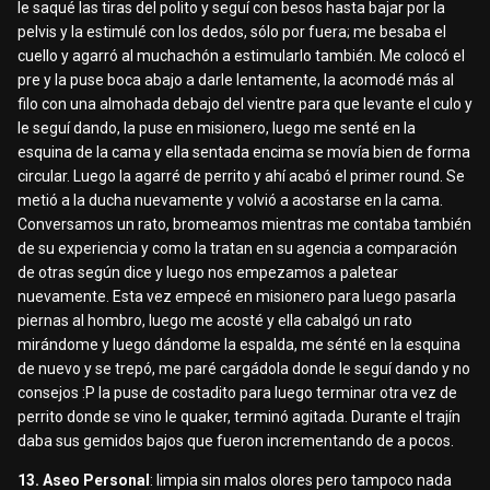
le saqué las tiras del polito y seguí con besos hasta bajar por la
pelvis y la estimulé con los dedos, sólo por fuera; me besaba el
cuello y agarró al muchachón a estimularlo también. Me colocó el
pre y la puse boca abajo a darle lentamente, la acomodé más al
filo con una almohada debajo del vientre para que levante el culo y
le seguí dando, la puse en misionero, luego me senté en la
esquina de la cama y ella sentada encima se movía bien de forma
circular. Luego la agarré de perrito y ahí acabó el primer round. Se
metió a la ducha nuevamente y volvió a acostarse en la cama.
Conversamos un rato, bromeamos mientras me contaba también
de su experiencia y como la tratan en su agencia a comparación
de otras según dice y luego nos empezamos a paletear
nuevamente. Esta vez empecé en misionero para luego pasarla
piernas al hombro, luego me acosté y ella cabalgó un rato
mirándome y luego dándome la espalda, me sénté en la esquina
de nuevo y se trepó, me paré cargádola donde le seguí dando y no
consejos :P la puse de costadito para luego terminar otra vez de
perrito donde se vino le quaker, terminó agitada. Durante el trajín
daba sus gemidos bajos que fueron incrementando de a pocos.
13. Aseo Personal
: limpia sin malos olores pero tampoco nada