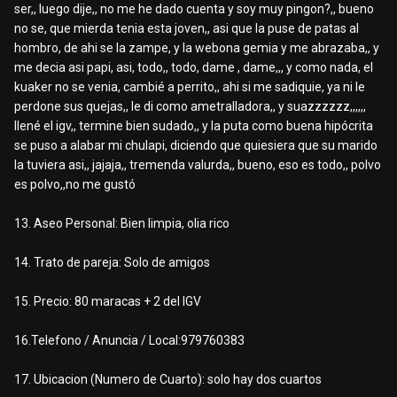
ser,, luego dije,, no me he dado cuenta y soy muy pingon?,, bueno
no se, que mierda tenia esta joven,, asi que la puse de patas al
hombro, de ahi se la zampe, y la webona gemia y me abrazaba,, y
me decia asi papi, asi, todo,, todo, dame , dame,,, y como nada, el
kuaker no se venia, cambié a perrito,, ahi si me sadiquie, ya ni le
perdone sus quejas,, le di como ametralladora,, y suazzzzzz,,,,,,
llené el igv,, termine bien sudado,, y la puta como buena hipócrita
se puso a alabar mi chulapi, diciendo que quiesiera que su marido
la tuviera asi,, jajaja,, tremenda valurda,, bueno, eso es todo,, polvo
es polvo,,no me gustó
13. Aseo Personal: Bien limpia, olia rico
14. Trato de pareja: Solo de amigos
15. Precio: 80 maracas + 2 del IGV
16.Telefono / Anuncia / Local:979760383
17. Ubicacion (Numero de Cuarto): solo hay dos cuartos