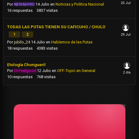
Por
KENSHIRO
14 Julio
en
Noticias y Politica Nacional
16
respuestas
3837
visitas
TODAS LAS PUTAS TIENEN SU CAFICUHO / CHULO
1
2
Por
jubilo_24
14 Julio
en
Hablemos de las Putas
18
respuestas
4383
visitas
Etología Chongueril
Por
Dr.Feelgood
12 Julio
en
OFF-Topic en General
10
respuestas
768
visitas