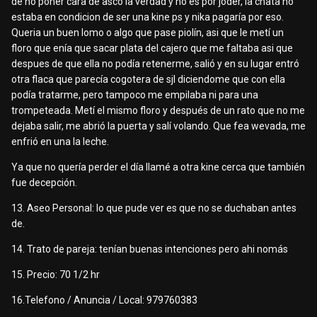
de no poner cara de asco la verdad y no es por joder, la chata no
estaba en condicion de ser una kine ps y nika pagaría por eso.
Queria un buen lomo o algo que pase piolín, asi que le metí un
floro que enía que sacar plata del cajero que me faltaba asi que
despues de que ella no podía retenerme, salió y en su lugar entró
otra flaca que parecía cogotera de sjl diciendome que con ella
podía tratarme, pero tampoco me empilaba ni para una
trompeteada. Metí el mismo floro y después de un rato que no me
dejaba salir, me abrió la puerta y salí volando. Que fea wevada, me
enfrió en una la leche.
Ya que no quería perder el día llamé a otra kine cerca que también
fue decepción.
13. Aseo Personal: lo que pude ver es que no se duchaban antes
de.
14. Trato de pareja: tenían buenas intenciones pero ahi nomás
15. Precio: 70 1/2 hr
16.Telefono / Anuncia / Local: 979760383