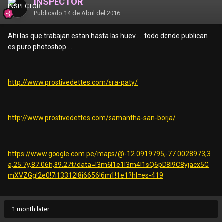
INSPECTOR
Publicado
14 de Abril del 2016
Ahi las que trabajan estan hasta las huev..... todo donde publican
es puro photoshop.....
http://www.prostivedettes.com/sra-paty/
http://www.prostivedettes.com/samantha-san-borja/
https://www.google.com.pe/maps/@-12.0919795,-77.0028973,3
a,25.7y,87.06h,89.27t/data=!3m6!1e1!3m4!1sQ6pD8l9C8yjacx5G
mXVZGg!2e0!7i13312!8i6656!6m1!1e1?hl=es-419
1 month later...