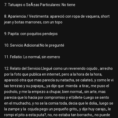
7. Tatuajes o SeÃ±as Particulares: No tiene
8. Apariencia / Vestimenta: apareció con ropa de vaquera, short
jean y botas marrones, con un topo
9. Papita: con poquitos pendejos
10. Servicio Adicional:No le pregunté
11. Fellatio: Lo normal, sin esmero
12. Relato del Servicio:Llegué como un reverendo cojudo , arrecho
por la foto que publica en internet, pero a la hora de la hora,
apareció otra que mas parecía su natacha, se calateó, y como le vi
las terezas y su papaya,,, ya dije que mierda a tirar,, me puso el
pocholo, y me la empezo a chupar, bien normal,, sin arte, mas
parecia que lo hacia por compromiso y el billete-Luego se sento
en el muchacho, y no se la comia toda, decia que le dolia,, luego se
la zampe y la cojuda pego un pequeño grito,, y dije huy carajo,, le
rompi el pito a esta puta?, no, no estaba tan borracho,, no puede