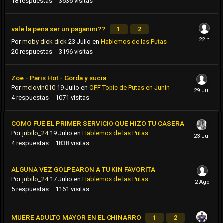
18
respuestas
3636
visitas
vale la pena ser un paganini??
1
2
Por
moby dick dick
23 Julio
en
Hablemos de las Putas
20
respuestas
3196
visitas
Zoe - Paris Hot - Gorda y sucia
Por
mclovin010
19 Julio
en
OFF Topic de Putas en Junin
4
respuestas
1071
visitas
COMO FUE EL PRIMER SERVICIO QUE HIZO TU CASERA
Por
jubilo_24
19 Julio
en
Hablemos de las Putas
4
respuestas
1838
visitas
ALGUNA VEZ GOLPEARON A TU KIN FAVORITA
Por
jubilo_24
17 Julio
en
Hablemos de las Putas
5
respuestas
1161
visitas
MUERE ADULTO MAYOR EN EL CHINARRO
1
2