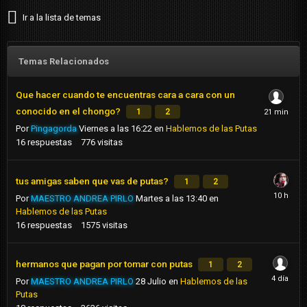
Ir a la lista de temas
Temas Relacionados
Que hacer cuando te encuentras cara a cara con un
conocido en el chongo?
1
2
Por
Pingagorda
Viernes a las 16:22
en
Hablemos de las Putas
16
respuestas
776
visitas
tus amigas saben que vas de putas?
1
2
Por
MAESTRO ANDREA PIRLO
Martes a las 13:40
en
Hablemos de las Putas
16
respuestas
1575
visitas
hermanos que pagan por tomar con putas
1
2
Por
MAESTRO ANDREA PIRLO
28 Julio
en
Hablemos de las
Putas