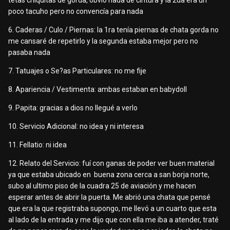
tetas chiquitas de gorda, obvio nada de cintura y la 2da era un
poco tacuho pero no convencía para nada
6. Caderas / Culo / Piernas: la 1ra tenía piernas de chata gorda no
me cansaré de repetirlo y la segunda estaba mejor pero no
pasaba nada
7. Tatuajes o Se?as Particulares: no me fije
8. Apariencia / Vestimenta: ambas estaban en babydoll
9. Papita: gracias a dios no llegué a verlo
10. Servicio Adicional: no idea y ni interesa
11. Fellatio: ni idea
12. Relato del Servicio: fuí con ganas de poder ver buen material
ya que estaba ubicado en buena zona cerca a san borja norte,
subo al ultimo piso de la cuadra 25 de aviación y me hacen
esperar antes de abrir la puerta. Me abrió una chata que pensé
que era la que registraba supongo, me llevó a un cuarto que esta
al lado de la entrada y me dijo que con ella me iba a atender, traté