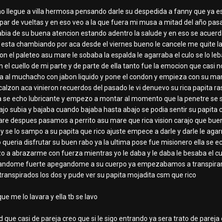
o llegue a villa hermosa pensando darle su despedida a fanny que ya es
par de vueltas y en eso veo a la que fuera mi musa a mitad del año pas
sabia de su buena atencion estando adentro la salude y en eso se acu
 esta chambiando por aca desde el viernes bueno le cancele me quite la r
n el paleteo asu mare le sobaba la espalda le agarraba el culo se lo l
en el cuello de mi parte y de parte de ella tanto fue la emocion que cas
a al muchacho con jabon liquido y pone el condon y empieza con su m
calzon aca vinieron recuerdos del pasado le vi denuevo su rica papita ra
se echo lubricante y empezo a montar al momento que la penetre se sin
jo subia y bajaba cuando bajaba hasta abajo se podia sentir su papita c
mare despues pasamos a perrito asu mare que rica vision carajo que buen
 se lo sampo a su papita que rico ajuste empece a darle y darle le agarr
queria disfrutar su buen rabo ya la ultima pose fue misionero ella se e
 abrazarme con fuerza mientras yo le daba y le daba le besaba el cuell
zandome fuerte apegandome a su cuerpo ya empezabamos a transpirar p
transpirados los dos y pude ver su papita mojadita csm que rico
e que me lo lavara y ella tb se lavo
ad que casi de pareja creo que si le sigo entrando ya sera trato de parej