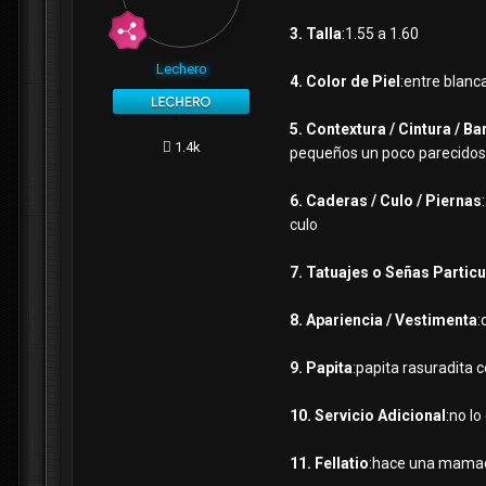
3. Talla
:1.55 a 1.60
Lechero
4. Color de Piel
:entre blanc
5. Contextura / Cintura / Ba
1.4k
pequeños un poco parecidos 
6. Caderas / Culo / Piernas
culo
7. Tatuajes o Señas Partic
8. Apariencia / Vestimenta
:
9. Papita
:papita rasuradita 
10. Servicio Adicional
:no lo
11. Fellatio
:hace una mamada