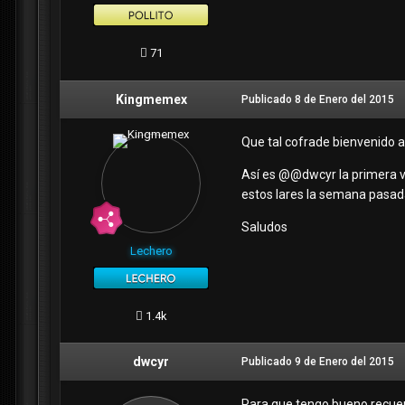
71
Kingmemex
Publicado
8 de Enero del 2015
Que tal cofrade bienvenido a
Así es @
@dwcyr
la primera v
estos lares la semana pasada 
Saludos
Lechero
1.4k
dwcyr
Publicado
9 de Enero del 2015
Para que tengo bueno recuerd