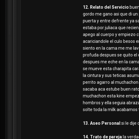
12. Relato del Servicio
:buen
gordo me gano asi que di un 
puerta y entre defrente ya 
estaba por juliaca que recien
apego al cuerpo y empiezo co
acariciandole el culo besos 
siento en la cama me me lav
profuda despues se quito el 
despues me eche en la cama 
se mueve esta charapita cara
la cintura y sus teticas asu
perrito agarro al muchachon y
sacaba aca estube buen rato 
muchachon esta kine empezo a
hombros y ella seguia abra
solte toda la milk acabamos 
13. Aseo Personal
:si le dij
14. Trato de pareja
:la verd