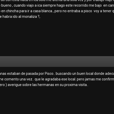
 bueno , cuando viajo a ica siempre hago este recorrido me bajo en canet
en chincha para ir a casa blanca , pero no entraba a pisco voy a tener q
se habra ido al monaliza ?,
 estaban de pasada por Pisco.. buscando un buen local donde adecuar
a me comento una vez.. que le agradaba ese local. pero jamas me confirmo
ero
) averigue sobre las hermanas en su proxima visita..