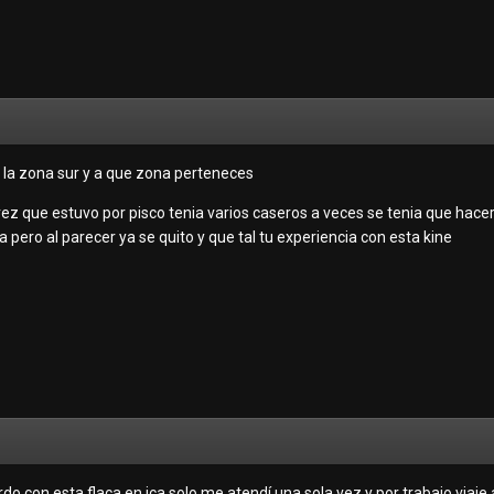
 la zona sur y a que zona perteneces
ez que estuvo por pisco tenia varios caseros a veces se tenia que hacer
pero al parecer ya se quito y que tal tu experiencia con esta kine
o con esta flaca en ica solo me atendí una sola vez y por trabajo viaje