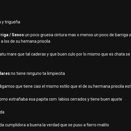
a y trigueña
rriga / Senos
:un poco gruesa cintura mas o menos un poco de barriga
a los de su hemana priscila
:atu mare que tal caderas y que buen culo por lo mismo que es chata se
ulares
:no tiene ninguno ta limpiecita
digamos que tiene casi el mismo estilo que el de su hermana priscila e
como extrañaba esa papita csm labios cerrados y tiene buen ajuste
 da
 cumplidora a buena la verdad que se puso a fierro malito