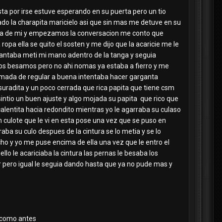
ta por irse estuve esperando en su puerta pero un tio
ado la charapita maricielo asi que sin mas me detuve en su
erda de mi y empezamos la conversacion me conto que
opa ella se quito el sosten y me dijo que la acaricie me le
ebantaba meti mi mano adentro de la tanga y seguia
i nos besamos pero no ahi nomas ya estaba a fierro y me
amada de regular a buena intentaba hacer garganta
suradita y un poco cerrada que rica papita que tiene csm
tio un buen ajuste y algo mojada su papita que rico que
alentita hacia redondito mientras yo le agarraba su culaso
 culote que le vi en esta pose una vez que se puso en
aba su culo despues de la cintura se lo metia y se lo
cho y yo me puse encima de ella una vez que le entro el
o le acariciaba la cintura las pernas le besaba los
ero igual le seguia dando hasta que ya no pude mas y
a como antes