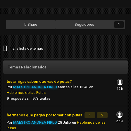
Share
Seguidores
1
Ir a la lista de temas
Temas Relacionados
tus amigas saben que vas de putas?
Por
MAESTRO ANDREA PIRLO
Martes a las 13:40
en
Hablemos de las Putas
9
respuestas
973
visitas
hermanos que pagan por tomar con putas
1
2
Por
MAESTRO ANDREA PIRLO
28 Julio
en
Hablemos de las
Putas