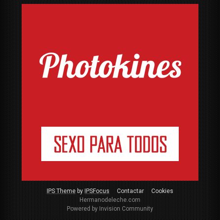
IPS Theme
by
IPSFocus
Contactar
Cookies
Hermanodeleche.com
Powered by Invision Community