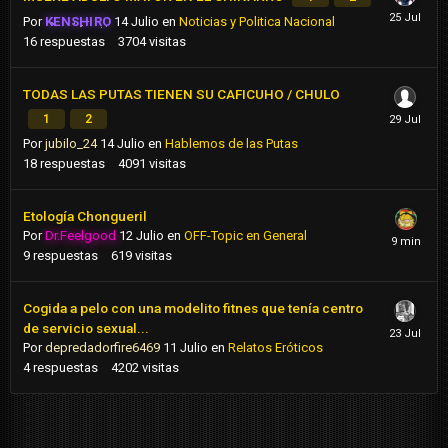
Por
KENSHIRO
14 Julio
en
Noticias y Politica Nacional
16
respuestas
3704
visitas
TODAS LAS PUTAS TIENEN SU CAFICUHO / CHULO
1
2
Por
jubilo_24
14 Julio
en
Hablemos de las Putas
18
respuestas
4091
visitas
Etología Chongueril
Por
Dr.Feelgood
12 Julio
en
OFF-Topic en General
9
respuestas
619
visitas
Cogida a pelo con una modelito fitnes que tenía centro
de servicio sexual...
Por
depredadorfire6469
11 Julio
en
Relatos Eróticos
4
respuestas
4202
visitas