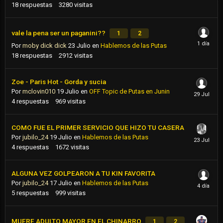
18
respuestas
3280
visitas
vale la pena ser un paganini??
1
2
Por
moby dick dick
23 Julio
en
Hablemos de las Putas
18
respuestas
2912
visitas
Zoe - Paris Hot - Gorda y sucia
Por
mclovin010
19 Julio
en
OFF Topic de Putas en Junin
4
respuestas
969
visitas
COMO FUE EL PRIMER SERVICIO QUE HIZO TU CASERA
Por
jubilo_24
19 Julio
en
Hablemos de las Putas
4
respuestas
1672
visitas
ALGUNA VEZ GOLPEARON A TU KIN FAVORITA
Por
jubilo_24
17 Julio
en
Hablemos de las Putas
5
respuestas
999
visitas
MUERE ADULTO MAYOR EN EL CHINARRO
1
2