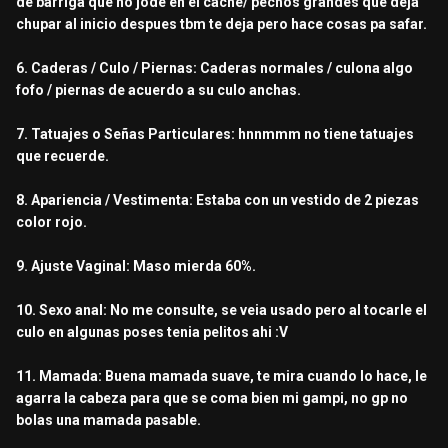
de barriga que no jode en el cache/ pechos grandes que deja
chupar al inicio despues tbm te deja pero hace cosas pa safar.
6. Caderas / Culo / Piernas: Caderas normales / culona algo
fofo / piernas de acuerdo a su culo anchas.
7. Tatuajes o Señas Particulares: hnnmmm no tiene tatuajes
que recuerde.
8. Apariencia / Vestimenta: Estaba con un vestido de 2 piezas
color rojo.
9. Ajuste Vaginal: Maso mierda 60%.
10. Sexo anal: No me consulte, se veia usado pero al tocarle el
culo en algunas poses tenia pelitos ahi :V
11. Mamada: Buena mamada suave, te mira cuando lo hace, le
agarra la cabeza para que se coma bien mi gampi, no gp no
bolas una mamada pasable.