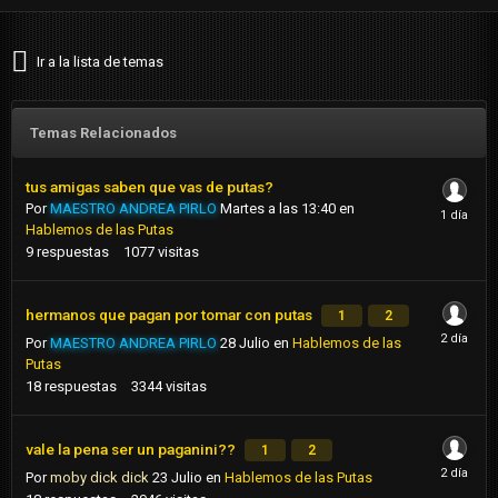
Ir a la lista de temas
Temas Relacionados
tus amigas saben que vas de putas?
Por
MAESTRO ANDREA PIRLO
Martes a las 13:40
en
Hablemos de las Putas
9
respuestas
1077
visitas
hermanos que pagan por tomar con putas
1
2
Por
MAESTRO ANDREA PIRLO
28 Julio
en
Hablemos de las
Putas
18
respuestas
3344
visitas
vale la pena ser un paganini??
1
2
Por
moby dick dick
23 Julio
en
Hablemos de las Putas