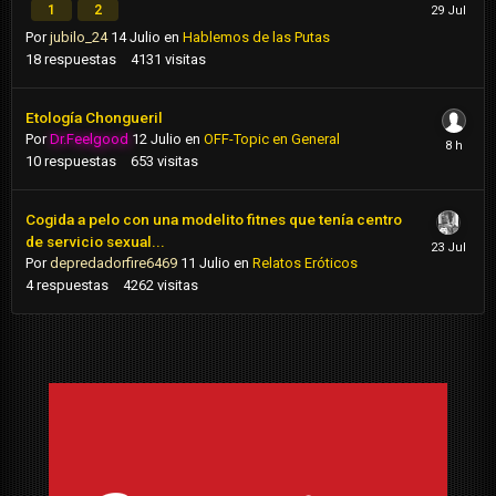
1
2
Por
jubilo_24
14 Julio
en
Hablemos de las Putas
18
respuestas
4131
visitas
Etología Chongueril
Por
Dr.Feelgood
12 Julio
en
OFF-Topic en General
10
respuestas
653
visitas
Cogida a pelo con una modelito fitnes que tenía centro
de servicio sexual...
Por
depredadorfire6469
11 Julio
en
Relatos Eróticos
4
respuestas
4262
visitas