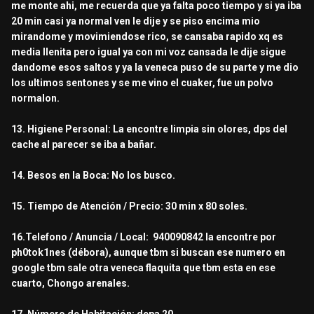
me monte ahi, me recuerda que ya falta poco tiempo y si ya iba
20 min casi ya normal ven le dije y se piso encima mio
mirandome y movimiendose rico, se cansaba rapido xq es
media llenita pero igual ya con mi voz cansada le dije sigue
dandome esos saltos y ya la veneca puso de su parte y me dio
los ultimos sentones y se me vino el cuaker, fue un polvo
normalon.
13. Higiene Personal: La encontre limpia sin olores, dps del
cache al parecer se iba a bañar.
14. Besos en la Boca: No los busco.
15. Tiempo de Atención / Precio: 30 min x 80 soles.
16.Telefono / Anuncia / Local: 940090842 la encontre por
ph0tok1nes (débora), aunque tbm si buscan ese numero en
google tbm sale otra veneca flaquita que tbm esta en ese
cuarto, Chongo arenales.