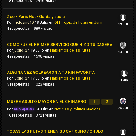
18
respuestas
2946
visitas
Zoe - Paris Hot - Gorda y sucia
Por
mclovin010
19 Julio
en
OFF Topic de Putas en Junin
4
respuestas
989
visitas
COMO FUE EL PRIMER SERVICIO QUE HIZO TU CASERA
Por
jubilo_24
19 Julio
en
Hablemos de las Putas
4
respuestas
1698
visitas
ALGUNA VEZ GOLPEARON A TU KIN FAVORITA
Por
jubilo_24
17 Julio
en
Hablemos de las Putas
5
respuestas
1023
visitas
MUERE ADULTO MAYOR EN EL CHINARRO
1
2
Por
KENSHIRO
14 Julio
en
Noticias y Politica Nacional
16
respuestas
3721
visitas
TODAS LAS PUTAS TIENEN SU CAFICUHO / CHULO