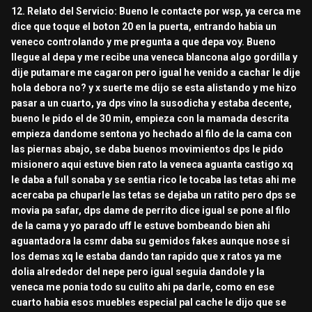
12. Relato del Servicio: Bueno le contacte por wsp, ya cerca me
dice que toque el boton 20 en la puerta, entrando habia un
veneco controlando y me pregunta a que depa voy. Bueno
llegue al depa y me recibe una veneca blancona algo gordilla y
dije putamare me cagaron pero igual he venido a cachar le dije
hola debora no? y x suerte me dijo se esta alistando y me hizo
pasar a un cuarto, ya dps vino la susodicha y estaba decente,
bueno le pido el de 30 min, empieza con la mamada descrita
empieza dandome sentona yo hechado al filo de la cama con
las piernas abajo, se daba buenos movimientos dps le pido
misionero aqui estuve bien rato la veneca aguanta castigo xq
le daba a full sonaba y se sentia rico le tocaba las tetas ahi me
acercaba pa chuparle las tetas se dejaba un ratito pero dps se
movia pa safar, dps dame de perrito dice igual se pone al filo
de la cama y yo parado uff le estuve bombeando bien ahi
aguantadora la csmr daba su gemidos fakes aunque nose si
los demas xq le estaba dando tan rapido que x ratos ya me
dolia alrededor del nepe pero igual seguia dandole y la
veneca me ponia todo su culito ahi pa darle, como en ese
cuarto habia esos muebles especial pal cache le dijo que se