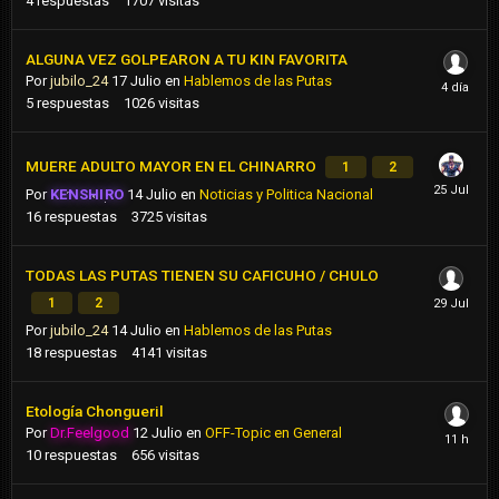
4
respuestas
1707
visitas
ALGUNA VEZ GOLPEARON A TU KIN FAVORITA
Por
jubilo_24
17 Julio
en
Hablemos de las Putas
5
respuestas
1026
visitas
MUERE ADULTO MAYOR EN EL CHINARRO
1
2
Por
KENSHIRO
14 Julio
en
Noticias y Politica Nacional
16
respuestas
3725
visitas
TODAS LAS PUTAS TIENEN SU CAFICUHO / CHULO
1
2
Por
jubilo_24
14 Julio
en
Hablemos de las Putas
18
respuestas
4141
visitas
Etología Chongueril
Por
Dr.Feelgood
12 Julio
en
OFF-Topic en General
10
respuestas
656
visitas