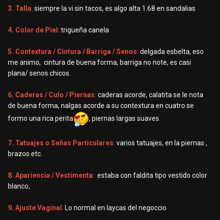
3. Talla
:
siempre la vi sin tacos, es algo alta 1.68 en sandalias
4. Color de Piel
: trigueña canela
5. Contextura / Cintura / Barriga / Senos
:
delgada esbelta, eso
me animo, cintura de buena forma, barriga no note, es casi
plana/ senos chicos.
6. Caderas / Culo / Piernas
:
caderas acorde, calatita se le nota
de buena forma, nalgas acorde a su contextura en cuatro se
formo una rica perita
, piernas largas suaves.
7. Tatuajes o Señas Particulares
:
varios tatuajes, en la piernas ,
brazos etc.
8. Apariencia / Vestimenta
:
estaba con faldita tipo vestido color
blanco,
9. Ajuste Vaginal
:
Lo normal en laycas del negoccio