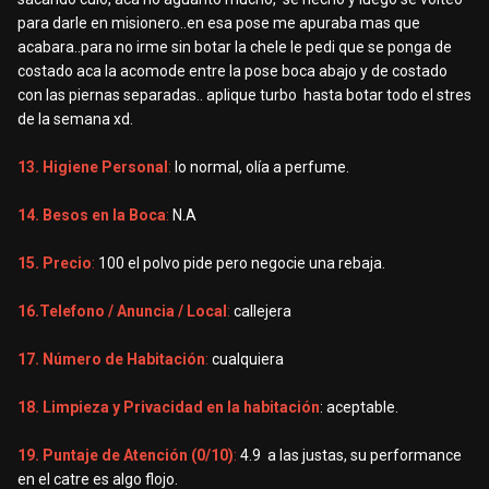
para darle en misionero..en esa pose me apuraba mas que
acabara..para no irme sin botar la chele le pedi que se ponga de
costado aca la acomode entre la pose boca abajo y de costado
con las piernas separadas.. aplique turbo hasta botar todo el stres
de la semana xd.
13. Higiene Personal
:
lo normal, olía a perfume.
14. Besos en la Boca
:
N.A
15. Precio
:
100 el polvo pide pero negocie una rebaja.
16.Telefono / Anuncia / Local
:
callejera
17. Número de Habitación
:
cualquiera
18. Limpieza y Privacidad en la habitación
: aceptable.
19. Puntaje de Atención (0/10)
:
4.9 a las justas, su performance
en el catre es algo flojo.