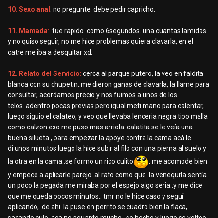
10. Sexo anal
: no pregunte, debe pedir capricho.
11. Mamada
:
fue rapido como 6segundos..una cuantas lamidas
y no quiso seguir, no me hice problemas quiera clavarla, en el
catre me iba a desquitar xd.
12. Relato del Servicio
:
cerca al parque putero, la veo en faldita
blanca con su chupetin..me dieron ganas de clavarla, la llame para
consultar; acordamos precio y nos fuimos a unos de los
telos..adentro pocas previas pero igual meti mano para calentar,
luego siguio el calateo, y veo que llevaba lenceria negra tipo malla
como calzon eso me puso mas arriola..calatita se le veía una
buena silueta , para empezar la apoye contra la cama acá le
di unos minutos luego la hice subir al filo con una pierna al suelo y
la otra en la cama..se formo un rico culito
, me acomode bien
y empecé a aplicarle parejo..al rato como que la venequita sentía
un poco la pegada me miraba por el espejo algo seria..y me dice
que me queda pocos minutos.. tmr no le hice caso y seguí
aplicando, de ahi la puse en perrito se cuadro bien la flaca,
sacando culo, aca no aguanto mucho, se hecho y luego se volteo