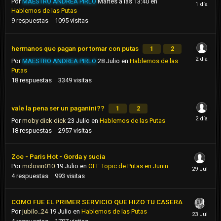
Por
MAESTRO ANDREA PIRLO
Martes a las 13:40
en
Hablemos de las Putas
9
respuestas
1095
visitas
hermanos que pagan por tomar con putas
1
2
Por
MAESTRO ANDREA PIRLO
28 Julio
en
Hablemos de las
Putas
18
respuestas
3349
visitas
vale la pena ser un paganini??
1
2
Por
moby dick dick
23 Julio
en
Hablemos de las Putas
18
respuestas
2957
visitas
Zoe - Paris Hot - Gorda y sucia
Por
mclovin010
19 Julio
en
OFF Topic de Putas en Junin
4
respuestas
993
visitas
COMO FUE EL PRIMER SERVICIO QUE HIZO TU CASERA
Por
jubilo_24
19 Julio
en
Hablemos de las Putas