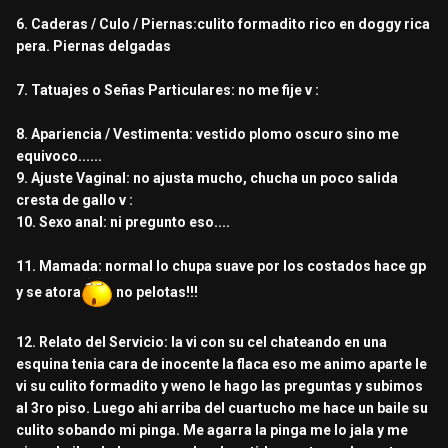
6. Caderas / Culo / Piernas:culito formadito rico en doggy rica
pera. Piernas delgadas
7. Tatuajes o Señas Particulares: no me fije v
:
8. Apariencia / Vestimenta: vestido plomo oscuro sino me
equivoco......
9. Ajuste Vaginal: no ajusta mucho, chucha un poco salida
cresta de gallo v
:
10. Sexo anal: ni pregunto eso....
11. Mamada: normal lo chupa suave por los costados hace gp
y se atora
no pelotas!!!
12. Relato del Servicio: la vi con su cel chateando en una
esquina tenia cara de inocente la flaca eso me animo aparte le
vi su culito formadito y weno le hago las preguntas y subimos
al 3ro piso. Luego ahi arriba del cuartucho me hace un baile su
culito sobando mi pinga. Me agarra la pinga me lo jala y me