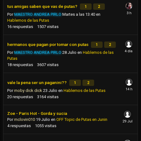
tus amigas saben que vas de putas?
1
2
Por
MAESTRO ANDREA PIRLO
Martes a las 13:40
en
Hablemos de las Putas
16
respuestas
1507
visitas
hermanos que pagan por tomar con putas
1
2
Por
MAESTRO ANDREA PIRLO
28 Julio
en
Hablemos de las
Putas
18
respuestas
3607
visitas
vale la pena ser un paganini??
1
2
Por
moby dick dick
23 Julio
en
Hablemos de las Putas
20
respuestas
3164
visitas
Zoe - Paris Hot - Gorda y sucia
Por
mclovin010
19 Julio
en
OFF Topic de Putas en Junin
4
respuestas
1055
visitas