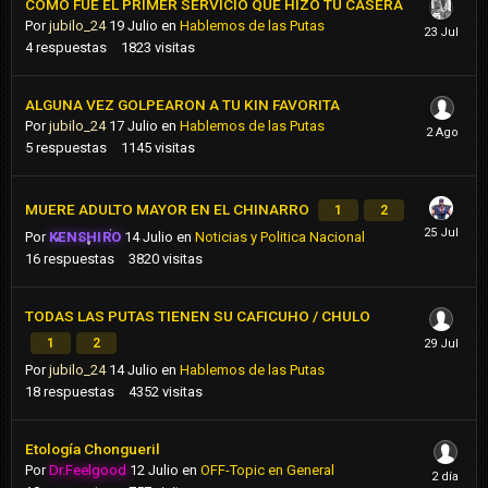
COMO FUE EL PRIMER SERVICIO QUE HIZO TU CASERA
Por
jubilo_24
19 Julio
en
Hablemos de las Putas
4
respuestas
1823
visitas
ALGUNA VEZ GOLPEARON A TU KIN FAVORITA
Por
jubilo_24
17 Julio
en
Hablemos de las Putas
5
respuestas
1145
visitas
MUERE ADULTO MAYOR EN EL CHINARRO
1
2
Por
KENSHIRO
14 Julio
en
Noticias y Politica Nacional
16
respuestas
3820
visitas
TODAS LAS PUTAS TIENEN SU CAFICUHO / CHULO
1
2
Por
jubilo_24
14 Julio
en
Hablemos de las Putas
18
respuestas
4352
visitas
Etología Chongueril
Por
Dr.Feelgood
12 Julio
en
OFF-Topic en General