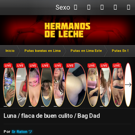
Sexo
Webcam
Inicio
Putas baratas en Lima
Putas en Lima Este
Putas En San 
Luna / flaca de buen culito / Bag Dad
Por
Sr Raton ツ