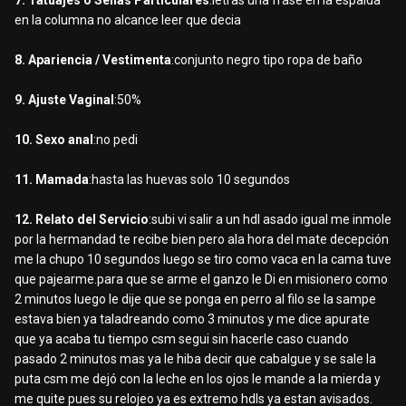
7. Tatuajes o Señas Particulares
:letras una frase en la espalda
en la columna no alcance leer que decia
8. Apariencia / Vestimenta
:conjunto negro tipo ropa de baño
9. Ajuste Vaginal
:50%
10. Sexo anal
:no pedi
11. Mamada
:hasta las huevas solo 10 segundos
12. Relato del Servicio
:subi vi salir a un hdl asado igual me inmole
por la hermandad te recibe bien pero ala hora del mate decepción
me la chupo 10 segundos luego se tiro como vaca en la cama tuve
que pajearme.para que se arme el ganzo le Di en misionero como
2 minutos luego le dije que se ponga en perro al filo se la sampe
estava bien ya taladreando como 3 minutos y me dice apurate
que ya acaba tu tiempo csm segui sin hacerle caso cuando
pasado 2 minutos mas ya le hiba decir que cabalgue y se sale la
puta csm me dejó con la leche en los ojos le mande a la mierda y
me quite pues su relojeo ya es extremo hdls ya estan avisados.