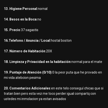
13. Higiene Personal
:nornal
14. Besos en la Boca
:no
15. Precio
:37 sagastis
16.Telefono / Anuncia / Local
:hostal boston
17. Número de Habitación
:20X
18. Limpieza y Privacidad en la habitación
:normal para el mate
19. Puntaje de Atención (0/10)
:0 la peor puta que he provado en
mi vida atebcion pesima
20. Comentarios Adicionales
:en este telo conseguí chicas que si
tratan bien pero esta vez me toco perder igual compartq con
ustedes mi inmolacion ya estan avisados