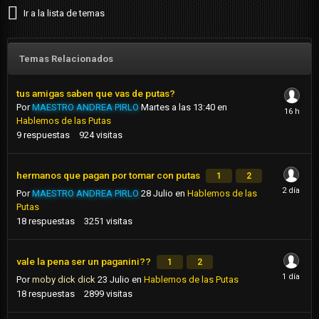
Ir a la lista de temas
Temas Relacionados
tus amigas saben que vas de putas?
Por
MAESTRO ANDREA PIRLO
Martes a las 13:40
en
Hablemos de las Putas
9
respuestas
924
visitas
hermanos que pagan por tomar con putas
1
2
Por
MAESTRO ANDREA PIRLO
28 Julio
en
Hablemos de las
Putas
18
respuestas
3251
visitas
vale la pena ser un paganini??
1
2
Por
moby dick dick
23 Julio
en
Hablemos de las Putas
18
respuestas
2899
visitas