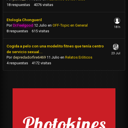
18
respuestas
4076
visitas
Etología Chongueril
Por
Dr.Feelgood
12 Julio
en
OFF-Topic en General
8
respuestas
615
visitas
Cogida a pelo con una modelito fitnes que tenía centro
de servicio sexual...
Por
depredadorfire6469
11 Julio
en
Relatos Eróticos
4
respuestas
4172
visitas