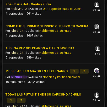
Zoe - Paris Hot - Gorda y sucia
Por
mclovin010
19 Julio
en
OFF Topic de Putas en Junin
4
respuestas
961
visitas
COMO FUE EL PRIMER SERVICIO QUE HIZO TU CASERA
Por
jubilo_24
19 Julio
en
Hablemos de las Putas
4
respuestas
1667
visitas
ALGUNA VEZ GOLPEARON A TU KIN FAVORITA
Por
jubilo_24
17 Julio
en
Hablemos de las Putas
5
respuestas
989
visitas
MUERE ADULTO MAYOR EN EL CHINARRO
1
2
Por
KENSHIRO
14 Julio
en
Noticias y Politica Nacional
16
respuestas
3702
visitas
TODAS LAS PUTAS TIENEN SU CAFICUHO / CHULO
1
2
Por
jubilo_24
14 Julio
en
Hablemos de las Putas