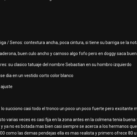
rriga / Senos: co ntextura ancha, poca cintura, si tiene su barriga se l
: caderona, buen culo ancho y carnoso algo fofo pero en doggy saca bu
lares: su clasico tatuaje del nombre Sebastian en su hombro izquierdo
se dia en un vestido corto color blanco
e ajuste
o succiono casi todo el tronco un poco un poco fuerte pero excitante 
 visto varias veces es casi fija en la zona antes en la colmena tenia bue
e y ya no es botada mas bien casi siempre se acerca a los hermanos qu
100 como las demas pendejas ella es mas realista y primero ofrece 80 u 