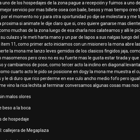
 a uno de los hospedajes de la zona pague a recepción y fuimos a uno d
or servicio por mas billete osea con baile, besos y mas tiempo creo b
 por el momento no y para otra oportunidad yo dije se molestara y me tr
a proxima si animate le dije claro que si, creo quiere ganarse mas client
como muchas de la zona luego de esa charla nos calateamos y alli le p
 su culazo y le meti harta mano y un par de lapos a sus nalgas luego d
 el ítem 11, como primer acto iniciamos con un misionero la mona abre la
uerte la mona me lanzo leves gemidos de los clasicos fingidos jaja, c
 masomenos pero creo no es su fuerte mas le gusta estar tirada y que u
o y cambiamos de pose, como tercer acto la inclino en diagonal levantan
 como cuarto acto le pido se posicione en dogy la mona me muestra el c
 y le di duro que rico perderme en ese culo ancho medio fofo pero igua
e vino la rica lechita al terminar conversamos algunas cosas mas nos 
 sin malos olores
e beso a la boca
es de hospedaje
l: callejera de Megaplaza