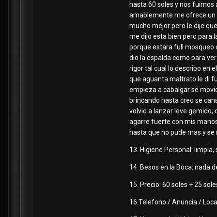
hasta 60 soles y nos fuimos
amablemente me ofrece un mej
mucho mejor pero le dije que
me dijo esta bien pero para l
porque estara full mosqueo 
dio la espalda como para ver
rigor tal cual lo describo en
que aguanta maltrato le di f
empieza a cabalgar se movio
brincando hasta creo se cans
volvio a lanzar leve gemido,
agarre fuerte con mis manos
hasta que no pude mas y se m
13. Higiene Personal: limpia,
14. Besos en la Boca: nada d
15. Precio: 60 soles + 25 sol
16.Telefono / Anuncia / Loca