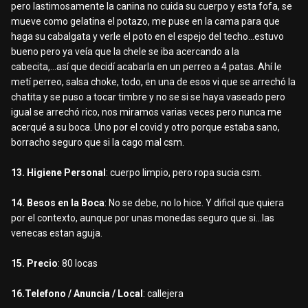
pero lastimosamente la canina no cuida su cuerpo y esta fofa, se
mueve como gelatina el potazo, me puse en la cama para que
haga su cabalgata y verle el poto en el espejo del techo...estuvo
bueno pero ya veía que la chele se iba acercando a la
cabecita,...así que decidí acabarla en un perreo a 4 patas. Ahí le
metí perreo, salsa choke, todo, en una de esos vi que se arrechó la
chatita y se puso a tocar timbre y no se si se haya vaseado pero
igual se arrechó rico, nos miramos varias veces pero nunca me
acerqué a su boca. Uno por el covid y otro porque estaba sano,
borracho seguro que si la cago mal csm.
13. Higiene Personal
: cuerpo limpio, pero ropa sucia csm.
14. Besos en la Boca
: No se debe, no lo hice. Y dificil que quiera
por el contexto, aunque por unas monedas seguro que si...las
venecas estan aguja.
15. Precio
: 80 locas
16.Telefono / Anuncia / Local
: callejera