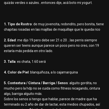
quizás verdes o azules...entonces dije, acá boto mi yogurt.
1. Tipo de Rostro
: de muy jovencita, redondito, pero bonita, tiene
chapitas rosadas en las majillas de maquillaje que le queda rico
2. Edad
: me dijo 19 pero debe ser 21 o 20 ...las perris siempre
quieren ser teens aunque parece un poco pero no creo, con 19
estaría más pedida en otro lado.
3. Talla
: es chata, 1.60 será
4. Color de Piel
: blanquiñoza, a lo cajamarquina
5. Contextura / Cintura / Barriga / Senos
: alguito gordita, no
mucho pero la hdp no se cuida como fitness nicagando, cintura
algo, barriga alguito más.
Sobre los senos si tengo que hablar, parece de madre que ha
terminado su 2 año de dar de lactar, esta medios chupados, así