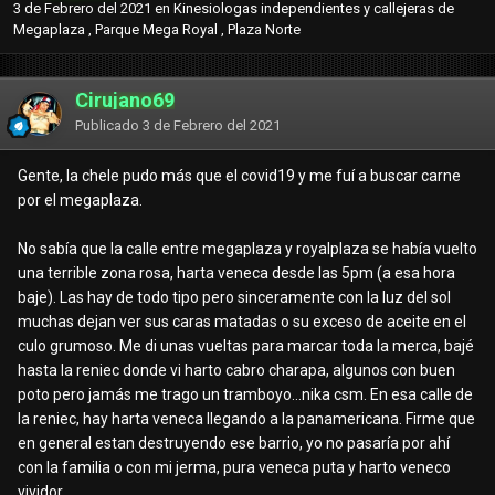
3 de Febrero del 2021
en
Kinesiologas independientes y callejeras de
Megaplaza , Parque Mega Royal , Plaza Norte
Cirujano69
Publicado
3 de Febrero del 2021
Gente, la chele pudo más que el covid19 y me fuí a buscar carne
por el megaplaza.
No sabía que la calle entre megaplaza y royalplaza se había vuelto
una terrible zona rosa, harta veneca desde las 5pm (a esa hora
baje). Las hay de todo tipo pero sinceramente con la luz del sol
muchas dejan ver sus caras matadas o su exceso de aceite en el
culo grumoso. Me di unas vueltas para marcar toda la merca, bajé
hasta la reniec donde vi harto cabro charapa, algunos con buen
poto pero jamás me trago un tramboyo...nika csm. En esa calle de
la reniec, hay harta veneca llegando a la panamericana. Firme que
en general estan destruyendo ese barrio, yo no pasaría por ahí
con la familia o con mi jerma, pura veneca puta y harto veneco
vividor.