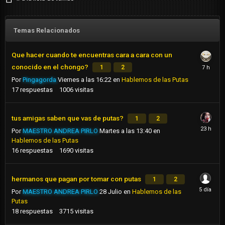
Temas Relacionados
Que hacer cuando te encuentras cara a cara con un
conocido en el chongo?
1
2
Por
Pingagorda
Viernes a las 16:22
en
Hablemos de las Putas
17
respuestas
1006
visitas
tus amigas saben que vas de putas?
1
2
Por
MAESTRO ANDREA PIRLO
Martes a las 13:40
en
Hablemos de las Putas
16
respuestas
1690
visitas
hermanos que pagan por tomar con putas
1
2
Por
MAESTRO ANDREA PIRLO
28 Julio
en
Hablemos de las
Putas
18
respuestas
3715
visitas