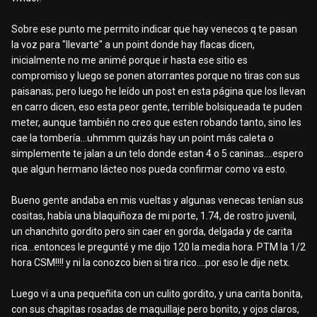
Sobre ese punto me permito indicar que hay venecos q te pasan
la voz para "llevarte" a un point donde hay flacas dicen,
inicialmente no me animé porque ir hasta ese sitio es
compromiso y luego se ponen atorrantes porque no tiras con sus
paisanas; pero luego he leído un post en esta página que los llevan
en carro dicen, eso esta peor gente, terrible bolsiqueada te puden
meter, aunque también no creo que esten robando tanto, sino les
cae la tombería...uhmmm quizás hay un point más caleta o
simplemente te jalan a un telo donde estan 4 o 5 caninas....espero
que algun hermano lácteo nos pueda confirmar como va esto.
Bueno gente andaba en mis vueltas y algunas venecas tenían sus
cositas, había una blaquiñoza de mi porte, 1.74, de rostro juvenil,
un chanchito gordito pero sin caer en gorda, delgada y de carita
rica...entonces le pregunté y me dijo 120 la media hora. PTM la 1/2
hora CSM!!!! y ni la conozco bien si tira rico....por eso le dije netx.
Luego vi a una pequeñita con un culito gordito, y una carita bonita,
con sus chapitas rosadas de maquillaje pero bonito, y ojos claros,