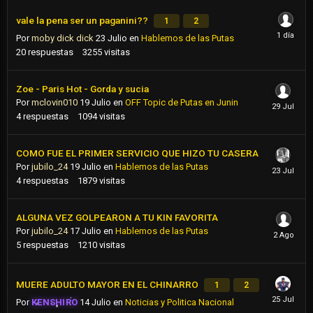
vale la pena ser un paganini??
1
2
Por
moby dick dick
23 Julio
en
Hablemos de las Putas
20
respuestas
3255
visitas
Zoe - Paris Hot - Gorda y sucia
Por
mclovin010
19 Julio
en
OFF Topic de Putas en Junin
4
respuestas
1094
visitas
COMO FUE EL PRIMER SERVICIO QUE HIZO TU CASERA
Por
jubilo_24
19 Julio
en
Hablemos de las Putas
4
respuestas
1879
visitas
ALGUNA VEZ GOLPEARON A TU KIN FAVORITA
Por
jubilo_24
17 Julio
en
Hablemos de las Putas
5
respuestas
1210
visitas
MUERE ADULTO MAYOR EN EL CHINARRO
1
2
Por
KENSHIRO
14 Julio
en
Noticias y Politica Nacional