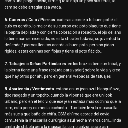
como una pinga flácida, firme q te la baja un poco sus tetas, la
csm se debe arreglar esa wada,
6. Caderas / Culo / Piernas
: caderas acorde a tu buen poto/ el
culo es gordito, lo mejor de su cuerpo eso poto blaquito que tiene
la papita depilada y con cierta coloracion a rosadito, el ojo del ano
lo tiene aún semicerrado, no esta choclón todavía, su juventud la
defiende / piernas llenitas acorde al buen poto, pero no pidan
rigides, estas caninas son flojas y tiene el poto flácido...
7. Tatuajes o Señas Particulares
: en los brazos tiene un tribal, y
la pierna tiene una frase (cojuda para variar) sobre la vida, y creo
que hay otros por ahí, pero en general webadas de tatuajes
8. Apariencia / Vestimenta
: estaba en un jean azul blanquiñozo,
tipo rasgado y un topcito, cuando la vi pensé que era un look
urbano, pero en el telo vi que ese jean estaba más cochino que la
csm, esta perry es media cochinita....También le vi la mascarilla
más sucia que baño de chifa. CSM ahí me acorde del covid
csm...tenia la mascarilla quirúrgica azul hecha mierda csm....linda
carita de chibola pero la mascarilla como calzon sucio csm.