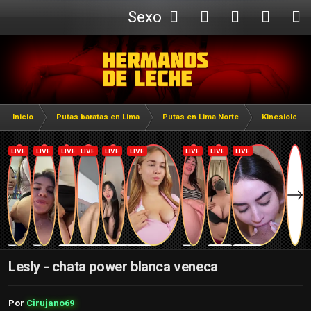
Sexo
Webcam
Inicio
Putas baratas en Lima
Putas en Lima Norte
Kinesiologas
Lesly - chata power blanca veneca
Por
Cirujano69