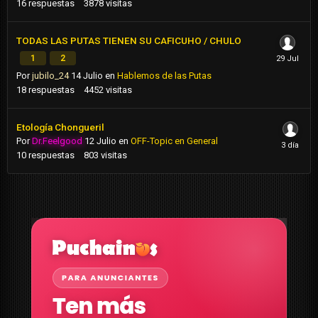
16
respuestas
3878
visitas
TODAS LAS PUTAS TIENEN SU CAFICUHO / CHULO
1
2
Por
jubilo_24
14 Julio
en
Hablemos de las Putas
18
respuestas
4452
visitas
Etología Chongueril
Por
Dr.Feelgood
12 Julio
en
OFF-Topic en General
10
respuestas
803
visitas