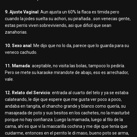
9. Ajuste Vaginal
: Aun ajusta un 60% la flaca es timida pero
cuando la jodes suelta su achori, su pirañada...son venecas gente,
estas perris viven sobreviviendo, asi que dificil que sean
zanahorias.
10. Sexo anal
: Me dijo que no lo da, parece que lo guarda para su
veneco cachudo.
11. Mamada
: aceptable, no visita las bolas, tampoco lo pediría.
Pero se mete su karaoke mirandote de abajo, eso es arrechador,
vale.
12. Relato del Servicio
: entrada al cuarto del telo y ya se estaba
calateando, le dije que espere que me gusta ver poco a poco,
andaba en tangita, el chancho grande y blanco como quería, su
masajeada de poto y sus besitos en los cachetes, no la masturbé
porque no hay confianza. Luego la mamada, luego al filo de la
cama, ahí es que vi la mascarilla cochina y me dije que tenía que
cuidarme, entonces en el perrito le di maso, bueno poto se arma,