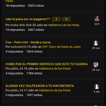
Putas
18
respuestas
3505
visitas
vale la pena ser un paganini??
1
2
Por
moby dick dick
23 Julio
en
Hablemos de las Putas
19
respuestas
3067
visitas
Zoe - Paris Hot - Gorda y sucia
Por
mclovin010
19 Julio
en
OFF Topic de Putas en Junin
4
respuestas
1034
visitas
COMO FUE EL PRIMER SERVICIO QUE HIZO TU CASERA
Por
jubilo_24
19 Julio
en
Hablemos de las Putas
4
respuestas
1784
visitas
ALGUNA VEZ GOLPEARON A TU KIN FAVORITA
Por
jubilo_24
17 Julio
en
Hablemos de las Putas
5
respuestas
1097
visitas