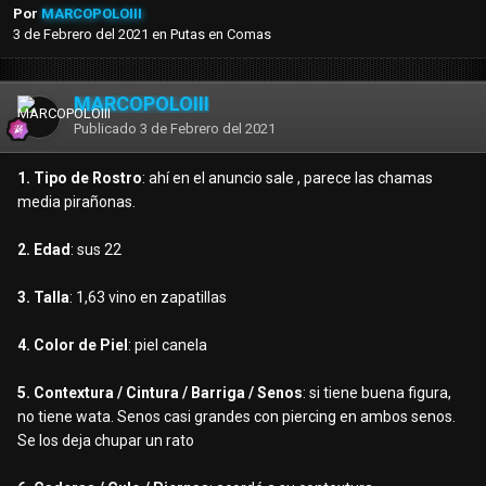
Por
MARCOPOLOIII
3 de Febrero del 2021
en
Putas en Comas
MARCOPOLOIII
Publicado
3 de Febrero del 2021
1. Tipo de Rostro
: ahí en el anuncio sale , parece las chamas
media pirañonas.
2. Edad
: sus 22
3. Talla
: 1,63 vino en zapatillas
4. Color de Piel
: piel canela
5. Contextura / Cintura / Barriga / Senos
: si tiene buena figura,
no tiene wata. Senos casi grandes con piercing en ambos senos.
Se los deja chupar un rato