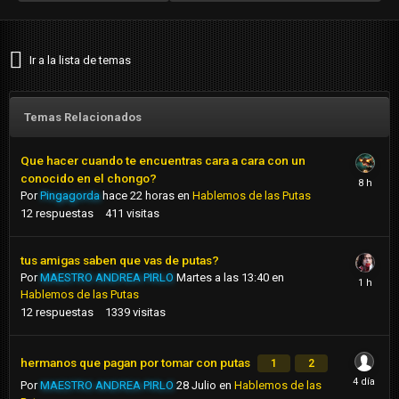
Ir a la lista de temas
Temas Relacionados
Que hacer cuando te encuentras cara a cara con un
conocido en el chongo?
Por
Pingagorda
hace 22 horas
en
Hablemos de las Putas
12
respuestas
411
visitas
tus amigas saben que vas de putas?
Por
MAESTRO ANDREA PIRLO
Martes a las 13:40
en
Hablemos de las Putas
12
respuestas
1339
visitas
hermanos que pagan por tomar con putas
1
2
Por
MAESTRO ANDREA PIRLO
28 Julio
en
Hablemos de las