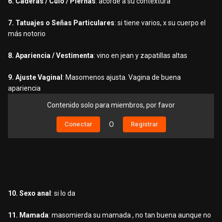
6. Caderas / Culo / Piernas
: acordé a su contextura
7. Tatuajes o Señas Particulares
: si tiene varios, x su cuerpo el
más notorio
8. Apariencia / Vestimenta
: vino en jean y zapatillas altas
9. Ajuste Vaginal
: Masomenos ajusta. Vagina de buena
apariencia
Contenido solo para miembros, por favor
Conectar
O
Registrar
10. Sexo anal
: si lo da
11. Mamada
: masomierda su mamada , no tan buena aunque no