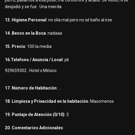
perro, pasamos a esa pose, me concentre y acabe. Se vistió, ni se
despidió y se fue . Una mierda
13. Higiene Personal
: no olía mal pero no sé baño al irse
14. Besos en la Boca
: nadaaa
15. Precio
: 100 la media
16.Telefono / Anuncia / Local
: pk
929659302 . Hotel x México
17. Número de Habitación
: ...
18. Limpieza y Privacidad en la habitación
: Masomenos
19. Puntaje de Atención (0/10)
: 3
20. Comentarios Adicionales
: