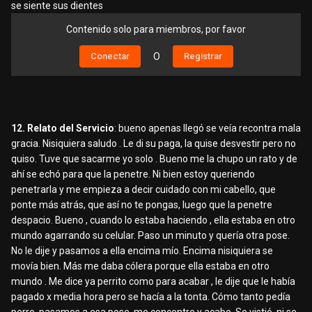
se siente sus dientes
Contenido solo para miembros, por favor
Conectar
O
Registrar
12. Relato del Servicio
: bueno apenas llegó se veía recontra mala
gracia. Nisiquiera saludo . Le di su paga, la quise desvestir pero no
quiso. Tuve que sacarme yo solo . Bueno me la chupo un rato y de
ahí se echó para que la penetre. Ni bien estoy queriendo
penetrarla y me empieza a decir cuidado con mi cabello, que
ponte más atrás, que así no te pongas, luego que la penetre
despacio. Bueno , cuando lo estaba haciendo , ella estaba en otro
mundo agarrando su celular. Paso un minuto y quería otra pose.
No le dije y pasamos a ella encima mío. Encima nisiquiera se
movía bien. Más me daba cólera porque ella estaba en otro
mundo . Me dice ya perrito como para acabar , le dije que le había
pagado x media hora pero se hacía a la tonta. Cómo tanto pedía