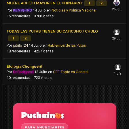
MUERE ADULTO MAYOR EN EL CHINARRO
1
2
Por
KENSHIRO
14 Julio
en
Noticias y Politica Nacional
16
respuestas
3768
visitas
TODAS LAS PUTAS TIENEN SU CAFICUHO / CHULO
1
2
Por
jubilo_24
14 Julio
en
Hablemos de las Putas
18
respuestas
4257
visitas
Etología Chongueril
Por
Dr.Feelgood
12 Julio
en
OFF-Topic en General
10
respuestas
723
visitas