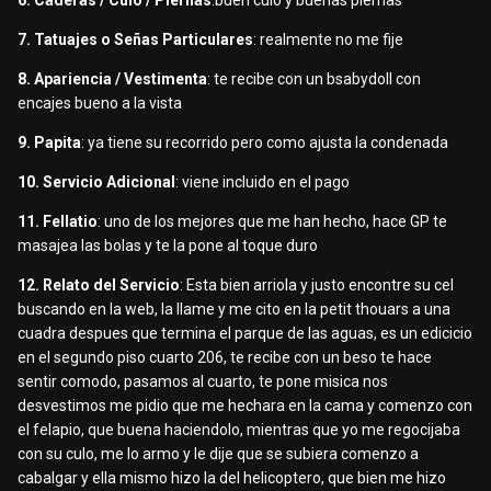
6. Caderas / Culo / Piernas
:buen culo y buenas piernas
7. Tatuajes o Señas Particulares
: realmente no me fije
8. Apariencia / Vestimenta
: te recibe con un bsabydoll con
encajes bueno a la vista
9. Papita
: ya tiene su recorrido pero como ajusta la condenada
10. Servicio Adicional
: viene incluido en el pago
11. Fellatio
: uno de los mejores que me han hecho, hace GP te
masajea las bolas y te la pone al toque duro
12. Relato del Servicio
: Esta bien arriola y justo encontre su cel
buscando en la web, la llame y me cito en la petit thouars a una
cuadra despues que termina el parque de las aguas, es un edicicio
en el segundo piso cuarto 206, te recibe con un beso te hace
sentir comodo, pasamos al cuarto, te pone misica nos
desvestimos me pidio que me hechara en la cama y comenzo con
el felapio, que buena haciendolo, mientras que yo me regocijaba
con su culo, me lo armo y le dije que se subiera comenzo a
cabalgar y ella mismo hizo la del helicoptero, que bien me hizo