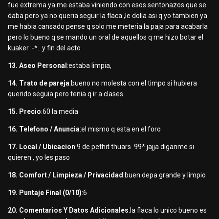
fue extrema ya me estaba viniendo con esos sentonazos que se
daba pero ya no queria seguir la flaca ,le dolia asi q yo tambien ya
me habia cansado pense q solo me meteria la paja para acabarla
pero lo bueno q se mando un oral de aquellos q me hizo botar el
kuaker :-*...y fin del acto
13. Aseo Personal
:estaba limpia,
14. Trato de pareja
:bueno no molesta con el timpo si hubiera
querido seguia pero tenia q ir a clases
15. Precio
:60 la media
16. Telefono / Anuncia
:el mismo q esta en el foro
17. Local / Ubicacion
:9 de pethit thuars 99* jajja diganme si
quieren , yo les paso
18. Comfort / Limpieza / Privacidad
:buen depa grande y limpio
19. Puntaje Final (0/10)
:6
20. Comentarios Y Datos Adicionales
:la flaca lo unico bueno es