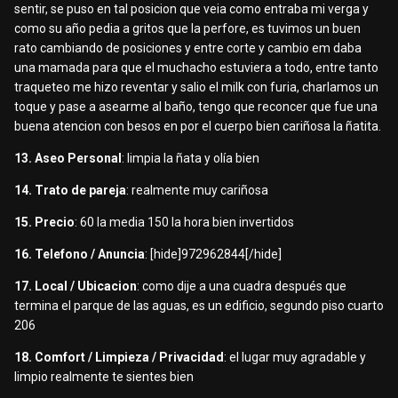
sentir, se puso en tal posicion que veia como entraba mi verga y
como su año pedia a gritos que la perfore, es tuvimos un buen
rato cambiando de posiciones y entre corte y cambio em daba
una mamada para que el muchacho estuviera a todo, entre tanto
traqueteo me hizo reventar y salio el milk con furia, charlamos un
toque y pase a asearme al baño, tengo que reconcer que fue una
buena atencion con besos en por el cuerpo bien cariñosa la ñatita.
13. Aseo Personal
: limpia la ñata y olía bien
14. Trato de pareja
: realmente muy cariñosa
15. Precio
: 60 la media 150 la hora bien invertidos
16. Telefono / Anuncia
: [hide]972962844[/hide]
17. Local / Ubicacion
: como dije a una cuadra después que
termina el parque de las aguas, es un edificio, segundo piso cuarto
206
18. Comfort / Limpieza / Privacidad
: el lugar muy agradable y
limpio realmente te sientes bien