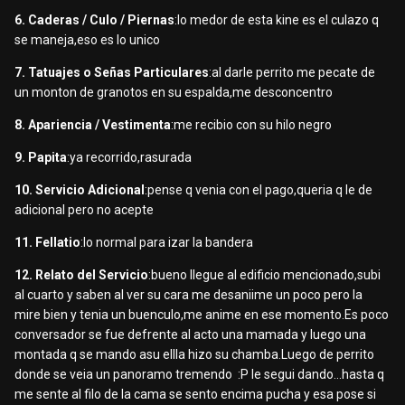
6. Caderas / Culo / Piernas
:lo medor de esta kine es el culazo q
se maneja,eso es lo unico
7. Tatuajes o Señas Particulares
:al darle perrito me pecate de
un monton de granotos en su espalda,me desconcentro
8. Apariencia / Vestimenta
:me recibio con su hilo negro
9. Papita
:ya recorrido,rasurada
10. Servicio Adicional
:pense q venia con el pago,queria q le de
adicional pero no acepte
11. Fellatio
:lo normal para izar la bandera
12. Relato del Servicio
:bueno llegue al edificio mencionado,subi
al cuarto y saben al ver su cara me desaniime un poco pero la
mire bien y tenia un buenculo,me anime en ese momento.Es poco
conversador se fue defrente al acto una mamada y luego una
montada q se mando asu ellla hizo su chamba.Luego de perrito
donde se veia un panoramo tremendo :P le segui dando...hasta q
me sente al filo de la cama se sento encima pucha y esa pose si