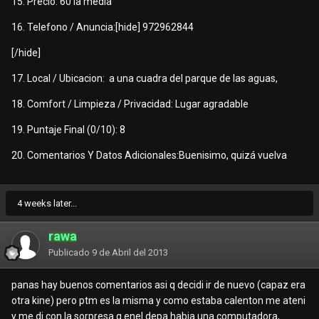
15. Precio: 60 la media
16. Telefono / Anuncia:[hide] 972962844
[/hide]
17. Local / Ubicacion: a una cuadra del parque de las aguas,
18. Comfort / Limpieza / Privacidad: Lugar agradable
19. Puntaje Final (0/10): 8
20. Comentarios Y Datos Adicionales:Buenisimo, quizá vuelva
4 weeks later...
rawa
Publicado
9 de Abril del 2013
panas hay buenos comentarios asi q decidi ir de nuevo (capaz era
otra kine) pero ptm es la misma y como estaba calenton me ateni
y me di con la sorpresa q enel depa habia una computadora,