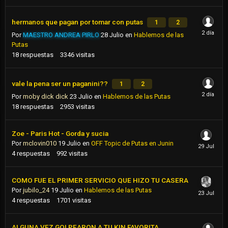
hermanos que pagan por tomar con putas
1
2
Por
MAESTRO ANDREA PIRLO
28 Julio
en
Hablemos de las
Putas
18
respuestas
3346
visitas
vale la pena ser un paganini??
1
2
Por
moby dick dick
23 Julio
en
Hablemos de las Putas
18
respuestas
2953
visitas
Zoe - Paris Hot - Gorda y sucia
Por
mclovin010
19 Julio
en
OFF Topic de Putas en Junin
4
respuestas
992
visitas
COMO FUE EL PRIMER SERVICIO QUE HIZO TU CASERA
Por
jubilo_24
19 Julio
en
Hablemos de las Putas
4
respuestas
1701
visitas
ALGUNA VEZ GOLPEARON A TU KIN FAVORITA