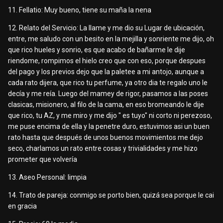
11. Fellatio: Muy bueno, tiene su maña la nena
12. Relato del Servicio: La llame y me dio su Lugar de ubicación,
entre, me saludo con un besito en la mejilla y sonriente me dijo, oh
que rico hueles y sonrio, es que acabo de bañarme le dije
riendome, rompimos el hielo creo que con eso, porque despues
del pago y los previos dejo que la paletee a mi antojo, aunque a
cada rato dijera, que rico tu perfume, ya otro dia te regalo uno le
decía y me reía. Luego del mamey de rigor, pasamos a las poses
clasicas, misionero, al filo de la cama, en eso bromeando le dije
que rico, tu AZ, y me miro y me dijo " es tuyo" ni corto ni perezoso,
me puse encima de ella y la penetre duro, estuvimos asi un buen
rato hasta que después de unos buenos movimientos me dejo
seco, charlamos un rato entre cosas y trivialidades y me hizo
prometer que volvería
13. Aseo Personal: limpia
14. Trato de pareja: conmigo se porto bien, quizá sea porque le cai
en gracia