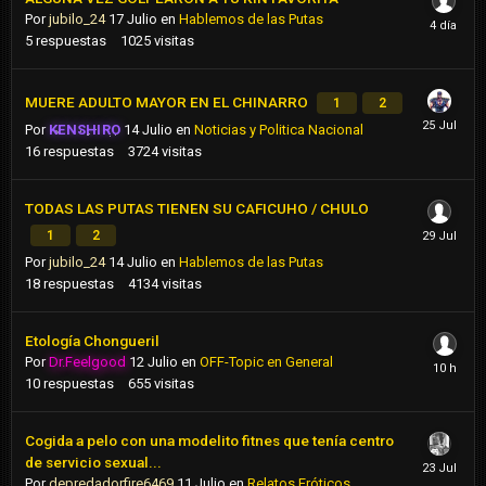
Por
jubilo_24
17 Julio
en
Hablemos de las Putas
5
respuestas
1025
visitas
MUERE ADULTO MAYOR EN EL CHINARRO
1
2
Por
KENSHIRO
14 Julio
en
Noticias y Politica Nacional
16
respuestas
3724
visitas
TODAS LAS PUTAS TIENEN SU CAFICUHO / CHULO
1
2
Por
jubilo_24
14 Julio
en
Hablemos de las Putas
18
respuestas
4134
visitas
Etología Chongueril
Por
Dr.Feelgood
12 Julio
en
OFF-Topic en General
10
respuestas
655
visitas
Cogida a pelo con una modelito fitnes que tenía centro
de servicio sexual...
Por
depredadorfire6469
11 Julio
en
Relatos Eróticos