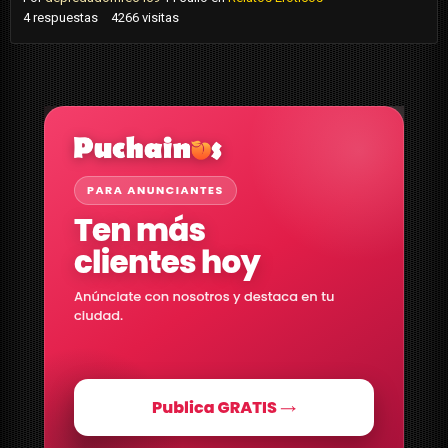
4
respuestas
4266
visitas