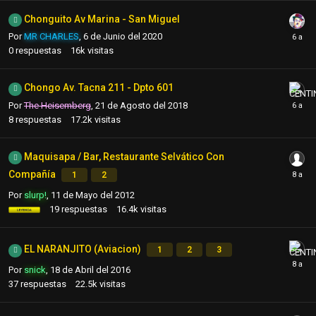
Chonguito Av Marina - San Miguel
Por
MR CHARLES
,
6 de Junio del 2020
0
respuestas
16k
visitas
Chongo Av. Tacna 211 - Dpto 601
Por
The Heisemberg
,
21 de Agosto del 2018
8
respuestas
17.2k
visitas
Maquisapa / Bar, Restaurante Selvático Con
Compañía
1
2
Por
slurp!
,
11 de Mayo del 2012
19
respuestas
16.4k
visitas
EL NARANJITO (Aviacion)
1
2
3
Por
snick
,
18 de Abril del 2016
37
respuestas
22.5k
visitas