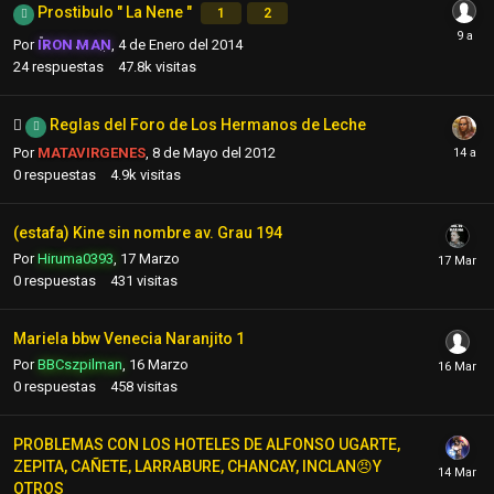
Prostibulo " La Nene "
1
2
Por
IRON MAN
,
4 de Enero del 2014
24
respuestas
47.8k
visitas
Reglas del Foro de Los Hermanos de Leche
Por
MATAVIRGENES
,
8 de Mayo del 2012
0
respuestas
4.9k
visitas
(estafa) Kine sin nombre av. Grau 194
Por
Hiruma0393
,
17 Marzo
0
respuestas
431
visitas
Mariela bbw Venecia Naranjito 1
Por
BBCszpilman
,
16 Marzo
0
respuestas
458
visitas
PROBLEMAS CON LOS HOTELES DE ALFONSO UGARTE​,
ZEPITA​​, CAÑETE, LARRABURE, CHANCAY, INCLAN😠Y
OTROS