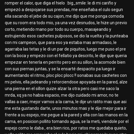
romper el calor, que diga el hielo :big_smile: le di mi cariño y
empezó a despojarse sus prendas, me enseñaba el culo segun
ella sacando el jebe de su cajon, me dijo que me ponga comoda
que su room era todo mio, ya una vez desnudos, le hize un previo
corto, metiendo mano por todo su cuerpo, masajeando y
estrujiendo esos cachetes pulposos, se dio la vuelta y la punteaba
con mi campeon, que para eso ya estaba mas armadaso, le
agarraba las tetas y le di un par de piquitos, luego me puso el pre
con la boca y empezo con el fellatio ya descrito, le dije que queria
empezar en tenerla en perrito pero en su sillon, la acomode bien
con sus piernas juntas, y se la ensarté despacito pa luego ir
aumentando el ritmo, ploc ploc plocc !! sonabas sus cachetes con
mi pelvis, ella jadeando y retorciendose apoyada en la pared, alze
una pierna en el sillon quize alzar la otra pero casi me saco la
mrda, xq ya no habia espacio, me dijo cuidado mi amor, no te
vallas a caer, mejor vamos a la cama, le dije un ratito mas que asi
me esta gustando darte, unos minutos mas y le dije mejor para ir
frente a su espejo, me pegue a la pared y ella con las manos en la
cama, en posicion pollito tomando agua, se la meti, viendole por el
espejo como le daba , era bien rico, por ratos me quedaba quieto,