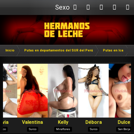
Sexo
Webcam
Inicio
Putas en departamentos del SUR del Perú
Putas en Ica