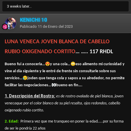
3 weeks later...
KENICHI 10
Publicado
11 de Enero del 2023
LUNA VENECA JOVEN BLANCA DE CABELLO
RUBIO OXIGENADO CORTITO
… ….. 117 RHDL
😍
🙄
Bueno fui a conocerla…
y una cola…
eso alimento mi curiosidad y
vine al día siguiente y le entré de frente sin consultarle sobre sus
😥
servicios…
joden que tenga cola y sapos a su alrededor, no permite
👀
facilitar las negociaciones…
bueno en fin….
1. Descripción del Rostro:
es de rostro ovalado de piel blanca, joven
venecaque por el color blanco de su piel resalta, ojos redondos, cabello
oxigenado rubio cortito.
2. Edad:
Primera vez que me tranqueo en poner la edad…..por su forma
de ser le pondría 22 años