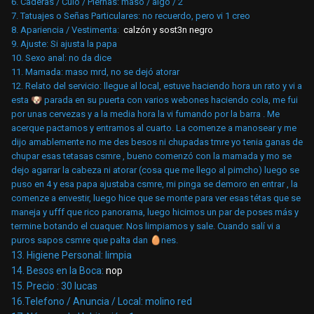
6. Caderas / Culo / Piernas:
maso / algo / 2
7. Tatuajes o Señas
Particulares:
no recuerdo, pero vi 1 creo
8. Apariencia / Vestimenta:
calzón y sost3n negro
9. Ajuste: Si ajusta la papa
10. Sexo anal:
no da dice
11. Mamada:
maso mrd, no se dejó atorar
12. Relato del servicio: llegue al local, estuve haciendo hora un rato y vi a
esta
🐶
parada en su puerta con varios webones haciendo cola, me fui
por unas cervezas y a la media hora la vi fumando por la barra . Me
acerque pactamos y entramos al cuarto. La comenze a manosear y me
dijo amablemente no me des besos ni chupadas tmre yo tenia ganas de
chupar esas tetasas csmre , bueno comenzó con la mamada y mo se
dejo agarrar la cabeza ni atorar (cosa que me llego al pimcho) luego se
puso en 4 y esa papa ajustaba csmre, mi pinga se demoro en entrar , la
comenze a envestir, luego hice que se monte para ver esas tétas que se
maneja y ufff que rico panorama, luego hicimos un par de poses más y
termine botando el cuaquer. Nos limpiamos y sale. Cuando salí vi a
puros sapos csmre que palta dan
🥚
nes.
13. Higiene Personal:
limpia
14. Besos en la Boca:
nop
15. Precio : 30 lucas
16.Telefono / Anuncia / Local:
molino red