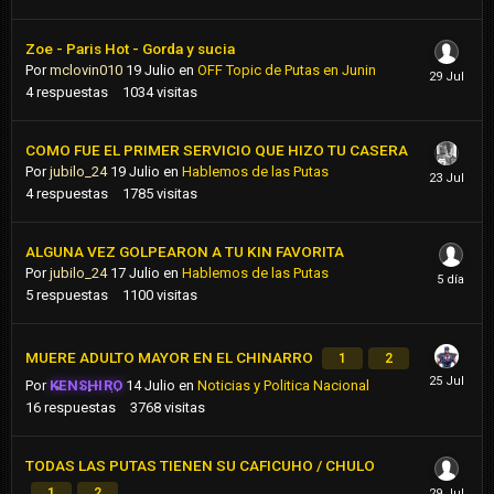
Zoe - Paris Hot - Gorda y sucia
Por
mclovin010
19 Julio
en
OFF Topic de Putas en Junin
4
respuestas
1034
visitas
COMO FUE EL PRIMER SERVICIO QUE HIZO TU CASERA
Por
jubilo_24
19 Julio
en
Hablemos de las Putas
4
respuestas
1785
visitas
ALGUNA VEZ GOLPEARON A TU KIN FAVORITA
Por
jubilo_24
17 Julio
en
Hablemos de las Putas
5
respuestas
1100
visitas
MUERE ADULTO MAYOR EN EL CHINARRO
1
2
Por
KENSHIRO
14 Julio
en
Noticias y Politica Nacional
16
respuestas
3768
visitas
TODAS LAS PUTAS TIENEN SU CAFICUHO / CHULO
1
2