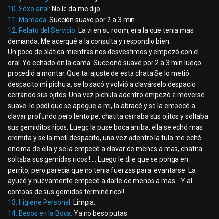
10. Sexo anal:
No lo da me dijo.
11. Mamada:
Succión suave por 2 a 3 min.
12. Relato del Servicio:
La vi en su room, era la que tenia mas
demanda. Me acerqué a la consulta y respondió bien.
Un poco de plática mientras nos desvestimos y empezó con el
oral. Yo echado en la cama. Succionó suave por 2 a 3 min luego
procedió a montar. Que tal ajuste de esta chata Se lo metió
despacito mi pichula, se lo sacó y volvió a clavárselo despacio
cerrando sus ojitos. Una vez pichula adentro empezó a moverse
suave. le pedí que se apegue a mi, la abracé y se la empecé a
clavar profundo pero lento pe, chatita cerraba sus ojitos y soltaba
sus gemiditos ricos. Luego la puse boca arriba, ella se echó mas
cremita y se la metí despacito, una vez adentro la tula me eché
encima de ella y se la empecé a clavar de menos a mas, chatita
soltaba sus gemidos ricos!!.... Luego le dije que se ponga en
perrito, pero parecía que no tenia fuerzas para levantarse. La
ayudé y nuevamente empecé a darle de menos a mas... Y al
compas de sus gemidos terminé rico!!
13. Higiene Personal:
Limpia.
14. Besos en la Boca:
Ya no beso putas.