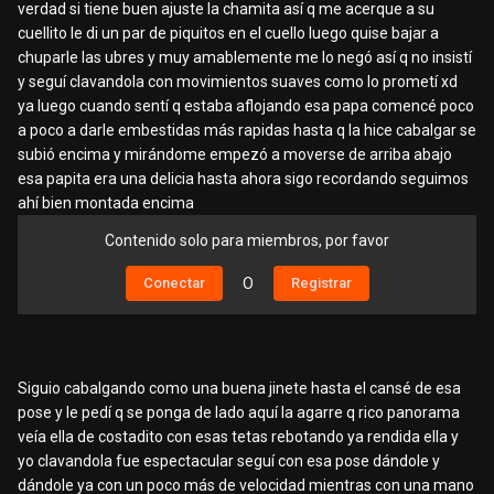
verdad si tiene buen ajuste la chamita así q me acerque a su
cuellito le di un par de piquitos en el cuello luego quise bajar a
chuparle las ubres y muy amablemente me lo negó así q no insistí
y seguí clavandola con movimientos suaves como lo prometí xd
ya luego cuando sentí q estaba aflojando esa papa comencé poco
a poco a darle embestidas más rapidas hasta q la hice cabalgar se
subió encima y mirándome empezó a moverse de arriba abajo
esa papita era una delicia hasta ahora sigo recordando seguimos
ahí bien montada encima
Contenido solo para miembros, por favor
Conectar
O
Registrar
Siguio cabalgando como una buena jinete hasta el cansé de esa
pose y le pedí q se ponga de lado aquí la agarre q rico panorama
veía ella de costadito con esas tetas rebotando ya rendida ella y
yo clavandola fue espectacular seguí con esa pose dándole y
dándole ya con un poco más de velocidad mientras con una mano