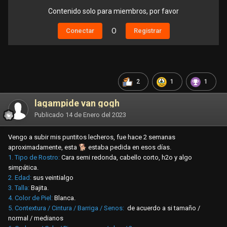
Contenido solo para miembros, por favor
Conectar
O
Registrar
2
1
1
lagampide van gogh
Publicado
14 de Enero del 2023
Vengo a subir mis puntitos lecheros, fue hace 2 semanas
aproximadamente, esta
🐕
estaba pedida en esos días.
1. Tipo
de Rostro:
Cara semi redonda, cabello corto, h2o y algo
simpática.
2. Edad:
sus veintialgo
3. Talla:
Bajita.
4. Color de Piel:
Blanca.
5. Contextura / Cintura / Barriga / Senos:
de acuerdo a si tamaño /
normal / medianos