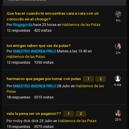
Que hacer cuando te encuentras cara a cara con un
conocido en el chongo?
Por
Pingagorda
hace 23 horas
en
Hablemos de las Putas
12
respuestas
420
visitas
tus amigas saben que vas de putas?
Por
MAESTRO ANDREA PIRLO
Martes a las 13:40
en
Hablemos de las Putas
12
respuestas
1350
visitas
hermanos que pagan por tomar con putas
1
2
Por
MAESTRO ANDREA PIRLO
28 Julio
en
Hablemos de las
Putas
18
respuestas
3513
visitas
vale la pena ser un paganini??
1
2
Por
moby dick dick
23 Julio
en
Hablemos de las Putas
19
respuestas
3075
visitas