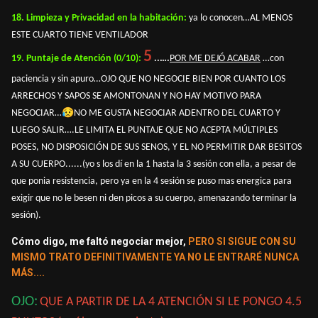
18. Limpieza y Privacidad en la habitación:
ya lo conocen…AL MENOS
ESTE CUARTO TIENE VENTILADOR
5
19. Puntaje de Atención (0/10):
..….
POR ME DEJÓ ACABAR
…con
paciencia y sin apuro…OJO QUE NO NEGOCIE BIEN POR CUANTO LOS
ARRECHOS Y SAPOS SE AMONTONAN Y NO HAY MOTIVO PARA
😥
NEGOCIAR…
NO ME GUSTA NEGOCIAR ADENTRO DEL CUARTO Y
LUEGO SALIR….LE LIMITA EL PUNTAJE QUE NO ACEPTA MÚLTIPLES
POSES, NO DISPOSICIÓN DE SUS SENOS, Y EL NO PERMITIR DAR BESITOS
A SU CUERPO......(yo s los dí en la 1 hasta la 3 sesión con ella, a pesar de
que ponia resistencia, pero ya en la 4 sesión se puso mas energica para
exigir que no le besen ni den picos a su cuerpo, amenazando terminar la
sesión).
Cómo digo, me faltó negociar mejor,
PERO SI SIGUE CON SU
MISMO TRATO DEFINITIVAMENTE YA NO LE ENTRARÉ NUNCA
MÁS....
OJO:
QUE A PARTIR DE LA 4 ATENCIÓN SI LE PONGO 4.5