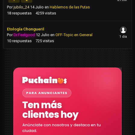
Por
jubilo_24
14 Julio
en
Hablemos de las Putas
18
respuestas
4259
visitas
Etología Chongueril
Por
Dr.Feelgood
12 Julio
en
OFF-Topic en General
10
respuestas
725
visitas