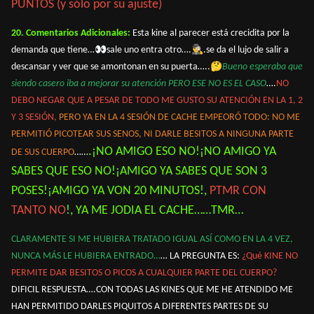
PUNTOS (y sólo por su ajuste)
20. Comentarios Adicionales:
Esta kine al parecer está crecidita por la
👀
🕵️‍♂️
demanda que tiene…
sale uno entra otro….
.se da el lujo de salir a
🤔
descansar y ver que se amontonan en su puerta…..
Bueno esperaba que
siendo casero iba a mejorar su atención PERO ESE NO ES EL CASO
….
NO
DEBO NEGAR QUE A PESAR DE TODO ME GUSTO SU ATENCIÓN EN LA 1, 2
Y 3 SESIÓN,
PERO YA EN LA 4 SESIÓN DE CACHE EMPEORÓ TODO: NO ME
PERMITIÓ PICOTEAR SUS SENOS, NI DARLE BESITOS A NINGUNA PARTE
.¡NO AMIGO ESO NO!¡NO AMIGO YA
DE SUS CUERPO
……
SABES QUE ESO NO!¡AMIGO YA SABES QUE SON 3
POSES!¡AMIGO YA VON 20 MINUTOS!,
PTMR CON
TANTO NO
!, YA ME JODIA EL CACHE……TMR…
CLARAMENTE SI ME HUBIERA TRATADO IGUAL ASÍ COMO EN LA 4 VEZ,
NUNCA MÁS LE HUBIERA ENTRADO…
… LA PREGUNTA ES:
¿Qué KINE NO
PERMITE DAR BESITOS O PICOS A CUALQUIER PARTE DEL CUERPO?
DIFICIL RESPUESTA….CON TODAS LAS KINES QUE ME HE ATENDIDO ME
HAN PERMITIDO DARLES PIQUITOS A DIFERENTES PARTES DE SU