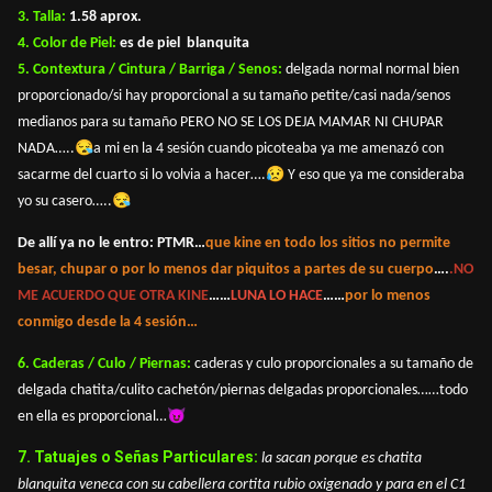
3. Talla:
1.58 aprox.
4. Color de Piel:
es de piel
blanquita
5. Contextura / Cintura / Barriga / Senos:
delgada normal normal bien
proporcionado/si hay proporcional a su tamaño petite/casi nada/senos
medianos para su tamaño PERO NO SE LOS DEJA MAMAR NI CHUPAR
😪
NADA…..
a mi en la 4 sesión cuando picoteaba ya me amenazó con
😥
sacarme del cuarto si lo volvia a hacer….
Y eso que ya me consideraba
😪
yo su casero…..
De allí ya no le entro: PTMR…
que kine en todo los sitios no permite
besar, chupar o por lo menos dar piquitos a partes de su cuerpo
….
.NO
ME ACUERDO QUE OTRA KINE
……
LUNA LO HACE
……
por lo menos
conmigo desde la 4 sesión…
6. Caderas / Culo / Piernas:
caderas y culo proporcionales a su tamaño de
delgada chatita/culito cachetón/piernas delgadas proporcionales……todo
😈
en ella es proporcional…
7. Tatuajes o Señas Particulares:
la sacan porque es chatita
blanquita veneca con su cabellera cortita rubio oxigenado y para en el C1