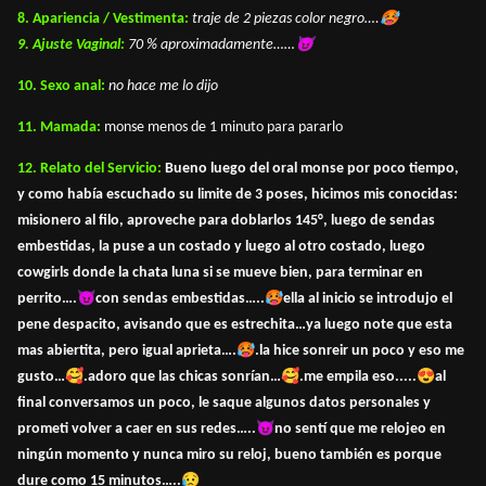
🥵
8. Apariencia / Vestimenta:
traje de 2 piezas color negro….
😈
9. Ajuste Vaginal:
70 % aproximadamente……
10. Sexo anal:
no hace me lo dijo
11. Mamada:
monse menos de 1 minuto para pararlo
12. Relato del Servicio:
Bueno luego del oral monse por poco tiempo,
y como había escuchado su limite de 3 poses, hicimos mis conocidas:
misionero al filo, aproveche para doblarlos 145°, luego de sendas
embestidas, la puse a un costado y luego al otro costado, luego
cowgirls donde la chata luna si se mueve bien, para terminar en
😈
🥵
perrito….
con sendas embestidas…..
ella al inicio se introdujo el
pene despacito, avisando que es estrechita…ya luego note que esta
🥵
mas abiertita, pero igual aprieta….
.la hice sonreir un poco y eso me
🥰
🥰
😍
gusto…
.adoro que las chicas sonrían…
.me empila eso.....
al
final conversamos un poco, le saque algunos datos personales y
😈
prometi volver a caer en sus redes…..
no sentí que me relojeo en
ningún momento y nunca miro su reloj, bueno también es porque
😥
dure como 15 minutos…..