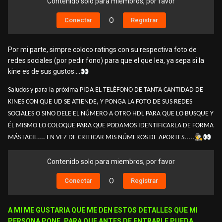
Contenido solo para miembros, por favor
Conectar
O
Registrar
Por mi parte, simpre coloco ratings con su respectiva foto de
redes sociales (por pedir fono) para que el que lea, ya sepa si la
kine es de sus gustos....
👀
Saludos y para la próxima PIDA EL TELÉFONO DE TANTA CANTIDAD DE
KINES CON QUE UD SE ATIENDE, Y PONGA LA FOTO DE SUS REDES
SOCIALES O SINO DELE EL NÚMERO A OTRO HDL PARA QUE LO BUSQUE Y
ÉL MISMO LO COLOQUE PARA QUE PODAMOS IDENTIFICARLA DE FORMA
🕵️‍♂️
👀
MÁS FACIL.... EN VEZ DE CRITICAR MIS NÚMEROS DE APORTES.....
Contenido solo para miembros, por favor
Conectar
O
Registrar
A MI ME GUSTARIA QUE ME DEN ESTOS DETALLES QUE MI
PERSONA PONE, PARA QUE ANTES DE ENTRARLE PUEDA