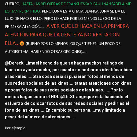
CUERPO,
HASTA LAS RELOJERAS DE FRANSHESKA Y PAULINA/ISABELA ME
LO HAN PERMITIDO,
PERO LUNA ESTA CHATA BLANCA LUNA SE DA EL
LUJO DE HACER ELLO, PERO LO HACE POR LO MENOS LUEGO DE LA
A VER QUE LO HAGA EN LA PRIMERA
PRIMERA ATENCIÓN……
ATENCIÓN PARA QUE LA GENTE YA NO REPITA CON
ELLA…
😡
.(BUENO POR LO MENOS LOS QUE TIENEN UN POCO DE
AUTOESTIMA, HABIENDO OTRAS OPCIONES)…..
@Dereck-Lima
el hecho de que se haga muchos ratings de
kines no ayuda mucho, por cuanto no podemos identificar bien
a las kines.....otra cosa sería si pusieran fotos al menos de
sus redes sociales de las kines.....tantas atenciones con kines
y pocas fotos de sus redes sociales de las kines......Por lo
menos hagan como el HDL
@Dr.Strange
que está haciendo el
esfuerzo de colocar fotos de sus redes sociales y pedirles el
fono de las kines.....En cambio su persona....muy limitado a
pesar del número de atenciones...
Por ejemplo: