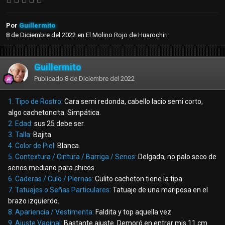
Por
Guillermito
8 de Diciembre del 2022
en
El Molino Rojo de Huarochiri
Guillermito
Publicado
8 de Diciembre del 2022
1. Tipo de Rostro:
Cara semi redonda, cabello lacio semi corto,
algo cachetoncita. Simpática.
2. Edad:
sus 25 debe ser.
3. Talla:
Bajita.
4. Color de Piel:
Blanca.
5. Contextura / Cintura / Barriga / Senos:
Delgada, no palo seco de
senos mediano para chicos.
6. Caderas / Culo / Piernas:
Culito cacheton tiene la tipa.
7. Tatuajes o Señas Particulares:
Tatuaje de una mariposa en el
brazo izquierdo.
8. Apariencia / Vestimenta:
Faldita y top aquella vez
9. Ajuste Vaginal:
Bastante ajuste. Demoró en entrar mis 11 cm.