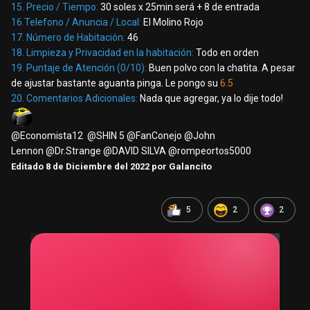
15. Precio / Tiempo:
30 soles x 25min será + 8 de entrada
16.Telefono / Anuncia / Local:
El Molino Rojo
17. Número de Habitación:
46
18. Limpieza y Privacidad en la habitación:
Todo en orden
19. Puntaje de Atención (0/10):
Buen polvo con la chatita. A pesar
de ajustar bastante aguanta pinga. Le pongo su
6.5
20. Comentarios Adicionales:
Nada que agregar, ya lo dije todo!
@Economista12
@SHIN 5
@FanConejo
@John
Lennon
@Dr.Strange
@DAVID SILVA
@rompeortos5000
Editado
8 de Diciembre del 2022
por Galancito
5
2
2