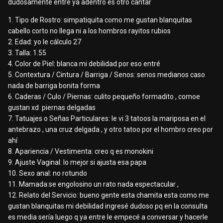
dudosamente entre ya adentro es otro cantar
1. Tipo de Rostro: simpatiquita como me gustan blanquitas
cabello corto no llega ni a los hombros rayitos rubios
2. Edad: yo le cálculo 27
3. Talla: 1.55
4. Color de Piel: blanca mi debilidad por eso entré
5. Contextura / Cintura / Barriga / Senos: senos medianos caso
nada de barriga bonita forma
6. Caderas / Culo / Piernas: culito pequeño formadito , comoe
gustan xd piernas delgadas
7. Tatuajes o Señas Particulares: le vi 3 tatoos la mariposa en el
antebrazo , una cruz delgada , y otro tatoo por el hombro creo por
ahí
8. Apariencia / Vestimenta: creo q es monokini
9. Ajuste Vaginal: lo mejor si ajusta esa papa
10. Sexo anal: no rotundo
11. Mamada:se engolosino un rato nada espectacular ,
12. Relato del Servicio: bueno gente esta chamita esta como me
gustan blanquitas mi debilidad ingresé dudoso pq en la consulta
es media sería luego q ya entre le empecé a conversar y hacerle