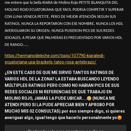
me entere que la bella KIARA de Molino Rojo PETITE BLANQUITA DEL
MOLINO ROJO ECUATORIANA QUE FACIL PODRIA COMPETIR Y SUPERAR
CON LUNA VENECA PETITE, PERO DE MEJOR ATENCIÓN SEGUN SUS
RATINGS, NUNCA LA REPORTARON CON ESE NOMBRE, NUNCA LOS HDL
AVERIGUARON SU ORIGEN, NUNCA PUSIERON PICS DE SUS REDES
SOCIALES, A PESAR QUE PALMERAS ES FRECUENTADO POR VARIOS HDL
DE RANGO.....
https://hermanodeleche.com/topic/107790-kiaraleidi-
ecuatoriana-usa-brackets-tatoo-rosa-antebrazo/
¿EN ESTE CASO DE QUE ME SIRVIÓ TANTOS RATINGS DE
VARIOS HDL DE LA ZONA? LA ESTABA BUSCANDO LEYENDO
MÚLTIPLES RATINGS PERO COMO NO HABIAN PICS DE SUS
REDES SOCIALES NI REFERENCIAS DE QUE TRABAJO EN
MOLINO ROJO, JAMÁS LA PUDE UBICAR....
😥
(NUNCA ME
ATENDI PERO SI LA PUDE APRECIAR BIEN Y APROBO POR
MUCHO MIS 02 CONSULTAS).por eso siempre digo, si quieres
averiguar algo, igual tengo que hacerlo personalmente yo
😡