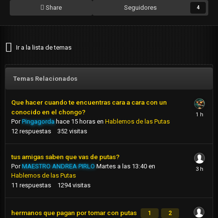
Share
Seguidores
4
Ir a la lista de temas
Temas Relacionados
Que hacer cuando te encuentras cara a cara con un
conocido en el chongo?
Por
Pingagorda
hace 15 horas
en
Hablemos de las Putas
12
respuestas
352
visitas
tus amigas saben que vas de putas?
Por
MAESTRO ANDREA PIRLO
Martes a las 13:40
en
Hablemos de las Putas
11
respuestas
1294
visitas
hermanos que pagan por tomar con putas
1
2