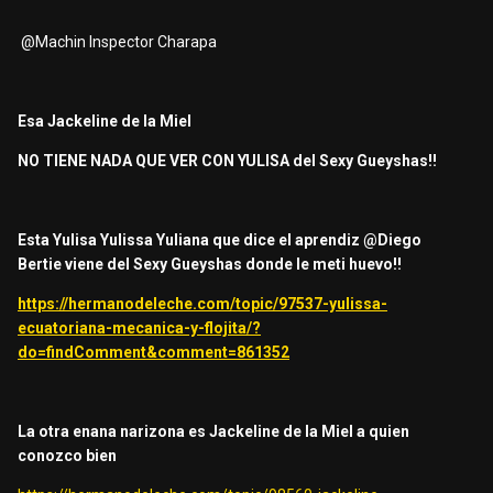
@Machin Inspector Charapa
Esa Jackeline de la Miel
NO TIENE NADA QUE VER CON YULISA del Sexy Gueyshas!!
Esta Yulisa Yulissa Yuliana que dice el aprendiz
@Diego
Bertie
viene del Sexy Gueyshas donde le meti huevo!!
https://hermanodeleche.com/topic/97537-yulissa-
ecuatoriana-mecanica-y-flojita/?
do=findComment&comment=861352
La otra enana narizona es Jackeline de la Miel a quien
conozco bien