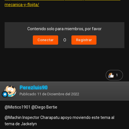
mecanica-y-flojita/
Contenido solo para miembros, por favor
Conectar
O
Registrar
1
Perezluis90
Publicado
11 de Diciembre del 2022
@Mistico1901
@Diego Bertie
@Machin Inspector Charapa
tu apoyo moviendo este tema al
tema de Jackelyn