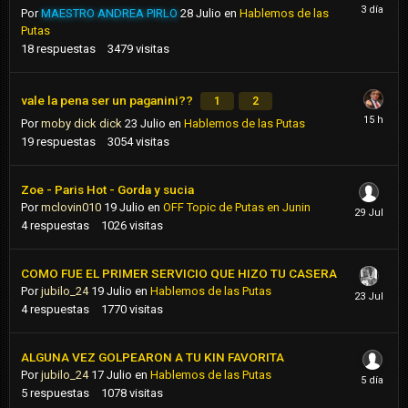
Por
MAESTRO ANDREA PIRLO
28 Julio
en
Hablemos de las
Putas
18
respuestas
3479
visitas
vale la pena ser un paganini??
1
2
Por
moby dick dick
23 Julio
en
Hablemos de las Putas
19
respuestas
3054
visitas
Zoe - Paris Hot - Gorda y sucia
Por
mclovin010
19 Julio
en
OFF Topic de Putas en Junin
4
respuestas
1026
visitas
COMO FUE EL PRIMER SERVICIO QUE HIZO TU CASERA
Por
jubilo_24
19 Julio
en
Hablemos de las Putas
4
respuestas
1770
visitas
ALGUNA VEZ GOLPEARON A TU KIN FAVORITA
Por
jubilo_24
17 Julio
en
Hablemos de las Putas
5
respuestas
1078
visitas