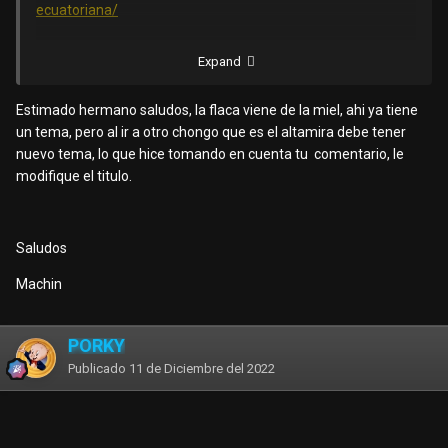
ecuatoriana/
Le están creando nuevo rating, sin saber que se trata de la
Expand
misma flaca.
Saludos
Estimado hermano saludos, la flaca viene de la miel, ahi ya tiene
un tema, pero al ir a otro chongo que es el altamira debe tener
nuevo tema, lo que hice tomando en cuenta tu comentario, le
modifique el titulo.
Saludos
Machin
PORKY
Publicado
11 de Diciembre del 2022