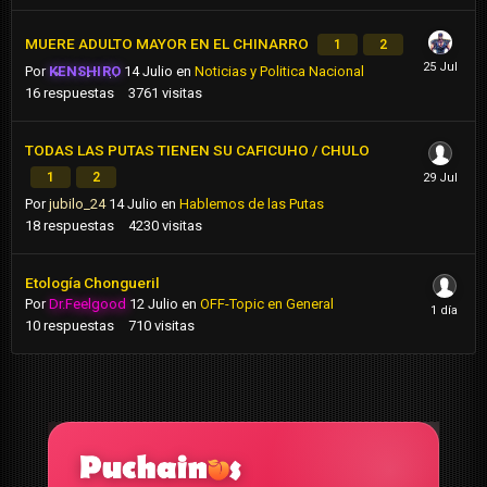
MUERE ADULTO MAYOR EN EL CHINARRO
1
2
Por
KENSHIRO
14 Julio
en
Noticias y Politica Nacional
16
respuestas
3761
visitas
TODAS LAS PUTAS TIENEN SU CAFICUHO / CHULO
1
2
Por
jubilo_24
14 Julio
en
Hablemos de las Putas
18
respuestas
4230
visitas
Etología Chongueril
Por
Dr.Feelgood
12 Julio
en
OFF-Topic en General
10
respuestas
710
visitas