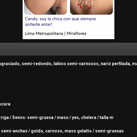
 agraciado, semi-redondo, labios semi-carnosos, nariz perfilada, m
oscura
rriga / Senos: semi-gruesa / maso / yes, chelera / talla m
s: semi-anchas / goldo, carnoso, maso gelatto / semi-gruesas