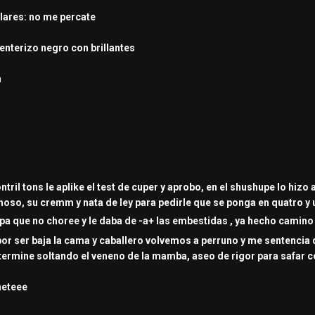
ulares: no me percate
 enterizo negro con brillantes
n
hontril tons le aplike el test de cuper y aprobo, en el shushupe lo hiz
enoso, su cremm y nata de ley para pedirle que se ponga en quatro y u
pa que no choree y le daba de -a+ las embestidas , ya hecho camino
por ser baja la cama y caballero volvemos a perruno y me sentencia 
termine soltando el veneno de la mamba, aseo de rigor para safar co
neteee