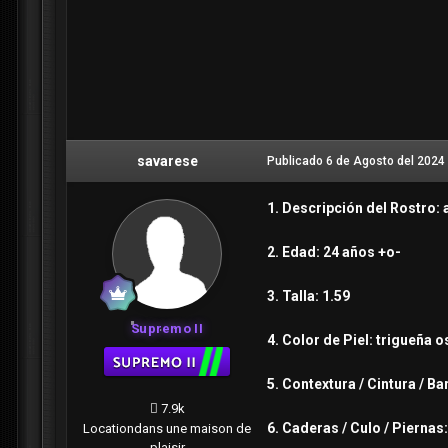
savarese
Publicado
6 de Agosto del 2024
1. Descripción del Rostro:
2. Edad: 24 años +o-
3. Talla: 1.59
Supremo II
4. Color de Piel: trigueña 
5. Contextura / Cintura / Ba
7.9k
6. Caderas / Culo / Pierna
Location
dans une maison de
plaisir