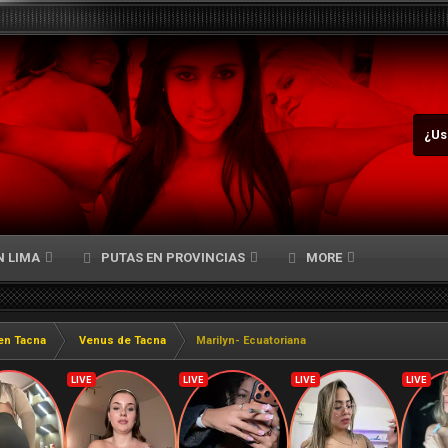
¿Us
N LIMA
PUTAS EN PROVINCIAS
MORE
en Tacna
Venus de Tacna
Marilyn- Ecuatoriana