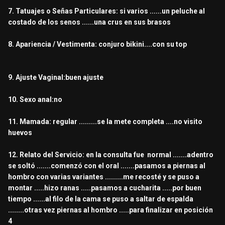
7. Tatuajes o Señas Particulares: si varios ......un peluche al
costado de los senos ......una crus en sus brasos
8. Apariencia / Vestimenta: conjuro bikini....con su top
9. Ajuste Vaginal:buen ajuste
10. Sexo anal:no
11. Mamada: regular .........se la mete completa ....no visito
huevos
12. Relato del Servicio: en la consulta fue normal .......adentro
se soltó .......comenzó con el oral .......pasamos a piernas al
hombro con varias variantes .........me recosté y se puso a
montar .....hizo ranas .....pasamos a cucharita .....por buen
tiempo ......al filo de la cama se puso a saltar de espalda
........otras vez piernas al hombro .....para finalizar en posición
4