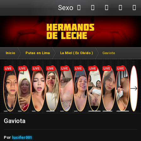
Sexo
Webcam
Inicio
Putas en Lima
La Miel ( Ex Olvido )
Gaviota
Gaviota
Por
lucifer001