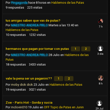
Por
Pingagorda
hace 8 horas
en
Hablemos de las Putas
9
respuestas
225
visitas
tus amigas saben que vas de putas?
Por
MAESTRO ANDREA PIRLO
Martes a las 13:40
en
Hablemos de las Putas
10
respuestas
1232
visitas
hermanos que pagan por tomar con putas
1
2
Por
MAESTRO ANDREA PIRLO
28 Julio
en
Hablemos de las
Putas
18
respuestas
3433
visitas
vale la pena ser un paganini??
1
2
Por
moby dick dick
23 Julio
en
Hablemos de las Putas
19
respuestas
3021
visitas
Zoe - Paris Hot - Gorda y sucia
Por
mclovin010
19 Julio
en
OFF Topic de Putas en Junin