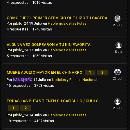
4
respuestas
1016
visitas
COMO FUE EL PRIMER SERVICIO QUE HIZO TU CASERA
Por
jubilo_24
19 Julio
en
Hablemos de las Putas
4
respuestas
1746
visitas
ALGUNA VEZ GOLPEARON A TU KIN FAVORITA
Por
jubilo_24
17 Julio
en
Hablemos de las Putas
5
respuestas
1060
visitas
MUERE ADULTO MAYOR EN EL CHINARRO
1
2
Por
KENSHIRO
14 Julio
en
Noticias y Politica Nacional
16
respuestas
3753
visitas
TODAS LAS PUTAS TIENEN SU CAFICUHO / CHULO
1
2
Por
jubilo_24
14 Julio
en
Hablemos de las Putas
18
respuestas
4197
visitas