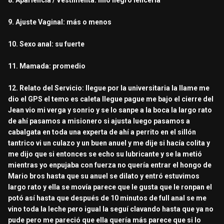
8. Apariencia / Vestimenta: hilo negro lencería
9. Ajuste Vaginal: más o menos
10. Sexo anal: su fuerte
11. Mamada: promedio
12. Relato del Servicio: llegue por la universitaria la llame me
dio el GPS el temo es caleta llegue pague me bajo el cierre del
Jean vio mi verga y sonrio y se lo sanpe a la boca la largo rato
de ahí pasamos a misionero si ajusta luego pasamos a
cabalgata en toda una experta de ahí a perrito en el sillón
tantrico vi un culazo y un buen anuel y me dije si hacía colita y
me dijo que si entonces se echo su lubricante y se la metió
mientras yo enpujaba con fuerza no quería entrar el hongo de
Mario bros hasta que su anuel se dilato y entró estuvimos
largo rato y ella se movía parece que le gusta que le ronpan el
potó así hasta que después de 10 minutos de full anal se me
vino toda la leche pero igual la seguí clavando hasta que ya no
pude pero me pareció que ella quería más parece que si lo