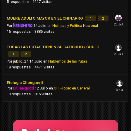
5
respuestas
1217
visitas
MUERE ADULTO MAYOR EN EL CHINARRO
1
2
Por
KENSHIRO
14 Julio
en
Noticias y Politica Nacional
16
respuestas
3886
visitas
TODAS LAS PUTAS TIENEN SU CAFICUHO / CHULO
1
2
Por
jubilo_24
14 Julio
en
Hablemos de las Putas
18
respuestas
4471
visitas
Etología Chongueril
Por
Dr.Feelgood
12 Julio
en
OFF-Topic en General
10
respuestas
815
visitas