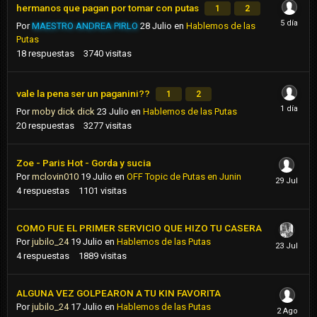
hermanos que pagan por tomar con putas
1
2
Por
MAESTRO ANDREA PIRLO
28 Julio
en
Hablemos de las
Putas
18
respuestas
3740
visitas
vale la pena ser un paganini??
1
2
Por
moby dick dick
23 Julio
en
Hablemos de las Putas
20
respuestas
3277
visitas
Zoe - Paris Hot - Gorda y sucia
Por
mclovin010
19 Julio
en
OFF Topic de Putas en Junin
4
respuestas
1101
visitas
COMO FUE EL PRIMER SERVICIO QUE HIZO TU CASERA
Por
jubilo_24
19 Julio
en
Hablemos de las Putas
4
respuestas
1889
visitas
ALGUNA VEZ GOLPEARON A TU KIN FAVORITA
Por
jubilo_24
17 Julio
en
Hablemos de las Putas