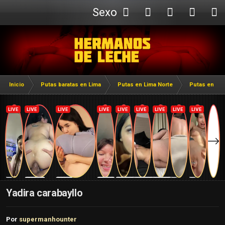
Sexo
Webcam
Inicio
Putas baratas en Lima
Putas en Lima Norte
Putas en Car
Yadira carabayllo
Por
supermanhounter