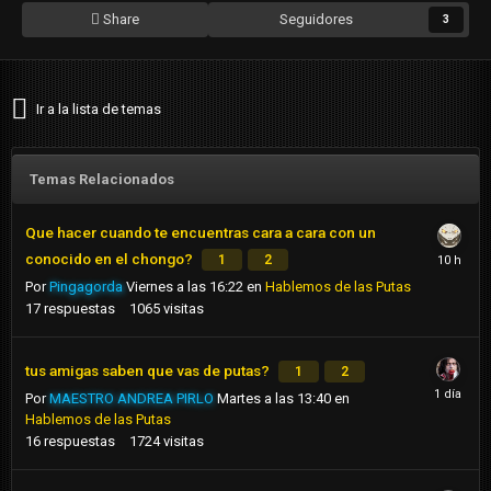
Share
Seguidores
3
Ir a la lista de temas
Temas Relacionados
Que hacer cuando te encuentras cara a cara con un
conocido en el chongo?
1
2
Por
Pingagorda
Viernes a las 16:22
en
Hablemos de las Putas
17
respuestas
1065
visitas
tus amigas saben que vas de putas?
1
2
Por
MAESTRO ANDREA PIRLO
Martes a las 13:40
en
Hablemos de las Putas
16
respuestas
1724
visitas