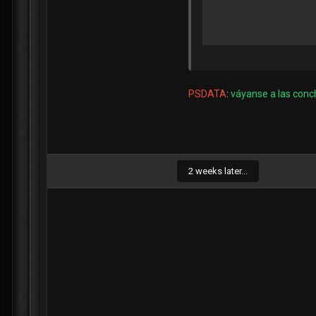
PSDATA
:
váyanse a las conch
2 weeks later...