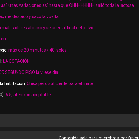
y así, unas variaciones así hasta que OHHHHHHHH salió toda la lactosa.
, me despido y saco la vuelta.
 malos olores al inicio y se aseó al final del polvo
mm
cio:
más de 20 minutos / 40 soles
l:
LA ESTACIÓN
F, SEGUNDO PISO la vi ese día
la habitación:
Chica pero suficiente para el mate.
0):
6.5, atención aceptable
:
-
Contenido solo para miembros, por favor