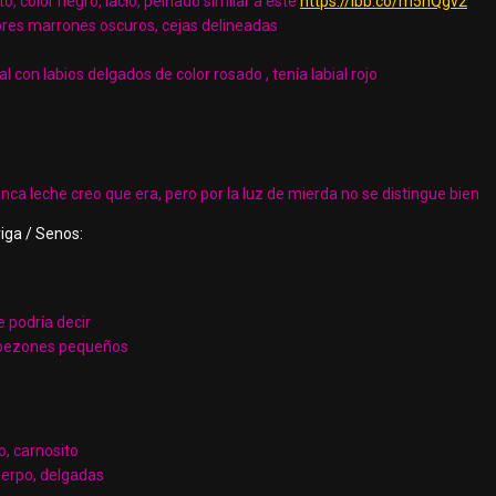
o, color negro, lacio, peinado similar a este
https://ibb.co/m5hQgv2
res marrones oscuros, cejas delineadas
con labios delgados de color rosado , tenía labial rojo
blanca leche creo que era, pero por la luz de mierda no se distingue bien
riga / Senos:
e podría decir
 pezones pequeños
o, carnosito
uerpo, delgadas