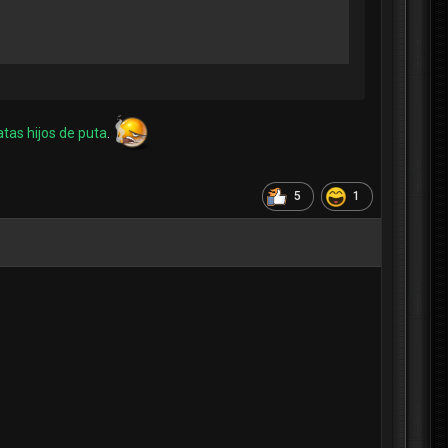
atas hijos de puta
.
5
1