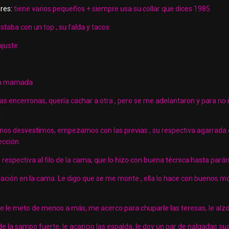
res:
tiene varios pequeños + siempre usa su collar que dices 1985
staba con un top , su falda y tacos
ajuste
na mamada
ras encerronas, quería cachar a otra , pero se me adelantaron y para no 
.
 nos desvestimos, empezamos con las previas , su respectiva agarrada
ección.
pectiva al filo de la cama, que lo hizo con buena técnica hasta pará
ón en la cama. Le digo que se me monte , ella lo hace con buenos movi
se le meto de menos a más, me acerco para chuparle las teresas, le alzo
de la sampo fuerte, le acaricio las espalda, le doy un par de nalgadas 