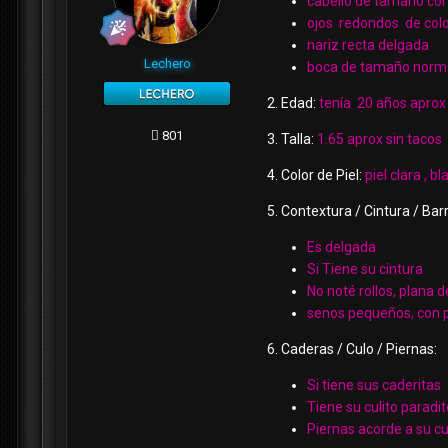
cabello de tamaño cort
ojos redondos de colo
nariz recta delgada
Lechero
boca de tamaño normal 
2. Edad:
tenía 20 años aprox
801
3. Talla:
1.65 aprox sin tacos
4. Color de Piel:
piel clara , 
5. Contextura / Cintura / Bar
Es delgada
Si Tiene su cintura
No noté rollos, plana d
senos pequeños, con
6. Caderas / Culo / Piernas:
Si tiene sus caderitas
Tiene su culito paradit
Piernas acorde a su c