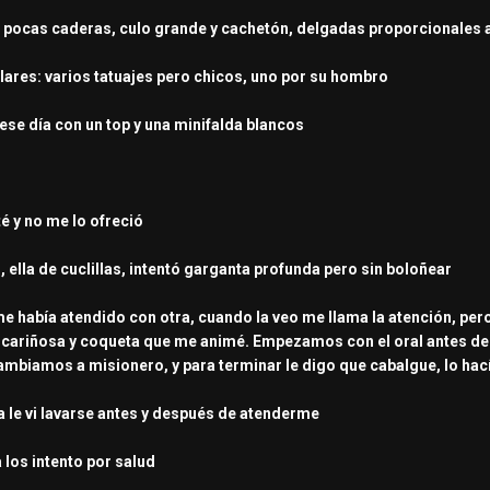
s: pocas caderas, culo grande y cachetón, delgadas proporcionales 
ulares: varios tatuajes pero chicos, uno por su hombro
 ese día con un top y una minifalda blancos
té y no me lo ofreció
ella de cuclillas, intentó garganta profunda pero sin boloñear
 me había atendido con otra, cuando la veo me llama la atención, pero
cariñosa y coqueta que me animé. Empezamos con el oral antes des
mbiamos a misionero, y para terminar le digo que cabalgue, lo hac
a le vi lavarse antes y después de atenderme
 los intento por salud