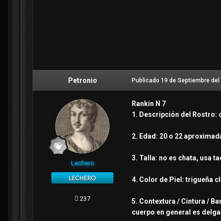
Petronio
Publicado
19 de Septiembre del
Rankin N 7
1. Descripción del Rostro:
2. Edad: 20 o 22 aproxima
3. Talla: no es chata, usa 
Lechero
4. Color de Piel: trigueña c
237
5. Contextura / Cintura / B
cuerpo en general es delga