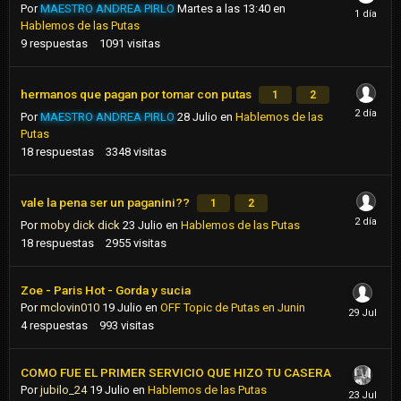
Por
MAESTRO ANDREA PIRLO
Martes a las 13:40
en
Hablemos de las Putas
9
respuestas
1091
visitas
hermanos que pagan por tomar con putas
1
2
Por
MAESTRO ANDREA PIRLO
28 Julio
en
Hablemos de las
Putas
18
respuestas
3348
visitas
vale la pena ser un paganini??
1
2
Por
moby dick dick
23 Julio
en
Hablemos de las Putas
18
respuestas
2955
visitas
Zoe - Paris Hot - Gorda y sucia
Por
mclovin010
19 Julio
en
OFF Topic de Putas en Junin
4
respuestas
993
visitas
COMO FUE EL PRIMER SERVICIO QUE HIZO TU CASERA
Por
jubilo_24
19 Julio
en
Hablemos de las Putas