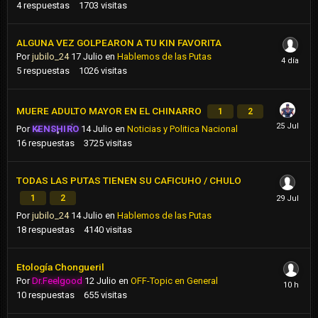
4
respuestas
1703
visitas
ALGUNA VEZ GOLPEARON A TU KIN FAVORITA
Por
jubilo_24
17 Julio
en
Hablemos de las Putas
5
respuestas
1026
visitas
MUERE ADULTO MAYOR EN EL CHINARRO
1
2
Por
KENSHIRO
14 Julio
en
Noticias y Politica Nacional
16
respuestas
3725
visitas
TODAS LAS PUTAS TIENEN SU CAFICUHO / CHULO
1
2
Por
jubilo_24
14 Julio
en
Hablemos de las Putas
18
respuestas
4140
visitas
Etología Chongueril
Por
Dr.Feelgood
12 Julio
en
OFF-Topic en General
10
respuestas
655
visitas