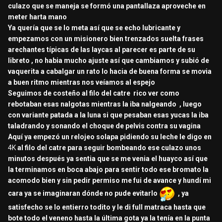
culazo que se maneja se formó una pantallaza aproveche en
meter harta mano
Ya quería que se lo meta así que se echo lubricante y
empezamos con un misionero bien trenzados suelta frases
arechantes típicas de las laycas al parecer es parte de su
libreto , no habia mucho ajuste así que cambiamos y subió de
vaquerita a cabalgar un rato lo hacia de buena forma se movia
a buen ritmo mientras nos veíamos al espejo
Seguimos de costeño al filo del catre rico ver como
rebotaban esas nalgotas mientras la iba nalgeando , luego
con variante patada a la luna si que pesaban esas yucas la iba
taladrando y sonando el choque de pelvis contra su vagina
Aquí ya empezó un relojeo solapa pidiendo su leche le digo en
4K
al filo del catre para seguir bombeando ese culazo unos
minutos después ya sentia que se me venia el huayco así que
la terminamos en boca abajo para sentir todo ese bromato la
acomodo bien y sin pedir permiso me fui de avance y hundí mi
cara ya se imaginaran dónde no pude evitarlo
, ya
satisfecho se lo entierro todito y le di full matraca hasta que
bote todo el veneno hasta la última gota ya la tenía en la punta