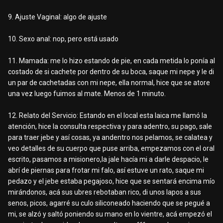
9. Ajuste Vaginal: algo de ajuste
10. Sexo anal: nop, pero está usado
11. Mamada: me lo hizo estando de pie, en cada metida lo ponía al
costado de si cachete por dentro de su boca, saque mi nepe y le di
un par de cachetadas con mi nepe, ella normal, hice que se atore
una vez luego fuimos al mate. Menos de 1 minuto.
12. Relato del Servicio: Estando en el local esta laica me llamó la
atención, hice la consulta respectiva y para adentro, su pago, sale
para traer jebe y así cosas, ya andentro nos pelamos, se calatea y
veo detalles de su cuerpo que puse arriba, empezamos con el oral
escrito, pasamos a misionero,la jale hacía mi a darle despacio, le
abrí de piernas para frotar mi falo, así estuve un rato, saque mi
pedazo y el jebe estaba pegajoso, hice que se sentará encima mío
mirándonos, acá sus ubres rebotaban rico, di unos lapos a sus
senos, picos, agarré su culo siliconeado haciendo que se pegué a
mi, se alzó y saltó poniendo su mano en lo vientre, acá empezó el