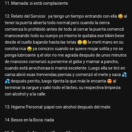
11. Mamada: si está complaciente
12. Relato del Servicio: ya tengo un tiempo entrando con ella
😀
al
tener la puerta abierta todo normal pero cuando la cierra
comienza lo prohibido antes de todo al cerrar la puerta comencé
manoceando todo su cuerpo yo mismo le quitaba ese bikini bese
desde el cuello bajando hasta las tetas
🤤
🤤
le metí mano en su
concha rica
🤑
ya conozco cuando se quiere mojar solita y no se
ponga lubricante q el olor no me agrada después de unos minutos
de manoceo comenzó a ponerme el gebe y mamar a pancho,
cuando está arrechonaa lo mamá excelente. Luego ella se tiró en
cama abrió esas tremendas piernas y comenzó el mete y saca
💦
💦
después perrito, luego tijerita la que más le encanta
😍
al
terminar la cargue y salió todo el lácteo, su respectiva limpieza
con alcohol y a la calle.
13. Higiene Personal:
papel con alcohol después del mate
14. Besos en la Boca: nada