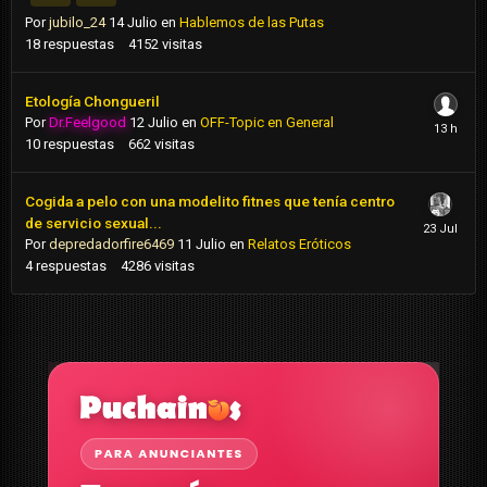
Por
jubilo_24
14 Julio
en
Hablemos de las Putas
18
respuestas
4152
visitas
Etología Chongueril
Por
Dr.Feelgood
12 Julio
en
OFF-Topic en General
10
respuestas
662
visitas
Cogida a pelo con una modelito fitnes que tenía centro
de servicio sexual...
Por
depredadorfire6469
11 Julio
en
Relatos Eróticos
4
respuestas
4286
visitas