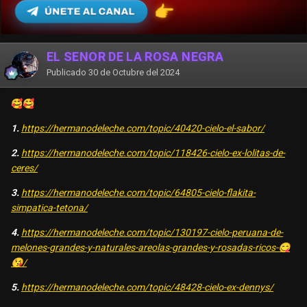
EL SEÑOR DE LA ROSA NEGRA
Publicado
30 de Octubre del 2024
🥰
🥰
1.
https://hermanodeleche.com/topic/40420-cielo-el-sabor/
2.
https://hermanodeleche.com/topic/118426-cielo-ex-lolitas-de-
ceres/
3.
https://hermanodeleche.com/topic/64805-cielo-flakita-
simpatica-tetona/
4.
https://hermanodeleche.com/topic/130197-cielo-peruana-de-
melones-grandes-y-naturales-areolas-grandes-y-rosadas-ricos-
😋
😘
/
5.
https://hermanodeleche.com/topic/48428-cielo-ex-dennys/