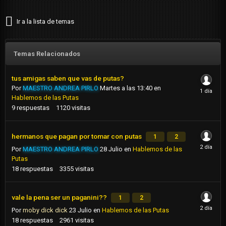
Ir a la lista de temas
Temas Relacionados
tus amigas saben que vas de putas?
Por
MAESTRO ANDREA PIRLO
Martes a las 13:40
en
Hablemos de las Putas
9
respuestas
1120
visitas
hermanos que pagan por tomar con putas
1
2
Por
MAESTRO ANDREA PIRLO
28 Julio
en
Hablemos de las
Putas
18
respuestas
3355
visitas
vale la pena ser un paganini??
1
2
Por
moby dick dick
23 Julio
en
Hablemos de las Putas
18
respuestas
2961
visitas