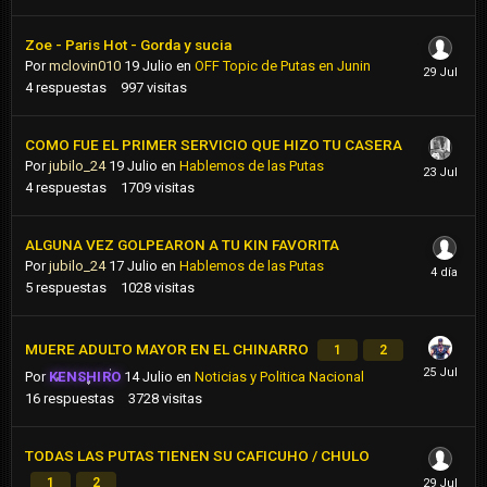
Zoe - Paris Hot - Gorda y sucia
Por
mclovin010
19 Julio
en
OFF Topic de Putas en Junin
4
respuestas
997
visitas
COMO FUE EL PRIMER SERVICIO QUE HIZO TU CASERA
Por
jubilo_24
19 Julio
en
Hablemos de las Putas
4
respuestas
1709
visitas
ALGUNA VEZ GOLPEARON A TU KIN FAVORITA
Por
jubilo_24
17 Julio
en
Hablemos de las Putas
5
respuestas
1028
visitas
MUERE ADULTO MAYOR EN EL CHINARRO
1
2
Por
KENSHIRO
14 Julio
en
Noticias y Politica Nacional
16
respuestas
3728
visitas
TODAS LAS PUTAS TIENEN SU CAFICUHO / CHULO
1
2