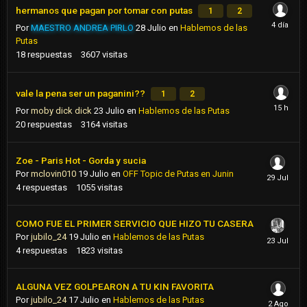
hermanos que pagan por tomar con putas
1
2
Por
MAESTRO ANDREA PIRLO
28 Julio
en
Hablemos de las
Putas
18
respuestas
3607
visitas
vale la pena ser un paganini??
1
2
Por
moby dick dick
23 Julio
en
Hablemos de las Putas
20
respuestas
3164
visitas
Zoe - Paris Hot - Gorda y sucia
Por
mclovin010
19 Julio
en
OFF Topic de Putas en Junin
4
respuestas
1055
visitas
COMO FUE EL PRIMER SERVICIO QUE HIZO TU CASERA
Por
jubilo_24
19 Julio
en
Hablemos de las Putas
4
respuestas
1823
visitas
ALGUNA VEZ GOLPEARON A TU KIN FAVORITA
Por
jubilo_24
17 Julio
en
Hablemos de las Putas