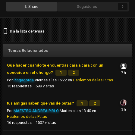
Share
Seguidores
0
Ir a la lista de temas
Temas Relacionados
Que hacer cuando te encuentras cara a cara con un
conocido en el chongo?
1
2
Por
Pingagorda
Viernes a las 16:22
en
Hablemos de las Putas
15
respuestas
699
visitas
tus amigas saben que vas de putas?
1
2
Por
MAESTRO ANDREA PIRLO
Martes a las 13:40
en
Hablemos de las Putas
16
respuestas
1507
visitas