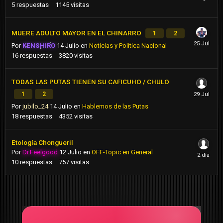
5
respuestas
1145
visitas
MUERE ADULTO MAYOR EN EL CHINARRO
1
2
Por
KENSHIRO
14 Julio
en
Noticias y Politica Nacional
16
respuestas
3820
visitas
TODAS LAS PUTAS TIENEN SU CAFICUHO / CHULO
1
2
Por
jubilo_24
14 Julio
en
Hablemos de las Putas
18
respuestas
4352
visitas
Etología Chongueril
Por
Dr.Feelgood
12 Julio
en
OFF-Topic en General
10
respuestas
757
visitas