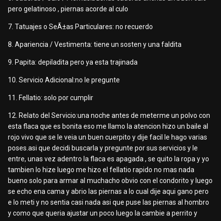
pero gelatinoso , piernas acorde al culo
7. Tatuajes o SeÃ±as Particulares: no recuerdo
8. Apariencia / Vestimenta: tiene un sosten y una faldita
9. Papita: depiladita pero ya esta trajinada
10. Servicio Adicional:no le pregunte
11. Fellatio: solo por cumplir
12. Relato del Servicio:una noche antes de meterme un polvo con
esta flaca que es bonita eso me llamo la atencion hizo un baile al
rojo vivo que se le veia un buen cuerpito y dije facil le hago varias
poses.asi que decidi buscarla y pregunte por sus servicios y le
entre, unas vez adentro la flaca es apagada , se quito la ropa y yo
tambien lo hize luego me hizo el fellatio rapido no mas nada
bueno solo para armar al muchacho obvio con el condorito y luego
se echo ena cama y abrio las piernas a lo cual dije aqui gano pero
e lo meti y no sentia casi nada asi que puse las piernas al hombro
y como que queria ajustar un poco luego la cambie a perrito y