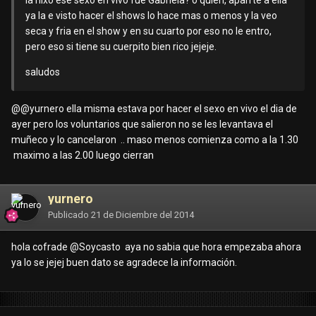
la hixo ese sexo en vivo fue Gabriela? o quien, aparrte a ella
ya la e visto hacer el shows lo hace mas o menos y la veo
seca y fria en el show y en su cuarto por eso no le entro,
pero eso si tiene su cuerpito bien rico jejeje.
saludos
@
@yurnero
ella misma estava por hacer el sexo en vivo el dia de
ayer pero los voluntarios que salieron no se les levantava el
muñeco y lo cancelaron .. maso menos comienza como a la 1.30
maximo a las 2.00 luego cierran
yurnero
Publicado
21 de Diciembre del 2014
hola cofrade @Soycasto aya no sabia que hora empezaba ahora
ya lo se jejej buen dato se agradece la información.