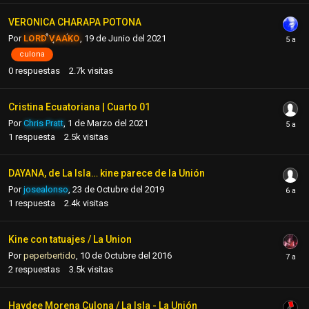
VERONICA CHARAPA POTONA
Por
LORD VAAKO
,
19 de Junio del 2021
culona
0
respuestas
2.7k
visitas
Cristina Ecuatoriana | Cuarto 01
Por
Chris Pratt
,
1 de Marzo del 2021
1
respuesta
2.5k
visitas
DAYANA, de La Isla… kine parece de la Unión
Por
josealonso
,
23 de Octubre del 2019
1
respuesta
2.4k
visitas
Kine con tatuajes / La Union
Por
peperbertido
,
10 de Octubre del 2016
2
respuestas
3.5k
visitas
Haydee Morena Culona / La Isla - La Unión