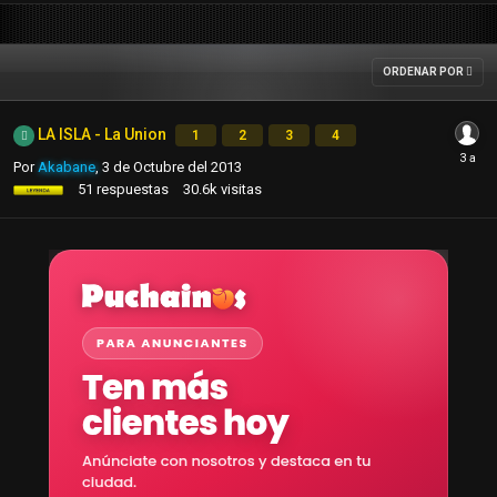
ORDENAR POR
LA ISLA - La Union
1
2
3
4
Por
Akabane
,
3 de Octubre del 2013
51
respuestas
30.6k
visitas