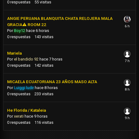
0
respuestas
55
visitas
ANGIE PERUANA BLANQUITA CHATA RELOJERA MALA
GRACIA​⚠️​ ROOM 22
Por
Boy12
hace 6 horas
0
respuestas
143
visitas
Mariela
Por
el bandido 92
hace 7 horas
0
respuestas
142
visitas
MICAELA ECUATORIANA 23 AÑOS MASO ALTA
Por
Luiggi ludir
hace 8 horas
0
respuestas
233
visitas
He Florida / Kataleia
Por
xerati
hace 9 horas
0
respuestas
116
visitas