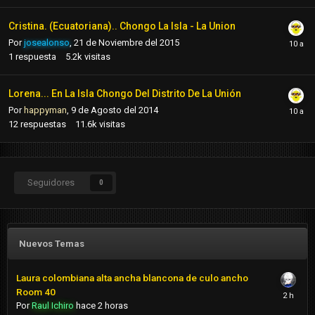
Cristina. (Ecuatoriana).. Chongo La Isla - La Union
Por
josealonso
,
21 de Noviembre del 2015
1
respuesta
5.2k
visitas
Lorena... En La Isla Chongo Del Distrito De La Unión
Por
happyman
,
9 de Agosto del 2014
12
respuestas
11.6k
visitas
Seguidores
0
Nuevos Temas
Laura colombiana alta ancha blancona de culo ancho
Room 40
Por
Raul Ichiro
hace 2 horas