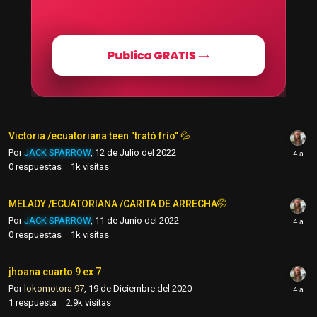
Victoria /ecuatoriana teen "trató frío" 💦
Por
JACK SPARROW
,
12 de Julio del 2022
0
respuestas
1k
visitas
MELADY /ECUATORIANA /CARITA DE ARRECHA🤭
Por
JACK SPARROW
,
11 de Junio del 2022
0
respuestas
1k
visitas
jhoana cuarto 9 ex 7
Por
lokomotora 97
,
19 de Diciembre del 2020
1
respuesta
2.9k
visitas