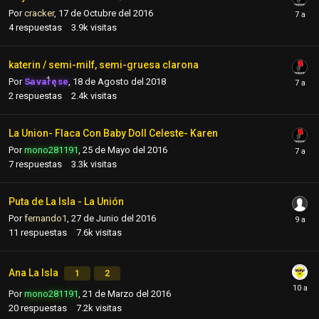
Por
cracker
,
17 de Octubre del 2016
4
respuestas
3.9k
visitas
katerin / semi-milf, semi-gruesa clarona
Por
Savarese
,
18 de Agosto del 2018
2
respuestas
2.4k
visitas
La Union- Flaca Con Baby Doll Celeste- Karen
Por
mono281191
,
25 de Mayo del 2016
7
respuestas
3.3k
visitas
Puta de La Isla - La Unión
Por
fernando1
,
27 de Junio del 2016
11
respuestas
7.6k
visitas
Ana La Isla
1
2
Por
mono281191
,
21 de Marzo del 2016
20
respuestas
7.2k
visitas