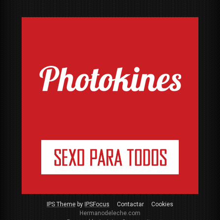
IPS Theme
by
IPSFocus
Contactar
Cookies
Hermanodeleche.com