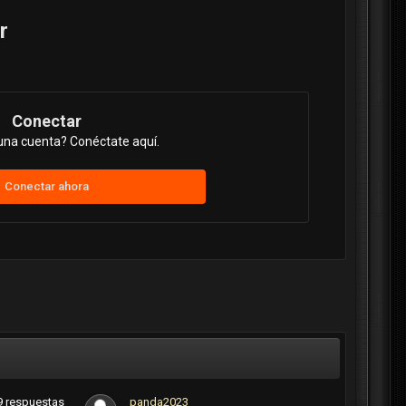
r
Conectar
una cuenta? Conéctate aquí.
Conectar ahora
9
respuestas
panda2023