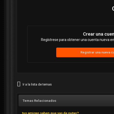
Crear una cue
Regístrese para obtener una cuenta nueva en 
Registrar una nueva c
Ir a la lista de temas
Temas Relacionados
tus amigas saben que vas de putas?