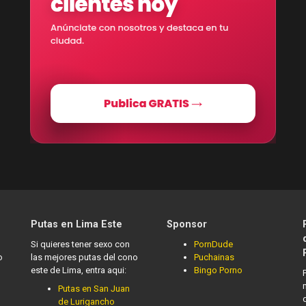
Putas en Lima Este
Sponsor
Si quieres tener sexo con
PornDude
o
las mejores putas del cono
Puchainas
este de Lima, entra aqui:
Bingo Porno
Putas en San Juan
de Lurigancho