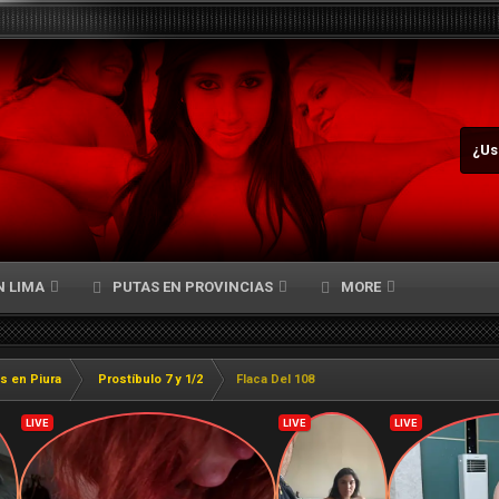
¿Us
N LIMA
PUTAS EN PROVINCIAS
MORE
s en Piura
Prostíbulo 7 y 1/2
Flaca Del 108