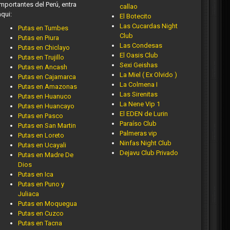
importantes del Perú, entra
callao
aqui:
El Botecito
Las Cucardas Night
Putas en Tumbes
Club
Putas en Piura
Las Condesas
Putas en Chiclayo
El Oasis Club
Putas en Trujillo
Sexi Geishas
Putas en Ancash
La Miel ( Ex Olvido )
Putas en Cajamarca
La Colmena I
Putas en Amazonas
Las Sirenitas
Putas en Huanuco
La Nene Vip 1
Putas en Huancayo
El EDEN de Lurin
Putas en Pasco
Paraíso Club
Putas en San Martin
Palmeras vip
Putas en Loreto
Ninfas Night Club
Putas en Ucayali
Dejavu Club Privado
Putas en Madre De
Dios
Putas en Ica
Putas en Puno y
Juliaca
Putas en Moquegua
Putas en Cuzco
Putas en Tacna