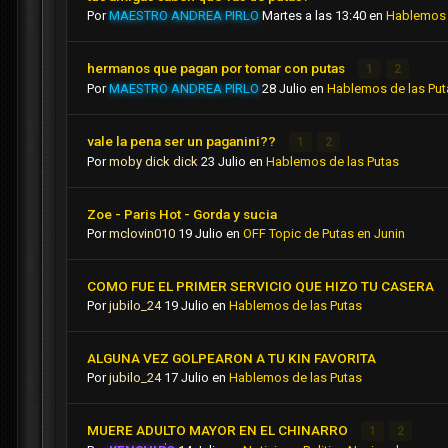
Por
MAESTRO ANDREA PIRLO
Martes a las 13:40
en
Hablemos 
hermanos que pagan por tomar con putas
1
2
Por
MAESTRO ANDREA PIRLO
28 Julio
en
Hablemos de las Put
vale la pena ser un paganini??
1
2
Por
moby dick dick
23 Julio
en
Hablemos de las Putas
Zoe - Paris Hot - Gorda y sucia
Por
mclovin010
19 Julio
en
OFF Topic de Putas en Junin
COMO FUE EL PRIMER SERVICIO QUE HIZO TU CASERA
Por
jubilo_24
19 Julio
en
Hablemos de las Putas
ALGUNA VEZ GOLPEARON A TU KIN FAVORITA
Por
jubilo_24
17 Julio
en
Hablemos de las Putas
MUERE ADULTO MAYOR EN EL CHINARRO
1
2