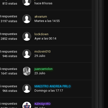
hace 8 horas
813
visitas
8
respuestas
akvarium
Martes a las 14:55
3197
visitas
8
respuestas
lockdown
Ayer a las 00:14
2852
visitas
4
respuestas
mclovin010
29 Julio
946
visitas
4
respuestas
juancarriolon
23 Julio
1641
visitas
5
respuestas
MAESTRO ANDREA PIRLO
Domingo a las 17:17
966
visitas
6
respuestas
KENSHIRO