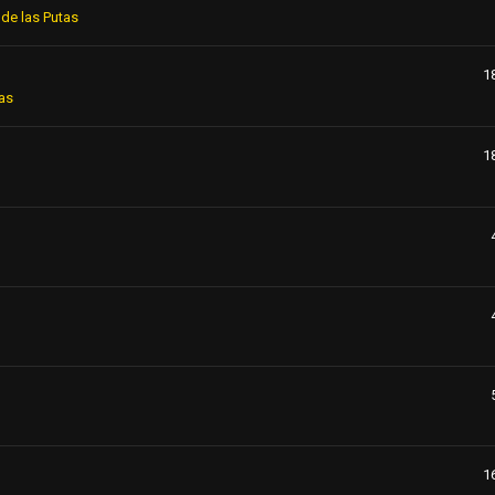
de las Putas
1
as
1
1