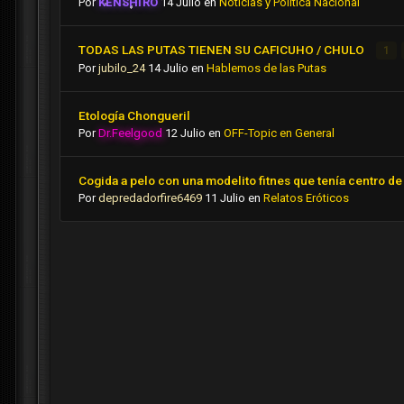
Por
KENSHIRO
14 Julio
en
Noticias y Politica Nacional
TODAS LAS PUTAS TIENEN SU CAFICUHO / CHULO
1
Por
jubilo_24
14 Julio
en
Hablemos de las Putas
Etología Chongueril
Por
Dr.Feelgood
12 Julio
en
OFF-Topic en General
Cogida a pelo con una modelito fitnes que tenía centro de 
Por
depredadorfire6469
11 Julio
en
Relatos Eróticos