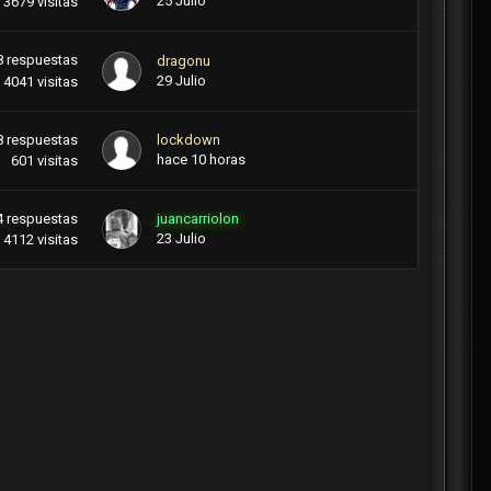
25 Julio
3679
visitas
8
respuestas
dragonu
29 Julio
4041
visitas
8
respuestas
lockdown
hace 10 horas
601
visitas
4
respuestas
juancarriolon
23 Julio
4112
visitas