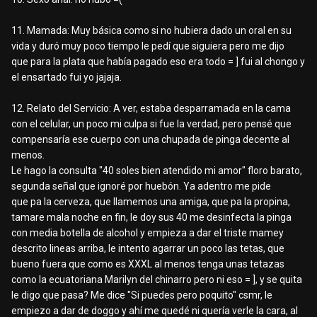
11. Mamada: Muy básica como si no hubiera dado un oral en su
vida y duró muy poco tiempo le pedí que siguiera pero me dijo
que para la plata que había pagado eso era todo = ] fui al chongo y
el ensartado fui yo jajaja.
12. Relato del Servicio: A ver, estaba desparramada en la cama
con el celular, un poco mi culpa si fue la verdad, pero pensé que
compensaría ese cuerpo con una chupada de pinga decente al
menos.
Le hago la consulta "40 soles bien atendido mi amor" floro barato,
segunda señal que ignoré por huebón. Ya adentro me pide
que pa la cerveza, que llamemos una amiga, que pa la propina,
tamare mala noche en fin, le doy sus 40 me desinfecta la pinga
con media botella de alcohol y empieza a dar el triste mamey
descrito lineas arriba, le intento agarrar un poco las tetas, que
bueno fuera que como es XXXL al menos tenga unas tetazas
como la ecuatoriana Marilyn del chinarro pero ni eso = ], y se quita
le digo que pasa? Me dice "Si puedes pero poquito" csmr, le
empiezo a dar de doggo y ahí me quedé ni quería verle la cara, al