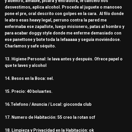
y adentro, amable, pícara y entradora, le cancelo nos
desvestimos, aplica alcohol. Procede al juguete o manoseo
pone el pre, oral descrito con golpes en la cara. Al filo donde
le abro esas heavy legal, perruno contra la pared me
enfermaba ese zapallote, luego misionero, patas al hombro y
para acabar doggy style donde me enferme demasiado con
ese panettone y bote toda la lefaaaaa y seguía moviéndose.
Charlamos y safe séquito.
13. Higiene Personal: le lava antes y después. Ofrece papel o
que te laves y alcohol
14. Besos en la Boca: nel.
15. Precio: 40 boluartes.
16.Telefono / Anuncia / Local: gioconda club
17. Numero de Habitación: 55 creo la rotan scf
18. Limpieza y Privacidad en la Habitación: ok