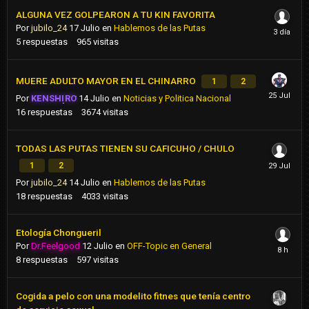
ALGUNA VEZ GOLPEARON A TU KIN FAVORITA
Por
jubilo_24
17 Julio
en
Hablemos de las Putas
5
respuestas
965
visitas
MUERE ADULTO MAYOR EN EL CHINARRO
1
2
Por
KENSHIRO
14 Julio
en
Noticias y Politica Nacional
16
respuestas
3674
visitas
TODAS LAS PUTAS TIENEN SU CAFICUHO / CHULO
1
2
Por
jubilo_24
14 Julio
en
Hablemos de las Putas
18
respuestas
4033
visitas
Etología Chongueril
Por
Dr.Feelgood
12 Julio
en
OFF-Topic en General
8
respuestas
597
visitas
Cogida a pelo con una modelito fitnes que tenía centro