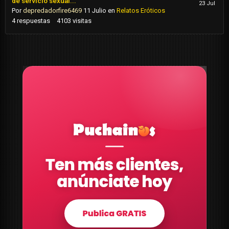
de servicio sexual...
Por
depredadorfire6469
11 Julio
en
Relatos Eróticos
4
respuestas
4103
visitas