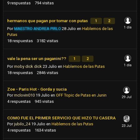
9
respuestas
794
visitas
hermanos que pagan por tomar con putas
1
2
Por
MAESTRO ANDREA PIRLO
28 Julio
en
Hablemos de las
Putas
18
respuestas
3182
visitas
vale la pena ser un paganini??
1
2
Por
moby dick dick
23 Julio
en
Hablemos de las Putas
18
respuestas
2846
visitas
Zoe - Paris Hot - Gorda y sucia
Por
mclovin010
19 Julio
en
OFF Topic de Putas en Junin
4
respuestas
945
visitas
COMO FUE EL PRIMER SERVICIO QUE HIZO TU CASERA
Por
jubilo_24
19 Julio
en
Hablemos de las Putas
4
respuestas
1634
visitas