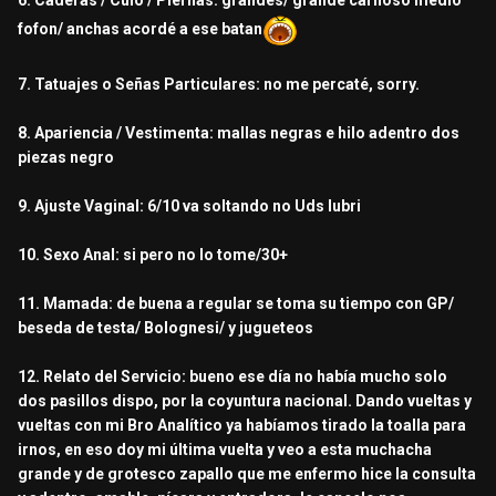
6. Caderas / Culo / Piernas: grandes/ grande carnoso medio
fofon/ anchas acordé a ese batan
7. Tatuajes o Señas Particulares: no me percaté, sorry.
8. Apariencia / Vestimenta: mallas negras e hilo adentro dos
piezas negro
9. Ajuste Vaginal: 6/10 va soltando no Uds lubri
10. Sexo Anal: si pero no lo tome/30+
11. Mamada: de buena a regular se toma su tiempo con GP/
beseda de testa/ Bolognesi/ y jugueteos
12. Relato del Servicio: bueno ese día no había mucho solo
dos pasillos dispo, por la coyuntura nacional. Dando vueltas y
vueltas con mi Bro Analítico ya habíamos tirado la toalla para
irnos, en eso doy mi última vuelta y veo a esta muchacha
grande y de grotesco zapallo que me enfermo hice la consulta