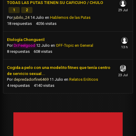
TODAS LAS PUTAS TIENEN SU CAFICUHO / CHULO
1
2
Por
jubilo_24
14 Julio
en
Hablemos de las Putas
18
respuestas
4056
visitas
Etología Chongueril
Por
Dr.Feelgood
12 Julio
en
OFF-Topic en General
8
respuestas
608
visitas
Cogida a pelo con una modelito fitnes que tenía centro
de servicio sexual...
Por
depredadorfire6469
11 Julio
en
Relatos Eróticos
4
respuestas
4140
visitas