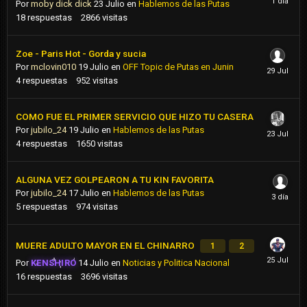
Por
moby dick dick
23 Julio
en
Hablemos de las Putas
18
respuestas
2866
visitas
Zoe - Paris Hot - Gorda y sucia
Por
mclovin010
19 Julio
en
OFF Topic de Putas en Junin
4
respuestas
952
visitas
COMO FUE EL PRIMER SERVICIO QUE HIZO TU CASERA
Por
jubilo_24
19 Julio
en
Hablemos de las Putas
4
respuestas
1650
visitas
ALGUNA VEZ GOLPEARON A TU KIN FAVORITA
Por
jubilo_24
17 Julio
en
Hablemos de las Putas
5
respuestas
974
visitas
MUERE ADULTO MAYOR EN EL CHINARRO
1
2
Por
KENSHIRO
14 Julio
en
Noticias y Politica Nacional
16
respuestas
3696
visitas