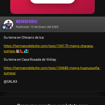
KENSHIRO
Publicado
15 de Enero del 2023
Su tema en Chinarro de Ica:
https://hermanodeleche.com/topic/104170-mayra-charapa-
sumisa-
🦥
👠
💦
/
Su tema en Casa Rosada de Vichay:
https://hermanodeleche.com/topic/104680-mayra-huanuqueña-
sumisa/
@GALAX