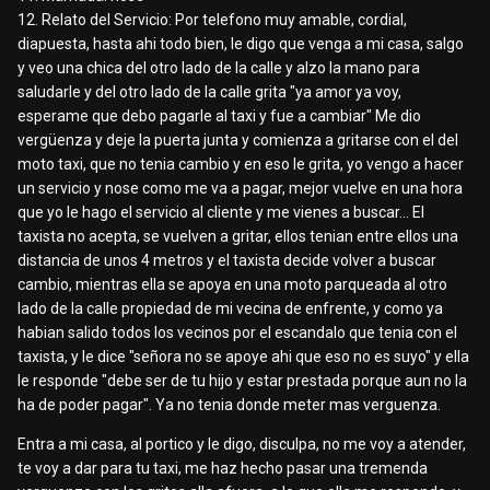
12. Relato del Servicio: Por telefono muy amable, cordial,
diapuesta, hasta ahi todo bien, le digo que venga a mi casa, salgo
y veo una chica del otro lado de la calle y alzo la mano para
saludarle y del otro lado de la calle grita "ya amor ya voy,
esperame que debo pagarle al taxi y fue a cambiar" Me dio
vergüenza y deje la puerta junta y comienza a gritarse con el del
moto taxi, que no tenia cambio y en eso le grita, yo vengo a hacer
un servicio y nose como me va a pagar, mejor vuelve en una hora
que yo le hago el servicio al cliente y me vienes a buscar... El
taxista no acepta, se vuelven a gritar, ellos tenian entre ellos una
distancia de unos 4 metros y el taxista decide volver a buscar
cambio, mientras ella se apoya en una moto parqueada al otro
lado de la calle propiedad de mi vecina de enfrente, y como ya
habian salido todos los vecinos por el escandalo que tenia con el
taxista, y le dice "señora no se apoye ahi que eso no es suyo" y ella
le responde "debe ser de tu hijo y estar prestada porque aun no la
ha de poder pagar". Ya no tenia donde meter mas verguenza.
Entra a mi casa, al portico y le digo, disculpa, no me voy a atender,
te voy a dar para tu taxi, me haz hecho pasar una tremenda