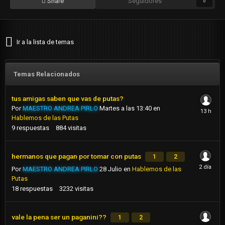
Share
Seguidores
0
Ir a la lista de temas
Temas Relacionados
tus amigas saben que vas de putas?
Por
MAESTRO ANDREA PIRLO
Martes a las 13:40
en
Hablemos de las Putas
9
respuestas
884
visitas
hermanos que pagan por tomar con putas
1
2
Por
MAESTRO ANDREA PIRLO
28 Julio
en
Hablemos de las
Putas
18
respuestas
3232
visitas
vale la pena ser un paganini??
1
2