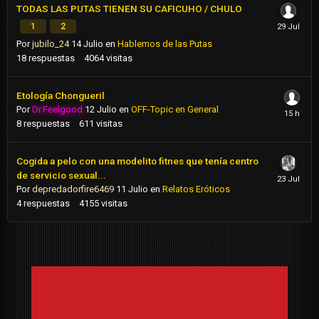
TODAS LAS PUTAS TIENEN SU CAFICUHO / CHULO
1
2
Por
jubilo_24
14 Julio
en
Hablemos de las Putas
18
respuestas
4064
visitas
Etología Chongueril
Por
Dr.Feelgood
12 Julio
en
OFF-Topic en General
8
respuestas
611
visitas
Cogida a pelo con una modelito fitnes que tenía centro
de servicio sexual...
Por
depredadorfire6469
11 Julio
en
Relatos Eróticos
4
respuestas
4155
visitas