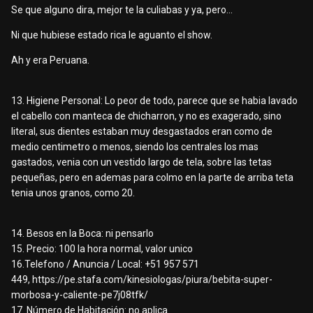
Se que alguno dira, mejor te la culiabas y ya, pero...
Ni que hubiese estado rica le aguanto el show.
Ah y era Peruana.
13. Higiene Personal: Lo peor de todo, parece que se habia lavado
el cabello con manteca de chicharron, y no es exagerado, sino
literal, sus dientes estaban muy desgastados eran como de
medio centimetro o menos, siendo los centrales los mas
gastados, venia con un vestido largo de tela, sobre las tetas
pequeñas, pero en ademas para colmo en la parte de arriba teta
tenia unos granos, como 20.
14. Besos en la Boca: ni pensarlo
15. Precio: 100 la hora normal, valor unico
16.Telefono / Anuncia / Local: +51 957 571
449,
https://pe.stafa.com/kinesiologas/piura/bebita-super-
morbosa-y-caliente-pe7j08tfk/
17. Número de Habitación: no aplica