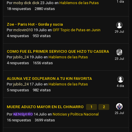
Por
moby dick dick
23 Julio
en
Hablemos de las Putas
18
respuestas
2880
visitas
Zoe - Paris Hot - Gorda y sucia
Por
mclovin010
19 Julio
en
OFF Topic de Putas en Junin
4
respuestas
953
visitas
COMO FUE EL PRIMER SERVICIO QUE HIZO TU CASERA
Por
jubilo_24
19 Julio
en
Hablemos de las Putas
4
respuestas
1656
visitas
ALGUNA VEZ GOLPEARON A TU KIN FAVORITA
Por
jubilo_24
17 Julio
en
Hablemos de las Putas
5
respuestas
982
visitas
MUERE ADULTO MAYOR EN EL CHINARRO
1
2
Por
KENSHIRO
14 Julio
en
Noticias y Politica Nacional
16
respuestas
3699
visitas