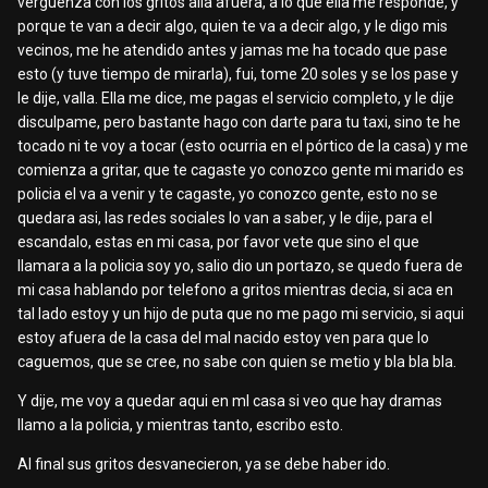
verguenza con los gritos alla afuera, a lo que ella me responde, y
porque te van a decir algo, quien te va a decir algo, y le digo mis
vecinos, me he atendido antes y jamas me ha tocado que pase
esto (y tuve tiempo de mirarla), fui, tome 20 soles y se los pase y
le dije, valla. Ella me dice, me pagas el servicio completo, y le dije
disculpame, pero bastante hago con darte para tu taxi, sino te he
tocado ni te voy a tocar (esto ocurria en el pórtico de la casa) y me
comienza a gritar, que te cagaste yo conozco gente mi marido es
policia el va a venir y te cagaste, yo conozco gente, esto no se
quedara asi, las redes sociales lo van a saber, y le dije, para el
escandalo, estas en mi casa, por favor vete que sino el que
llamara a la policia soy yo, salio dio un portazo, se quedo fuera de
mi casa hablando por telefono a gritos mientras decia, si aca en
tal lado estoy y un hijo de puta que no me pago mi servicio, si aqui
estoy afuera de la casa del mal nacido estoy ven para que lo
caguemos, que se cree, no sabe con quien se metio y bla bla bla.
Y dije, me voy a quedar aqui en ml casa si veo que hay dramas
llamo a la policia, y mientras tanto, escribo esto.
Al final sus gritos desvanecieron, ya se debe haber ido.