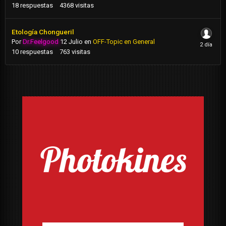
18
respuestas
4368
visitas
Etología Chongueril
Por
Dr.Feelgood
12 Julio
en
OFF-Topic en General
10
respuestas
763
visitas