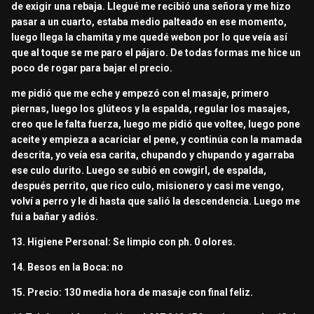
de exigir una rebaja. Llegué me recibió una señora y me hizo
pasar a un cuarto, estaba medio palteado en ese momento,
luego llega la chamita y me quedé webon por lo que veía así
que al toque se me paro el pájaro. De todas formas me hice un
poco de rogar para bajar el precio.
me pidió que me eche y empezó con el masaje, primero
piernas, luego los glúteos y la espalda, regular los masajes,
creo que le falta fuerza, luego me pidió que voltee, luego pone
aceite y empieza a acariciar el pene, y continúa con la mamada
descrita, yo veía esa carita, chupando y chupando y agarraba
ese culo durito. Luego se subió en cowgirl, de espalda,
después perrito, que rico culo, misionero y casi me vengo,
volví a perro y le di hasta que salió la descendencia. Luego me
fui a bañar y adiós.
13. Higiene Personal: Se limpio con ph. 0 olores.
14. Besos en la Boca: no
15. Precio: 130 media hora de masaje con final feliz.