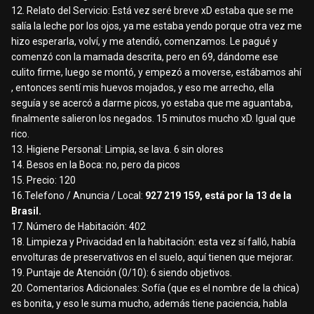
12. Relato del Servicio: Está vez seré breve xD estaba que se me
salía la leche por los ojos, ya me estaba yendo porque otra vez me
hizo esperarla, volví, y me atendió, comenzamos. Le pagué y
comenzó con la mamada descrita, pero en 69, dándome ese
culito firme, luego se montó, y empezó a moverse, estábamos ahí
, entonces sentí mis huevos mojados, y eso me arrecho, ella
seguía y se acercó a darme picos, yo estaba que me aguantaba,
finalmente salieron los negados. 15 minutos mucho xD. Igual que
rico.
13. Higiene Personal: Limpia, se lava. 6 sin olores
14. Besos en la Boca: no, pero da picos
15. Precio: 120
16.Telefono / Anuncia / Local:
927 219
159, está por la 13 de la
Brasil.
17. Número de Habitación: 402
18. Limpieza y Privacidad en la habitación: esta vez sí falló, había
envolturas de preservativos en el suelo, aquí tienen que mejorar.
19. Puntaje de Atención (0/10): 6 siendo objetivos.
20. Comentarios Adicionales: Sofía (que es el nombre de la chica)
es bonita, y eso le suma mucho, además tiene paciencia, habla