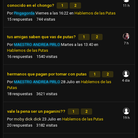
conocido en el chongo?
1
2
Por
Pingagorda
Viernes a las 16:22
en
Hablemos de las Putas
15
respuestas
744
visitas
tus amigas saben que vas de putas?
1
2
Por
MAESTRO ANDREA PIRLO
Martes a las 13:40
en
Hablemos de las Putas
16
respuestas
1540
visitas
hermanos que pagan por tomar con putas
1
2
Por
MAESTRO ANDREA PIRLO
28 Julio
en
Hablemos de las
Putas
18
respuestas
3621
visitas
vale la pena ser un paganini??
1
2
Por
moby dick dick
23 Julio
en
Hablemos de las Putas
20
respuestas
3182
visitas