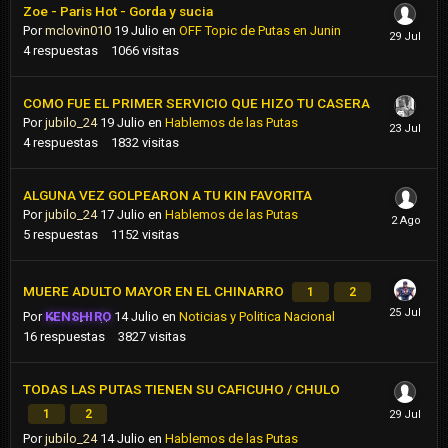
Zoe - Paris Hot - Gorda y sucia
Por
mclovin010
19 Julio
en
OFF Topic de Putas en Junin
4
respuestas
1066
visitas
COMO FUE EL PRIMER SERVICIO QUE HIZO TU CASERA
Por
jubilo_24
19 Julio
en
Hablemos de las Putas
4
respuestas
1832
visitas
ALGUNA VEZ GOLPEARON A TU KIN FAVORITA
Por
jubilo_24
17 Julio
en
Hablemos de las Putas
5
respuestas
1152
visitas
MUERE ADULTO MAYOR EN EL CHINARRO
1
2
Por
KENSHIRO
14 Julio
en
Noticias y Politica Nacional
16
respuestas
3827
visitas
TODAS LAS PUTAS TIENEN SU CAFICUHO / CHULO
1
2
Por
jubilo_24
14 Julio
en
Hablemos de las Putas