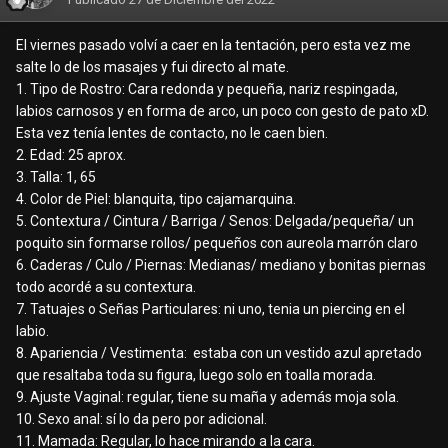
El viernes pasado volví a caer en la tentación, pero esta vez me
salte lo de los masajes y fui directo al mate.
1. Tipo de Rostro: Cara redonda y pequeña, nariz respingada,
labios carnosos y en forma de arco, un poco con gesto de pato xD.
Esta vez tenía lentes de contacto, no le caen bien.
2. Edad: 25 aprox.
3. Talla: 1, 65
4. Color de Piel: blanquita, tipo cajamarquina.
5. Contextura / Cintura / Barriga / Senos: Delgada/pequeña/ un
poquito sin formarse rollos/ pequeños con aureola marrón claro
6. Caderas / Culo / Piernas: Medianas/ mediano y bonitas piernas
todo acordé a su contextura.
7. Tatuajes o Señas Particulares: ni uno, tenia un piercing en el
labio.
8. Apariencia / Vestimenta: estaba con un vestido azul apretado
que resaltaba toda su figura, luego solo en toalla morada.
9. Ajuste Vaginal: regular, tiene su maña y además moja sola.
10. Sexo anal: sí lo da pero por adicional.
11. Mamada: Regular, lo hace mirando a la cara.