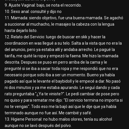
9. Ajuste Vaginal: bajo, se nota el recorrido.
10. Sexo anal: consulté y dijo no
11. Mamada: siendo objetivo, fue una buena mamada. Se agachó
a succionar al muchacho, le masajeo la cabeza con la lengua
hasta dejarlo listo.
12. Relato del Servicio: luego de buscar en skk y hacer la
coordinacion en was llegué a su telo. Salta a la vista que no era la
del anuncio, pero ya estaba allí y andaba arrecho. Le pagué la
tarifa, me quité la ropa y empezó la faena. Me hizo la mamada
descrita. Despues se puso en perro arriba de la cama y le
pregunté si se iba a sacar toda ropa y me respondió que no era
necesario porque solo iba a ser un momento. Bueno ya había
pagado así que le levante el baybidoll y le empecé a dar. No pasó
ni dos minutos y ya me estaba apurando. Le seguí dando y cada
rato preguntaba "¿Ya te viniste?". Le pedí cambiar de pose pero
no quiso y para rematar me dijo: "El servicio termina no importa si
no te vengas". Todo eso me la bajó así que le dije que ya había
terminado aunque no fue así. Me cambié y safé.
13. Higiene Personal: no hubo malos olores, tenía su alcohol
aunque no se lavó después del polvo.