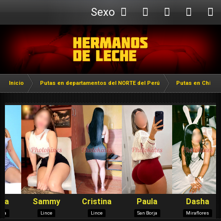
Sexo
Webcam
Inicio
Putas en departamentos del NORTE del Perú
Putas en Chicla