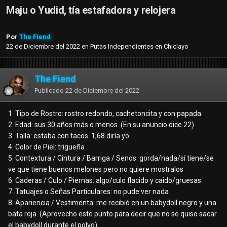
Maju o Yudid, tía estafadora y relojera
Por
The Fiend
22 de Diciembre del 2022
en
Putas Independientes en Chiclayo
The Fiend
Publicado
22 de Diciembre del 2022
1. Tipo de Rostro: rostro redondo, cachetoncita y con papada.
2. Edad: sus 30 años más o menos. (En su anuncio dice 22)
3. Talla: estaba con tacos. 1,68 diría yo.
4. Color de Piel: trigueña
5. Contextura / Cintura / Barriga / Senos: gorda/nada/sí tiene/se
ve que tiene buenos melones pero no quiere mostralos
6. Caderas / Culo / Piernas: algo/culo flacido y caido/gruesas
7. Tatuajes o Señas Particulares: no pude ver nada
8. Apariencia / Vestimenta: me recibió en un babydoll negro y una
bata roja. (Aprovecho este punto para decir que no se quiso sacar
el babydoll durante el polvo)