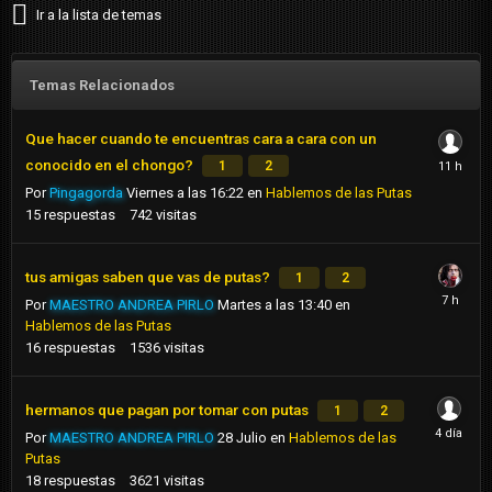
Ir a la lista de temas
Temas Relacionados
Que hacer cuando te encuentras cara a cara con un
conocido en el chongo?
1
2
Por
Pingagorda
Viernes a las 16:22
en
Hablemos de las Putas
15
respuestas
742
visitas
tus amigas saben que vas de putas?
1
2
Por
MAESTRO ANDREA PIRLO
Martes a las 13:40
en
Hablemos de las Putas
16
respuestas
1536
visitas
hermanos que pagan por tomar con putas
1
2
Por
MAESTRO ANDREA PIRLO
28 Julio
en
Hablemos de las
Putas
18
respuestas
3621
visitas