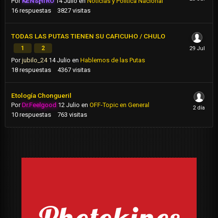
Por
KENSHIRO
14 Julio
en
Noticias y Politica Nacional
16
respuestas
3827
visitas
TODAS LAS PUTAS TIENEN SU CAFICUHO / CHULO
1
2
Por
jubilo_24
14 Julio
en
Hablemos de las Putas
18
respuestas
4367
visitas
Etología Chongueril
Por
Dr.Feelgood
12 Julio
en
OFF-Topic en General
10
respuestas
763
visitas