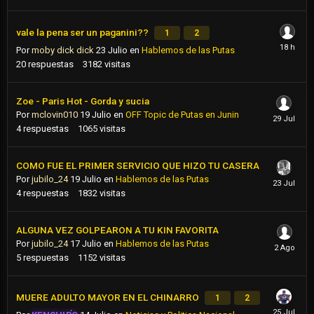
vale la pena ser un paganini??
1
2
Por
moby dick dick
23 Julio
en
Hablemos de las Putas
20
respuestas
3182
visitas
Zoe - Paris Hot - Gorda y sucia
Por
mclovin010
19 Julio
en
OFF Topic de Putas en Junin
4
respuestas
1065
visitas
COMO FUE EL PRIMER SERVICIO QUE HIZO TU CASERA
Por
jubilo_24
19 Julio
en
Hablemos de las Putas
4
respuestas
1832
visitas
ALGUNA VEZ GOLPEARON A TU KIN FAVORITA
Por
jubilo_24
17 Julio
en
Hablemos de las Putas
5
respuestas
1152
visitas
MUERE ADULTO MAYOR EN EL CHINARRO
1
2