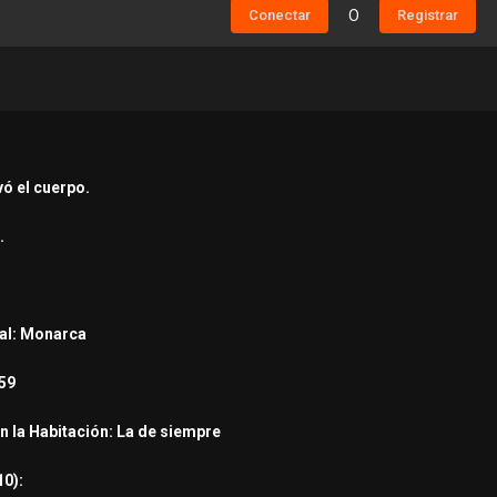
Conectar
O
Registrar
vó el cuerpo.
.
cal: Monarca
 59
n la Habitación: La de siempre
10):