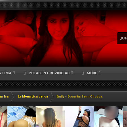
¿Us
N LIMA
PUTAS EN PROVINCIAS
MORE
en Ica
La Mona Lisa de Ica
Emily - Ecuacha Semi Chubby.