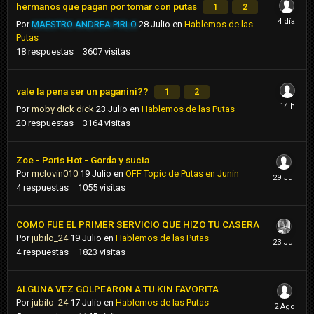
hermanos que pagan por tomar con putas
1
2
Por
MAESTRO ANDREA PIRLO
28 Julio
en
Hablemos de las
Putas
18
respuestas
3607
visitas
vale la pena ser un paganini??
1
2
Por
moby dick dick
23 Julio
en
Hablemos de las Putas
20
respuestas
3164
visitas
Zoe - Paris Hot - Gorda y sucia
Por
mclovin010
19 Julio
en
OFF Topic de Putas en Junin
4
respuestas
1055
visitas
COMO FUE EL PRIMER SERVICIO QUE HIZO TU CASERA
Por
jubilo_24
19 Julio
en
Hablemos de las Putas
4
respuestas
1823
visitas
ALGUNA VEZ GOLPEARON A TU KIN FAVORITA
Por
jubilo_24
17 Julio
en
Hablemos de las Putas