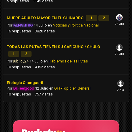
5
respuestas
1145
visitas
MUERE ADULTO MAYOR EN EL CHINARRO
1
2
Por
KENSHIRO
14 Julio
en
Noticias y Politica Nacional
16
respuestas
3820
visitas
TODAS LAS PUTAS TIENEN SU CAFICUHO / CHULO
1
2
Por
jubilo_24
14 Julio
en
Hablemos de las Putas
18
respuestas
4352
visitas
Etología Chongueril
Por
Dr.Feelgood
12 Julio
en
OFF-Topic en General
10
respuestas
757
visitas