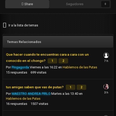
Share
Seguidores
0
Ir a la lista de temas
Temas Relacionados
Que hacer cuando te encuentras cara a cara con un
conocido en el chongo?
1
2
Por
Pingagorda
Viernes a las 16:22
en
Hablemos de las Putas
15
respuestas
699
visitas
tus amigas saben que vas de putas?
1
2
Por
MAESTRO ANDREA PIRLO
Martes a las 13:40
en
Hablemos de las Putas
16
respuestas
1507
visitas