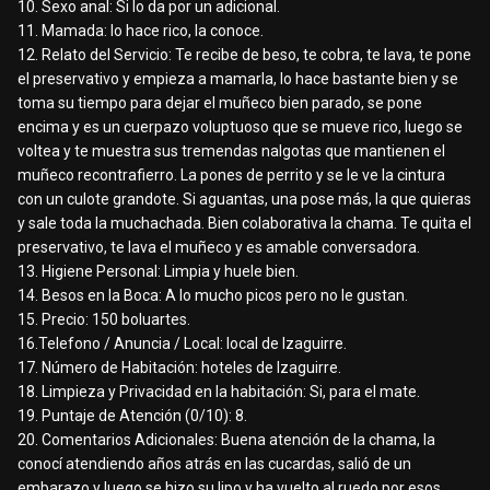
10. Sexo anal: Si lo da por un adicional.
11. Mamada: lo hace rico, la conoce.
12. Relato del Servicio: Te recibe de beso, te cobra, te lava, te pone
el preservativo y empieza a mamarla, lo hace bastante bien y se
toma su tiempo para dejar el muñeco bien parado, se pone
encima y es un cuerpazo voluptuoso que se mueve rico, luego se
voltea y te muestra sus tremendas nalgotas que mantienen el
muñeco recontrafierro. La pones de perrito y se le ve la cintura
con un culote grandote. Si aguantas, una pose más, la que quieras
y sale toda la muchachada. Bien colaborativa la chama. Te quita el
preservativo, te lava el muñeco y es amable conversadora.
13. Higiene Personal: Limpia y huele bien.
14. Besos en la Boca: A lo mucho picos pero no le gustan.
15. Precio: 150 boluartes.
16.Telefono / Anuncia / Local: local de Izaguirre.
17. Número de Habitación: hoteles de Izaguirre.
18. Limpieza y Privacidad en la habitación: Si, para el mate.
19. Puntaje de Atención (0/10): 8.
20. Comentarios Adicionales: Buena atención de la chama, la
conocí atendiendo años atrás en las cucardas, salió de un
embarazo y luego se hizo su lipo y ha vuelto al ruedo por esos