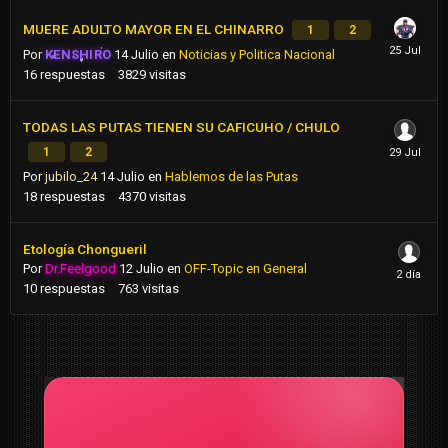
MUERE ADULTO MAYOR EN EL CHINARRO
1
2
Por
KENSHIRO
14 Julio
en
Noticias y Politica Nacional
16
respuestas
3829
visitas
TODAS LAS PUTAS TIENEN SU CAFICUHO / CHULO
1
2
Por
jubilo_24
14 Julio
en
Hablemos de las Putas
18
respuestas
4370
visitas
Etología Chongueril
Por
Dr.Feelgood
12 Julio
en
OFF-Topic en General
10
respuestas
763
visitas