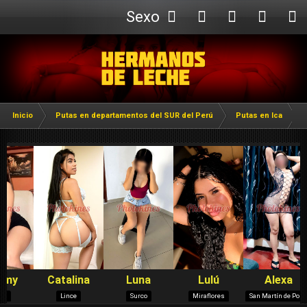
Sexo
Webcam
Inicio
Putas en departamentos del SUR del Perú
Putas en Ica