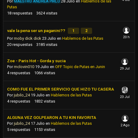
Por
MAESTRO ANDREA PIRLO
28 Julio
en
Hablemos de las
Putas
18
respuestas
3624
visitas
vale la pena ser un paganini??
1
2
Por
moby dick dick
23 Julio
en
Hablemos de las Putas
20
respuestas
3185
visitas
Zoe - Paris Hot - Gorda y sucia
Por
mclovin010
19 Julio
en
OFF Topic de Putas en Junin
4
respuestas
1066
visitas
COMO FUE EL PRIMER SERVICIO QUE HIZO TU CASERA
Por
jubilo_24
19 Julio
en
Hablemos de las Putas
4
respuestas
1832
visitas
ALGUNA VEZ GOLPEARON A TU KIN FAVORITA
Por
jubilo_24
17 Julio
en
Hablemos de las Putas
5
respuestas
1153
visitas