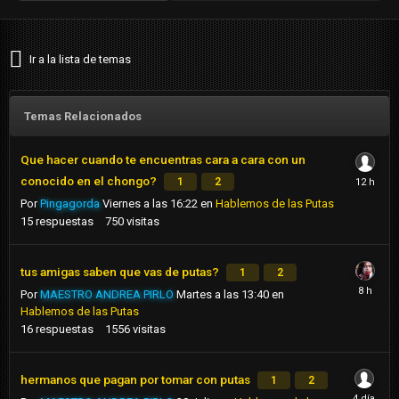
Ir a la lista de temas
Temas Relacionados
Que hacer cuando te encuentras cara a cara con un
conocido en el chongo?
1
2
Por
Pingagorda
Viernes a las 16:22
en
Hablemos de las Putas
15
respuestas
750
visitas
tus amigas saben que vas de putas?
1
2
Por
MAESTRO ANDREA PIRLO
Martes a las 13:40
en
Hablemos de las Putas
16
respuestas
1556
visitas
hermanos que pagan por tomar con putas
1
2