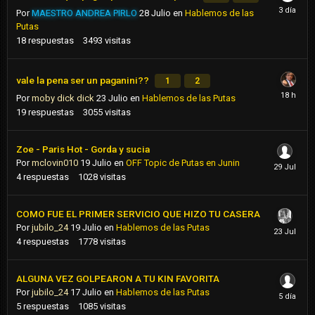
Por
MAESTRO ANDREA PIRLO
28 Julio
en
Hablemos de las
Putas
18
respuestas
3493
visitas
vale la pena ser un paganini??
1
2
Por
moby dick dick
23 Julio
en
Hablemos de las Putas
19
respuestas
3055
visitas
Zoe - Paris Hot - Gorda y sucia
Por
mclovin010
19 Julio
en
OFF Topic de Putas en Junin
4
respuestas
1028
visitas
COMO FUE EL PRIMER SERVICIO QUE HIZO TU CASERA
Por
jubilo_24
19 Julio
en
Hablemos de las Putas
4
respuestas
1778
visitas
ALGUNA VEZ GOLPEARON A TU KIN FAVORITA
Por
jubilo_24
17 Julio
en
Hablemos de las Putas
5
respuestas
1085
visitas