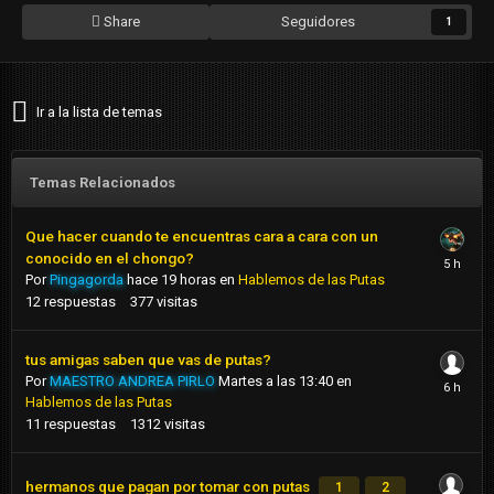
Share
Seguidores
1
Ir a la lista de temas
Temas Relacionados
Que hacer cuando te encuentras cara a cara con un
conocido en el chongo?
Por
Pingagorda
hace 19 horas
en
Hablemos de las Putas
12
respuestas
377
visitas
tus amigas saben que vas de putas?
Por
MAESTRO ANDREA PIRLO
Martes a las 13:40
en
Hablemos de las Putas
11
respuestas
1312
visitas
hermanos que pagan por tomar con putas
1
2