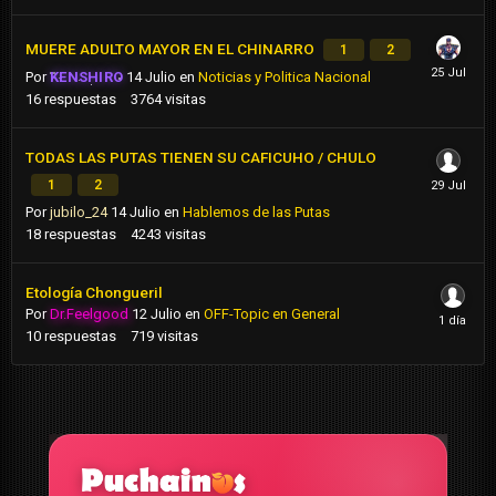
MUERE ADULTO MAYOR EN EL CHINARRO
1
2
Por
KENSHIRO
14 Julio
en
Noticias y Politica Nacional
16
respuestas
3764
visitas
TODAS LAS PUTAS TIENEN SU CAFICUHO / CHULO
1
2
Por
jubilo_24
14 Julio
en
Hablemos de las Putas
18
respuestas
4243
visitas
Etología Chongueril
Por
Dr.Feelgood
12 Julio
en
OFF-Topic en General
10
respuestas
719
visitas