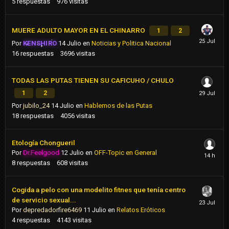
5
respuestas
976
visitas
MUERE ADULTO MAYOR EN EL CHINARRO
1
2
Por
KENSHIRO
14 Julio
en
Noticias y Politica Nacional
16
respuestas
3696
visitas
TODAS LAS PUTAS TIENEN SU CAFICUHO / CHULO
1
2
Por
jubilo_24
14 Julio
en
Hablemos de las Putas
18
respuestas
4056
visitas
Etología Chongueril
Por
Dr.Feelgood
12 Julio
en
OFF-Topic en General
8
respuestas
608
visitas
Cogida a pelo con una modelito fitnes que tenía centro
de servicio sexual...
Por
depredadorfire6469
11 Julio
en
Relatos Eróticos
4
respuestas
4143
visitas