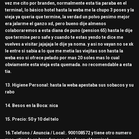
vez me cito por branden, normalmente esta tia paraba en el
terminal, lo básico hotel hasta la weba me la chupo 3 poses y la
vieja ya queria que termine, la verdad un polvo pesimo mejor
era jalarme el ganzo xd, pero bueno dije almenos
colaboraremos a esta diana de puno (pension 65) hasta le dije
que termine pero safe y cuando te estas yendo te dice me
vuelves a visitar jajajaja le dije ya noma. y asi no vayan no se xk
le entre si sabia a lo que me metia las viejitas son hasta la
weba eso si ofrece pelado por mas 20 soles mas lo cual
obviamente esta vieja esta quemada. no recomendable a esta
tia.
13. Higiene Personal: hasta la weba apestaba sus sobacos y su
rabo
14. Besos en la Boca: nica
15. Precio: 50 y 10 del telo
16.Telefono / Anuncia / Local:. 900108572 y tiene otro numero