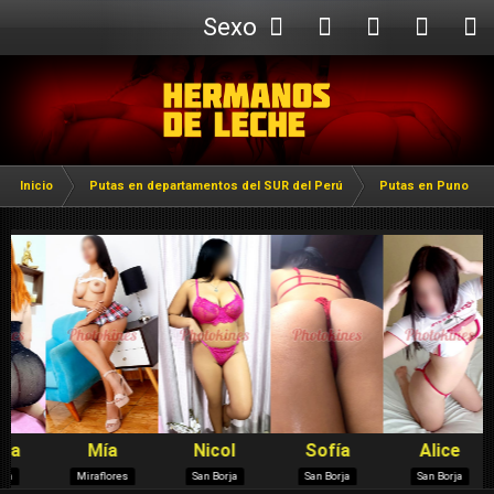
Sexo
Webcam
Inicio
Putas en departamentos del SUR del Perú
Putas en Puno