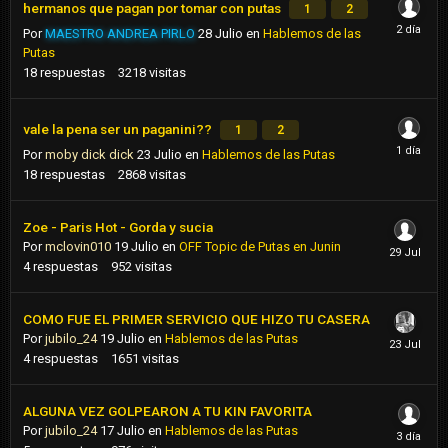
hermanos que pagan por tomar con putas
1
2
Por
MAESTRO ANDREA PIRLO
28 Julio
en
Hablemos de las
Putas
18
respuestas
3218
visitas
vale la pena ser un paganini??
1
2
Por
moby dick dick
23 Julio
en
Hablemos de las Putas
18
respuestas
2868
visitas
Zoe - Paris Hot - Gorda y sucia
Por
mclovin010
19 Julio
en
OFF Topic de Putas en Junin
4
respuestas
952
visitas
COMO FUE EL PRIMER SERVICIO QUE HIZO TU CASERA
Por
jubilo_24
19 Julio
en
Hablemos de las Putas
4
respuestas
1651
visitas
ALGUNA VEZ GOLPEARON A TU KIN FAVORITA
Por
jubilo_24
17 Julio
en
Hablemos de las Putas