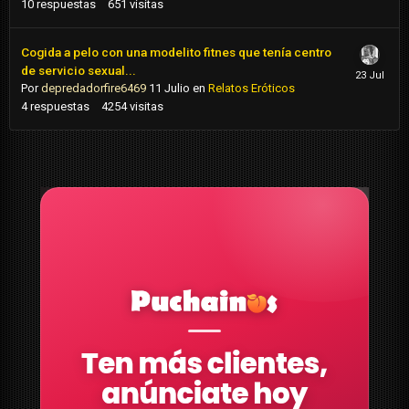
10
respuestas
651
visitas
Cogida a pelo con una modelito fitnes que tenía centro
de servicio sexual...
Por
depredadorfire6469
11 Julio
en
Relatos Eróticos
4
respuestas
4254
visitas