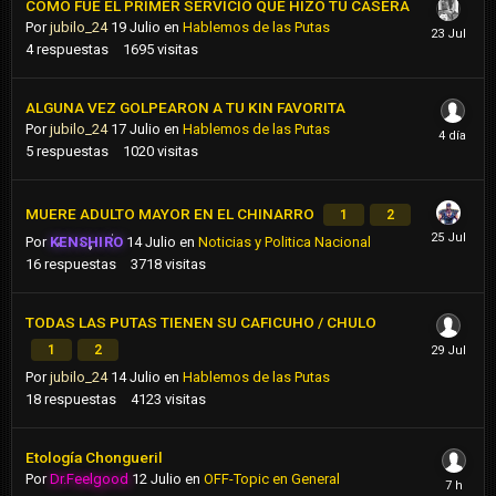
COMO FUE EL PRIMER SERVICIO QUE HIZO TU CASERA
Por
jubilo_24
19 Julio
en
Hablemos de las Putas
4
respuestas
1695
visitas
ALGUNA VEZ GOLPEARON A TU KIN FAVORITA
Por
jubilo_24
17 Julio
en
Hablemos de las Putas
5
respuestas
1020
visitas
MUERE ADULTO MAYOR EN EL CHINARRO
1
2
Por
KENSHIRO
14 Julio
en
Noticias y Politica Nacional
16
respuestas
3718
visitas
TODAS LAS PUTAS TIENEN SU CAFICUHO / CHULO
1
2
Por
jubilo_24
14 Julio
en
Hablemos de las Putas
18
respuestas
4123
visitas
Etología Chongueril
Por
Dr.Feelgood
12 Julio
en
OFF-Topic en General