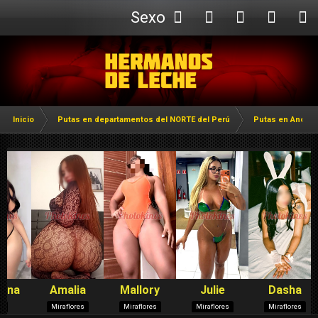
Sexo
Webcam
Inicio
Putas en departamentos del NORTE del Perú
Putas en Ancas