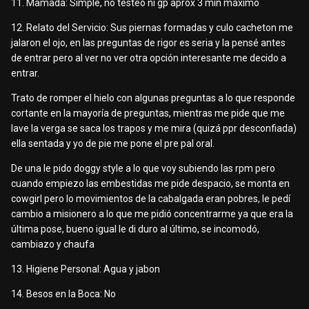
11. Mamada: Simple, no testeo ni gp aprox 3 min máximo
12. Relato del Servicio: Sus piernas formadas y culo cacheton me
jalaron el ojo, en las preguntas de rigor es seria y la pensé antes
de entrar pero al ver no ver otra opción interesante me decido a
entrar.
Trato de romper el hielo con algunas preguntas a lo que responde
cortante en la mayoría de preguntas, mientras me pide que me
lave la verga se saca los trapos y me mira (quizá ppr desconfiada)
ella sentada y yo de pie me pone el pre pal oral.
De una le pido doggy style a lo que voy subiendo las rpm pero
cuando empiezo las embestidas me pide despacio, se monta en
cowgirl pero lo movimientos de la cabalgada eran pobres, le pedí
cambio a misionero a lo que me pidió concentrarme ya que era la
última pose, bueno igual le di duro al último, se incomodó,
cambiazo y chaufa
13. Higiene Personal: Agua y jabon
14. Besos en la Boca: No