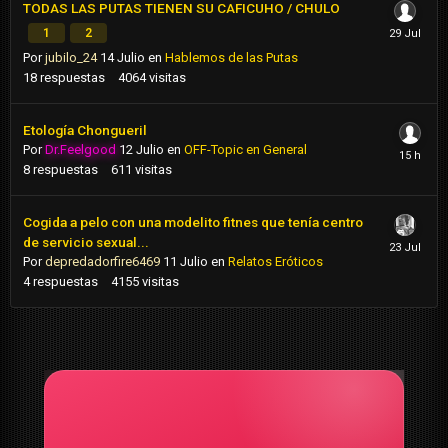
TODAS LAS PUTAS TIENEN SU CAFICUHO / CHULO
1
2
Por
jubilo_24
14 Julio
en
Hablemos de las Putas
18
respuestas
4064
visitas
Etología Chongueril
Por
Dr.Feelgood
12 Julio
en
OFF-Topic en General
8
respuestas
611
visitas
Cogida a pelo con una modelito fitnes que tenía centro
de servicio sexual...
Por
depredadorfire6469
11 Julio
en
Relatos Eróticos
4
respuestas
4155
visitas