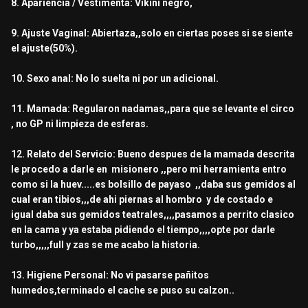
8. Apariencia / Vestimenta: Vikini negro,
9. Ajuste Vaginal: Abiertaza,,solo en ciertas poses si se siente
el ajuste(50%).
10. Sexo anal: No lo suelta ni por un adicional.
11. Mamada: Regularon nadamas,,para que se levante el circo
, no GP ni limpieza de esferas.
12. Relato del Servicio: Bueno despues de la mamada descrita
le procedo a darle en misionero ,,pero mi herramienta entro
como si la huev.....es bolsillo de payaso ,,daba sus gemidos al
cual eran tibios,,,de ahi piernas al hombro y de costado e
igual daba sus gemidos teatrales,,,,pasamos a perrito clasico
en la cama y ya estaba pidiendo el tiempo,,,,opte por darle
turbo,,,,,full y zas se me acabo la historia.
13. Higiene Personal: No vi pasarse pañitos
humedos,terminado el cache se puso su calzon..