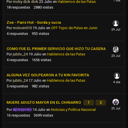
Por
moby dick dick
23 Julio
en
Hablemos de las Putas
18
respuestas
2880
visitas
Zoe - Paris Hot - Gorda y sucia
Por
mclovin010
19 Julio
en
OFF Topic de Putas en Junin
4
respuestas
953
visitas
COMO FUE EL PRIMER SERVICIO QUE HIZO TU CASERA
Por
jubilo_24
19 Julio
en
Hablemos de las Putas
4
respuestas
1656
visitas
ALGUNA VEZ GOLPEARON A TU KIN FAVORITA
Por
jubilo_24
17 Julio
en
Hablemos de las Putas
5
respuestas
982
visitas
MUERE ADULTO MAYOR EN EL CHINARRO
1
2
Por
KENSHIRO
14 Julio
en
Noticias y Politica Nacional
16
respuestas
3699
visitas