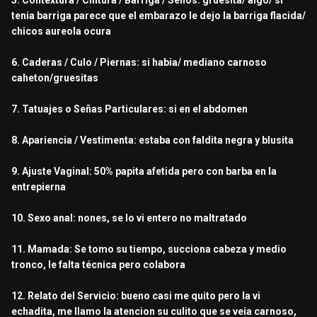
5. Contextura / Cintura / Barriga / Senos: gruesita/ algo/ si
tenia barriga parece que el embarazo le dejo la barriga flacida/
chicos aureola ocura
6. Caderas / Culo / Piernas: si habia/ mediano carnoso
caheton/gruesitas
7. Tatuajes o Señas Particulares: si en el abdomen
8. Apariencia / Vestimenta: estaba con faldita negra y blusita
9. Ajuste Vaginal: 50% papita afetida pero con barba en la
entrepierna
10. Sexo anal: nones, se lo vi entero no maltratado
11. Mamada: Se tomo su tiempo, succiona cabeza y medio
tronco, le falta técnica pero colabora
12. Relato del Servicio: bueno casi me quito pero la vi
echadita, me llamo la atencion su culito que se veia carnoso,