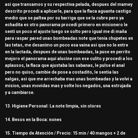
asi que transamos y su respectiva pelada, despues del mamey
descrito procedi a aplicarle, para que la flaca aguanta castigo
medio que se paltea por su barriga que se la cubre pero ya
echadita es otro panorama procedi primero en misionero le
senti un poco el ajuste luego se solto pero igual me di maña
para raspar pared unas bombeadas note que tenia chupetes en
las tetas, me desanimo un poco esa vaina asi que no le entre
en la lactada, despues de unas bombeadas, la puse en perrito
mejoro el panorama aqui alucine con ese culito y procedi a los
aplausos, la flaca que ajustaba las sabanas, le pulse el anal
pero no quiso, cambie de pose a costadito, le sentia las
nalgas, asi que me arrechaba mas unas bombeadas y la volvi a
mision, unas movidas mas y solte los negados, una estrujada
y a cambiarse.
13. Higiene Personal: La note limpia, sin olores
14. Besos en la Boca: nones
15. Tiempo de Atención / Precio: 15 min / 40 mangos + 2 de