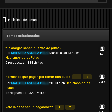
Ir a la lista de temas
Temas Relacionados
tus amigas saben que vas de putas?
Por
MAESTRO ANDREA PIRLO
Martes a las 13:40
en
Hablemos de las Putas
9
respuestas
884
visitas
hermanos que pagan por tomar con putas
1
2
Por
MAESTRO ANDREA PIRLO
28 Julio
en
Hablemos de las
Putas
18
respuestas
3232
visitas
vale la pena ser un paganini??
1
2