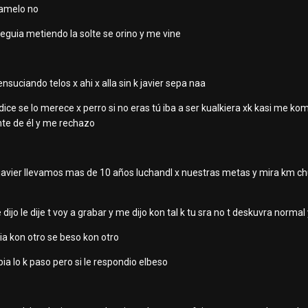
damelo no
seguia metiendo la solte se orino y me vine
suciando telos x ahi x alla sin k javier sepa naa
ce se lo merece x perro si no eras tú iba a ser kualkiera xk kasi me kom
nte de él y me rechazo
 javier llevamos mas de 10 años luchandl x nuestras metas y mira km chuc
jo le dije t voy a grabar y me dijo kon tal k tu sra no t deskuvra normal 
ia kon otro se beso kon otro
bia lo k paso pero si le respondio elbeso