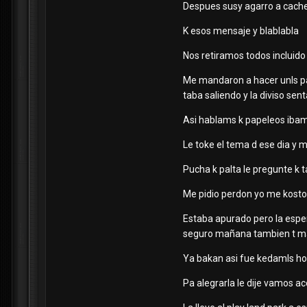
Despues susy agarro a cacheta
K esos mensaje y blablabla
Nos retiramos todos incluido j
Me mandaron a hacer unls pap
taba saliendo y la diviso se
Asi hablams k papeleos ibam
Le toke el tema d ese dia y m
Pucha k palta le pregunte k ta
Me pidio perdon yo me kosto 
Estaba apurado pero la esper
seguro mañana tambien t man
Ya bakan asi fue kedamls ho
Pa alegrarla le dije vamos