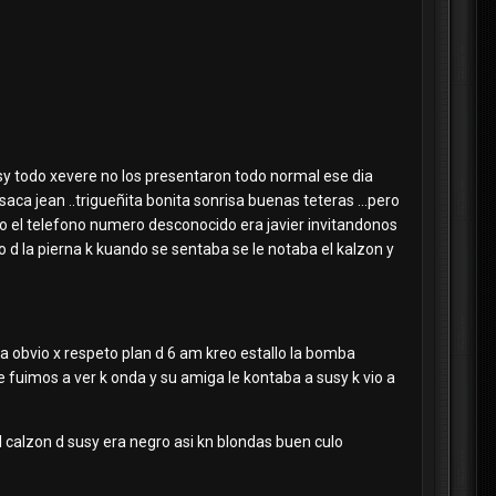
usy todo xevere no los presentaron todo normal ese dia
asaca jean ..trigueñita bonita sonrisa buenas teteras ...pero
ono el telefono numero desconocido era javier invitandonos
o d la pierna k kuando se sentaba se le notaba el kalzon y
da obvio x respeto plan d 6 am kreo estallo la bomba
 fuimos a ver k onda y su amiga le kontaba a susy k vio a
l calzon d susy era negro asi kn blondas buen culo