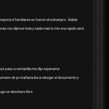
 mayoria d familiares se fueron al extranjero ..blabla
nas nos dijimos hola y nada mas lo mio era rapido asi k
sta k paso a ventanilla me dijo esperame
su numeeo xk yo mañana iba a rekoger el documwnto y
ugo se deschavo lloro