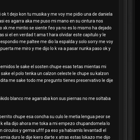
i ok t dejo kon tu musika y me voy me pidio una de daniela
e asi es agarra aka me puso mi mano en su cintura nos
do xk me mintio se siente feo ya no es lo mismo ha dejado
as si el en verdad t ama t hara olvidar este capitulo y le
e respondio me paltee me dio la espalda y solo sorry me voy
puerta me miro y me dijo lo k va a pasar nunka paso ok y
 gemidos le sake el sosten chupe esas tetas mientas mi
sake el polo tenka un calzon celeste le chupe su kalzon
dita me sake todo me pregunto tienes preservativo le dije
 likido blanco me agarraba kon sus piernas no me soltaba
perrito chupe esa concha su culo le metia lengua peor se
o k ella dijo ahora me toka a mi empezo chupandomela lo
circulos y gemia ufff pa eso ya habiamls levantadl el
a duro le dije kiero darte x atras estas lokazo me dijo