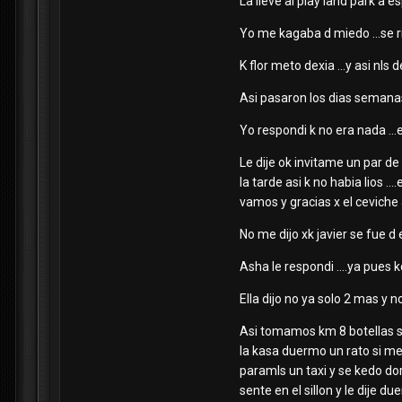
La lleve al play land park a
Yo me kagaba d miedo ...se r
K flor meto dexia ...y asi nl
Asi pasaron los dias semanas
Yo respondi k no era nada ...e
Le dije ok invitame un par d
la tarde asi k no habia lios .
vamos y gracias x el ceviche
No me dijo xk javier se fue d 
Asha le respondi ....ya pues 
Ella dijo no ya solo 2 mas y 
Asi tomamos km 8 botellas se
la kasa duermo un rato si me 
paramls un taxi y se kedo dorm
sente en el sillon y le dije 