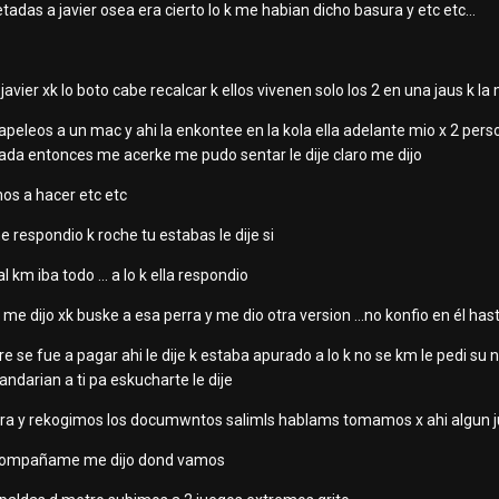
das a javier osea era cierto lo k me habian dicho basura y etc etc...
avier xk lo boto cabe recalcar k ellos vivenen solo los 2 en una jaus k la
eleos a un mac y ahi la enkontee en la kola ella adelante mio x 2 perso
ntada entonces me acerke me pudo sentar le dije claro me dijo
os a hacer etc etc
e respondio k roche tu estabas le dije si
l km iba todo ... a lo k ella respondio
me dijo xk buske a esa perra y me dio otra version ...no konfio en él ha
e se fue a pagar ahi le dije k estaba apurado a lo k no se km le pedi 
darian a ti pa eskucharte le dije
ra y rekogimos los documwntos salimls hablams tomamos x ahi algun j
 acompañame me dijo dond vamos