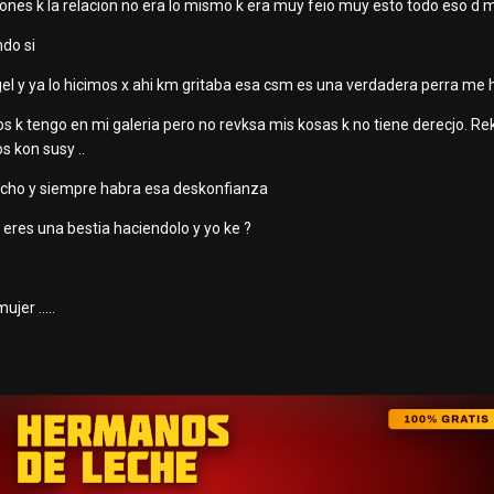
iones k la relacion no era lo mismo k era muy feio muy esto todo eso d
ndo si
el y ya lo hicimos x ahi km gritaba esa csm es una verdadera perra me 
eos k tengo en mi galeria pero no revksa mis kosas k no tiene derecjo. 
s kon susy ..
echo y siempre habra esa deskonfianza
 eres una bestia haciendolo y yo ke ?
jer .....