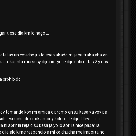
 x ese dia km lo hago ....
otellas un ceviche justo ese sabado mi jeba trabajaba en
as x kuenta mia susy dijo no ..yo le dije solo estas 2 y nos
ba prohibido
o toy tomando kon mi amiga d promo en su kasa ya voy pa
escuche dexir ok amor y kolgo ...le dije t llevo si si
 abrir la reja d su kasa ja yo lo abri la hice pasar la
 le dije alo k me respondio a mi ke chucha me importa no