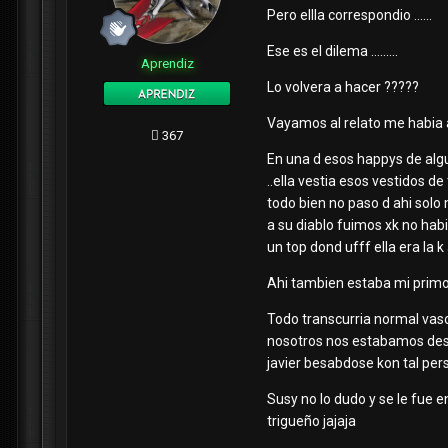
Pero ellla correspondio ......
Ese es el dilema .........
Aprendiz
Lo volvera a hacer ?????
Vayamos al relato me habia 
367
En una d esos happys de algu
..ella vestia esos vestidos de
todo bien no paso d ahi solo
a su diablo fuimos xk no habi
un top dond ufff ella era la 
Ahi tambien estaba mi primo 
Todo transcurria normal vaso
nosotros nos estabamos despi
javier besabdose kon tal pe
Susy no lo dudo y se le fue 
trigueño jajaja