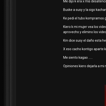
Me dijo k era x mis desatenc
Buske a susy y la sigo kacha
Ke pedi el tubo kompramos g
Kiero k mi mujer vea los vid
aprovecho y elimino los video
Km dice susy el daño esta h
X eso cacho kontigo aparte k
Me siento kagao ......
Opiniones kiero dejarla a mi mu