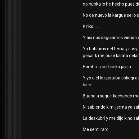
no nunka lo he hecho pues 
No de nuevo la kargue se lo 
K riko .....
Y asi nos seguiamos viendo en
Ya hablams del tema y susy di
pesar k me puse kalata dela
Hombres asi busko jajsja
Y yo a él le gustaba eskogi a
bien
Bueno a seguir kachando me di
Nl sabiendo k mi jerma ya sal
La deskubri y me dijo k no sa
Me senti raro