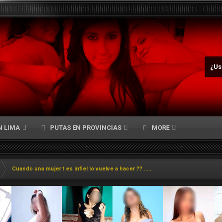
¿Us
N LIMA
PUTAS EN PROVINCIAS
MORE
Cuando una mujer t es infiel lo vuelve a hacer ??.......