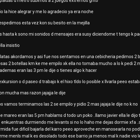
 espaldas d metro subimos a 2 juegos extremos grito
io la hice alegrar y me lo agradecio ya era noche
s despedimos esta vez kon su besito en la mejilla
 hasta k sono mi sonidos d mensajes era susy diciendome t tengo k pagar
lla insistio
e latas akordamos y asi fue nos sentamos en una cebicheria pedimos 2 b
...esas 2 botellas km ke me empilo xk ella no tomaba mucho a lo k pedi 2 m
 ademas eran las 3 pm le dije o tienes algo k hacer
exkursion o d paseo d trabajo k el hixo tldo lo posible x llvarla peeo esta
kon mucha mas razon jajajja le dije
nos vamos terminamos las 2 se empilo y pidio 2 mas jajaja le dije no k no
 mareo eran las 5 pm hablams d todo un poko ..llamo javier ella le dij
enkuentras durmiendo me levants si no lo haho me dejas dormie xfa ..solo 
ida fue dificil bajarla del karro peeo aproveche en manosearla no podia ni
duerme menls mal k es desolado todo ese barrio ja menos mal k nadie vio