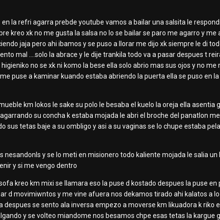
 en la refri agarra prebde youtube vamos a bailar una salsita le respond
mbre kreo xk no me gusta la salsa no lo se bailar se paro me agarro y m
endo jaja pero ahi ibamos y se puso a llorar me dijo xk siempre le di to
nto mal ....solo la abrace y le dije trankila todo va a pasar despues t reir
 higieniko no se xk ni komo la bese ella solo abrio mas sus ojos y no m
me puse a kaminar kuando estaba abriendo la puerta ella se puso en la 
ueble km lokos le sake su polo le besaba el kuelo la oreja ella asentia
agarrando su concha k estaba mojada le abri el broche del panatlon me 
sus tetas baje a su ombligo y asi a su vaginas se lo chupe estaba pela
s nesandonls y se lo meti en misionero todo kaliente mojada le salia un
venir y si me vengo dentro
 sofa kreo km mixi se llamara eso la puse d kostado despues la puse en 
par d movimiwntos y me vine afuera nos dekamos tirado ahi kalatos a l
despues se sento ala inversa empezo a moverse km likuadora k riko en 
lgando y se volteo miandome nos besamos chpe esas tetas la kargue gemi