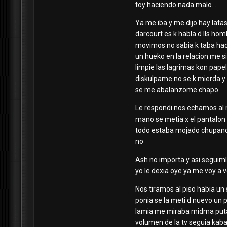
toy haciendo nada malo...
Ya me iba y me dijo hay latas
darcourt es k habla d lls ho
movimos no sabia k taba haci
un hueko en la relacion me sie
limpie las lagrimas kon papel
diskulpame no se k mierda y 
se me abalanzome chapo
Le respondi nos echamos al m
mano se metia x el pantalon 
todo estaba mojado chupando 
no
Ash no importa y asi seguiml
yo le dexia oye ya me voy a 
Nos tiramos al piso habia un
ponia se la meti d nuevo un 
lamia me miraba midma puta 
volumen de la tv seguia kaba