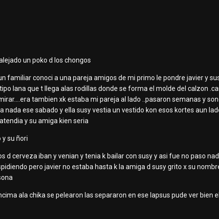
alejado un poko d los chongos
n familiar conoci a una pareja amigos de mi primo le pondre javier y s
 tipo lana que t llega alas rodillas donde se forma el molde del calzon .c
 mirar....era tambien xk estaba mi pareja al lado ..pasaron semanas y s
a nada ese sabado y ella susy vestia un vestido kon esos kortes aun lad
k atendia y su amiga kien seria
y su ñori
s d cerveza iban y venian y tenia k bailar con susy y asi fue no paso na
diendo pero javier no estaba hasta k la amiga d susy grito x su nombre
rsona
encima ala chika se pelearon las separaron en ese lapsus pude ver bien e