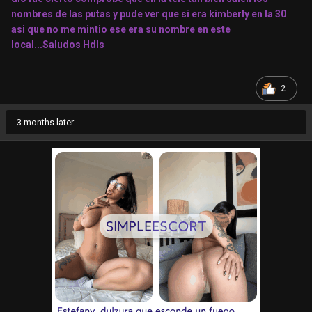
nombres de las putas y pude ver que si era kimberly en la 30
asi que no me mintio ese era su nombre en este
local...Saludos Hdls
2
3 months later...