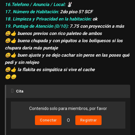
16.Telefono / Anuncia / Local:
🐰
17. Número de Habitación:
2do piso 5? SCF
18. Limpieza y Privacidad en la habitación:
ok
19. Puntaje de Atención (0/10):
7.75 con proyección a más
😃
👍
buenos previos con rico paleteo de ambos
😃
👍
buena chupada y con piquitos a los boliquesos si los
chupara daría más puntaje
😃
👍
buen ajuste y se dejo cachar sin peros en las poses qué
pedí y sin relojeo
😃
👍
la flakita es simpática si vive el cache
🫤
😞
Cita
Contenido solo para miembros, por favor
Conectar
O
Registrar