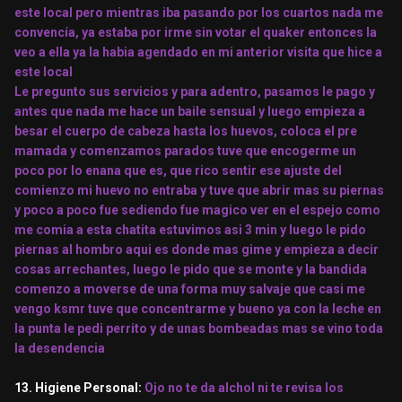
este local pero mientras iba pasando por los cuartos nada me
convencía, ya estaba por irme sin votar el quaker entonces la
veo a ella ya la habia agendado en mi anterior visita que hice a
este local
Le pregunto sus servicios y para adentro, pasamos le pago y
antes que nada me hace un baile sensual y luego empieza a
besar el cuerpo de cabeza hasta los huevos, coloca el pre
mamada y comenzamos parados tuve que encogerme un
poco por lo enana que es, que rico sentir ese ajuste del
comienzo mi huevo no entraba y tuve que abrir mas su piernas
y poco a poco fue sediendo fue magico ver en el espejo como
me comia a esta chatita estuvimos asi 3 min y luego le pido
piernas al hombro aqui es donde mas gime y empieza a decir
cosas arrechantes, luego le pido que se monte y la bandida
comenzo a moverse de una forma muy salvaje que casi me
vengo ksmr tuve que concentrarme y bueno ya con la leche en
la punta le pedi perrito y de unas bombeadas mas se vino toda
la desendencia
13. Higiene Personal:
Ojo no te da alchol ni te revisa los