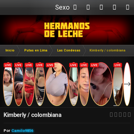
Sexo
Webcam
Inicio
Putas en Lima
Las Condesas
Kimberly / colombiana
Kimberly / colombiana
Por
Camilo9856