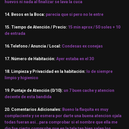
huevos ni nada al finalizar se lava la cuca
14. Besos en la Boca:
parecia que si pero no le entre
15. Tiempo de Atención / Precio:
15 min aprox / 50 soles + 10
de entrada
16.Telefono / Anuncia / Local:
Condesas ex conejas
17. Número de Habitación:
Ayer estaba en el 30
18. Limpieza y Privacidad en la habitación:
lo de siempre
limpio y higienico
19. Puntaje de Atención (0/10):
un 7 buen cache y atencion
decente de esta bandida
20. Comentarios Adicionales:
Bueno la flaquita es muy
complaciente y se esmera por darte una buena atencion ojala
todas fueran asi...para comprobar si el nombre que ella me
dio fue cierto comprobe que en la tele tan bien salen los