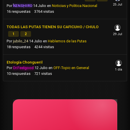
Por
KENSHIRO
14 Julio
en
Noticias y Politica Nacional
16
respuestas
3764
visitas
TODAS LAS PUTAS TIENEN SU CAFICUHO / CHULO
1
2
Por
jubilo_24
14 Julio
en
Hablemos de las Putas
18
respuestas
4244
visitas
Etología Chongueril
Por
Dr.Feelgood
12 Julio
en
OFF-Topic en General
10
respuestas
721
visitas