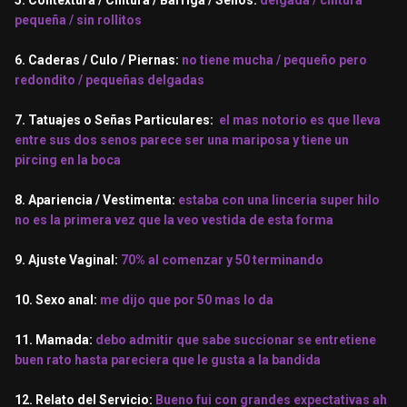
5. Contextura / Cintura / Barriga / Senos:
delgada / cintura
pequeña / sin rollitos
6. Caderas / Culo / Piernas:
no tiene mucha / pequeño pero
redondito / pequeñas delgadas
7. Tatuajes o Señas Particulares:
el mas notorio es que lleva
entre sus dos senos parece ser una mariposa y tiene un
pircing en la boca
8. Apariencia / Vestimenta:
estaba con una linceria super hilo
no es la primera vez que la veo vestida de esta forma
9. Ajuste Vaginal:
70% al comenzar y 50 terminando
10. Sexo anal:
me dijo que por 50 mas lo da
11. Mamada:
debo admitir que sabe succionar se entretiene
buen rato hasta pareciera que le gusta a la bandida
12. Relato del Servicio:
Bueno fui con grandes expectativas ah