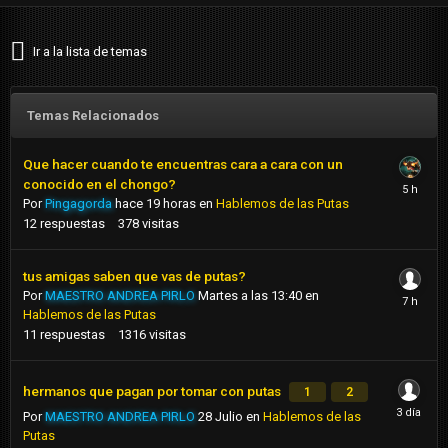
Ir a la lista de temas
Temas Relacionados
Que hacer cuando te encuentras cara a cara con un
conocido en el chongo?
Por
Pingagorda
hace 19 horas
en
Hablemos de las Putas
12
respuestas
378
visitas
tus amigas saben que vas de putas?
Por
MAESTRO ANDREA PIRLO
Martes a las 13:40
en
Hablemos de las Putas
11
respuestas
1316
visitas
hermanos que pagan por tomar con putas
1
2
Por
MAESTRO ANDREA PIRLO
28 Julio
en
Hablemos de las
Putas