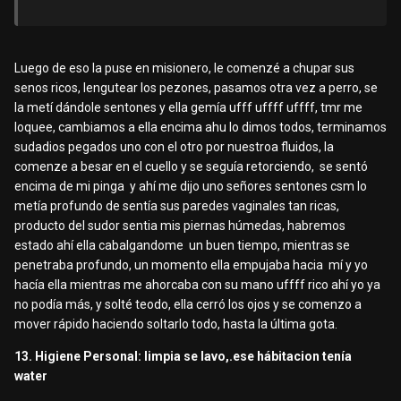
Luego de eso la puse en misionero, le comenzé a chupar sus
senos ricos, lengutear los pezones, pasamos otra vez a perro, se
la metí dándole sentones y ella gemía ufff uffff uffff, tmr me
loquee, cambiamos a ella encima ahu lo dimos todos, terminamos
sudadios pegados uno con el otro por nuestroa fluidos, la
comenze a besar en el cuello y se seguía retorciendo, se sentó
encima de mi pinga y ahí me dijo uno señores sentones csm lo
metía profundo de sentía sus paredes vaginales tan ricas,
producto del sudor sentia mis piernas húmedas, habremos
estado ahí ella cabalgandome un buen tiempo, mientras se
penetraba profundo, un momento ella empujaba hacia mí y yo
hacía ella mientras me ahorcaba con su mano uffff rico ahí yo ya
no podía más, y solté teodo, ella cerró los ojos y se comenzo a
mover rápido haciendo soltarlo todo, hasta la última gota.
13. Higiene Personal: limpia se lavo,.ese hábitacion tenía
water