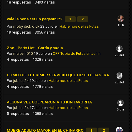
18
respuestas
3493
visitas
vale la pena ser un paganini??
1
2
Por
moby dick dick
23 Julio
en
Hablemos de las Putas
19
respuestas
3056
visitas
Zoe - Paris Hot - Gorda y sucia
Por
mclovin010
19 Julio
en
OFF Topic de Putas en Junin
4
respuestas
1028
visitas
COMO FUE EL PRIMER SERVICIO QUE HIZO TU CASERA
Por
jubilo_24
19 Julio
en
Hablemos de las Putas
4
respuestas
1778
visitas
ALGUNA VEZ GOLPEARON A TU KIN FAVORITA
Por
jubilo_24
17 Julio
en
Hablemos de las Putas
5
respuestas
1085
visitas
MUERE ADULTO MAYOR EN EL CHINARRO
1
2