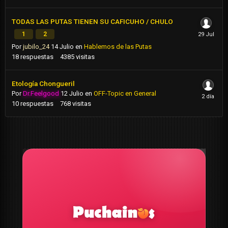
TODAS LAS PUTAS TIENEN SU CAFICUHO / CHULO
1
2
Por
jubilo_24
14 Julio
en
Hablemos de las Putas
18
respuestas
4385
visitas
Etología Chongueril
Por
Dr.Feelgood
12 Julio
en
OFF-Topic en General
10
respuestas
768
visitas