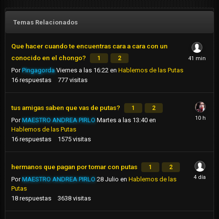
Temas Relacionados
Que hacer cuando te encuentras cara a cara con un
conocido en el chongo?
1
2
Por
Pingagorda
Viernes a las 16:22
en
Hablemos de las Putas
16
respuestas
777
visitas
tus amigas saben que vas de putas?
1
2
Por
MAESTRO ANDREA PIRLO
Martes a las 13:40
en
Hablemos de las Putas
16
respuestas
1575
visitas
hermanos que pagan por tomar con putas
1
2
Por
MAESTRO ANDREA PIRLO
28 Julio
en
Hablemos de las
Putas
18
respuestas
3638
visitas