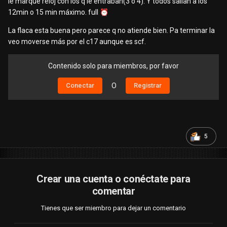
le marque reloj con los q le entraban(3 ó 4). Y todos salían a los
12min o 15 min máximo. full
⏰
️
La flaca esta buena pero parece q no atiende bien. Pa terminar la
veo moverse más por el c17 aunque es scf.
Contenido solo para miembros, por favor
Conectar
O
Registrar
5
Crear una cuenta o conéctate para
comentar
Tienes que ser miembro para dejar un comentario