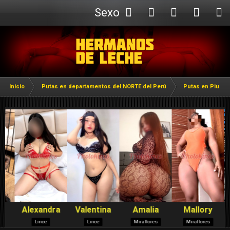
Sexo
Webcam
Inicio
Putas en departamentos del NORTE del Perú
Putas en Piura