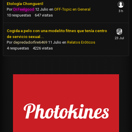
Etología Chongueril
Por
Dr.Feelgood
12 Julio
en
OFF-Topic en General
10
respuestas
647
visitas
Cogida a pelo con una modelito fitnes que tenía centro
de servicio sexual...
Por
depredadorfire6469
11 Julio
en
Relatos Eróticos
4
respuestas
4226
visitas