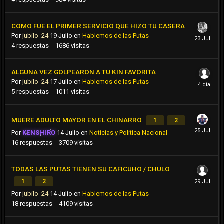
COMO FUE EL PRIMER SERVICIO QUE HIZO TU CASERA
Por
jubilo_24
19 Julio
en
Hablemos de las Putas
4
respuestas
1686
visitas
ALGUNA VEZ GOLPEARON A TU KIN FAVORITA
Por
jubilo_24
17 Julio
en
Hablemos de las Putas
5
respuestas
1011
visitas
MUERE ADULTO MAYOR EN EL CHINARRO
1
2
Por
KENSHIRO
14 Julio
en
Noticias y Politica Nacional
16
respuestas
3709
visitas
TODAS LAS PUTAS TIENEN SU CAFICUHO / CHULO
1
2
Por
jubilo_24
14 Julio
en
Hablemos de las Putas
18
respuestas
4109
visitas