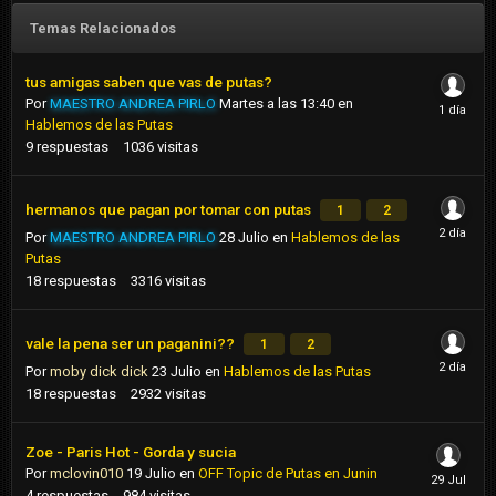
Temas Relacionados
tus amigas saben que vas de putas?
Por
MAESTRO ANDREA PIRLO
Martes a las 13:40
en
Hablemos de las Putas
9
respuestas
1036
visitas
hermanos que pagan por tomar con putas
1
2
Por
MAESTRO ANDREA PIRLO
28 Julio
en
Hablemos de las
Putas
18
respuestas
3316
visitas
vale la pena ser un paganini??
1
2
Por
moby dick dick
23 Julio
en
Hablemos de las Putas
18
respuestas
2932
visitas
Zoe - Paris Hot - Gorda y sucia
Por
mclovin010
19 Julio
en
OFF Topic de Putas en Junin
4
respuestas
984
visitas