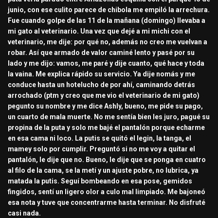
junio, con ese culito parece de chibola me empiló la arrechura.
Fue cuando golpe de las 11 de la mañana (domingo) llevaba a
mi gato al veterinario. Una vez que dejé a mi michi con el
veterinario, me dije: por qué no, además no creo me vuelvan a
robar. Así que armado de valor caminé lento y pasé por su
lado y me dijo: vamos, me paré y dije cuanto, qué hace y toda
la vaina. Me explica rápido su servicio. Ya dije nomás y me
conduce hasta un hotelucho de por ahí, caminando detrás
arrochado (ptm y creo que me vio el veterinario de mi gato)
pegunto su nombre y me dice Ashly, bueno, me pide su pago,
un cuarto de mala muerte. No me sentía bien les juro, pagué su
propina de la puta y solo me bajé el pantalón porque echarme
en esa cama ni loco. La putis se quitó el legin, la tanga, el
mamey solo por cumplir. Preguntó si no me voy a quitar el
pantalón, le dije que no. Bueno, le dije que se ponga en cuatro
al filo de la cama, se la metí y un ajuste pobre, no lubrica, ya
matada la putis. Seguí bombeando en esa pose, gemidos
fingidos, sentí un ligero olor a culo mal limpiado. Me bajoneó
esa nota y tuve que concentrarme hasta terminar. No disfruté
casi nada.