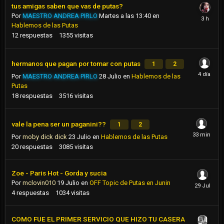
tus amigas saben que vas de putas?
Por
MAESTRO ANDREA PIRLO
Martes a las 13:40
en
Hablemos de las Putas
12
respuestas
1355
visitas
hermanos que pagan por tomar con putas
1
2
Por
MAESTRO ANDREA PIRLO
28 Julio
en
Hablemos de las
Putas
18
respuestas
3516
visitas
vale la pena ser un paganini??
1
2
Por
moby dick dick
23 Julio
en
Hablemos de las Putas
20
respuestas
3085
visitas
Zoe - Paris Hot - Gorda y sucia
Por
mclovin010
19 Julio
en
OFF Topic de Putas en Junin
4
respuestas
1034
visitas
COMO FUE EL PRIMER SERVICIO QUE HIZO TU CASERA