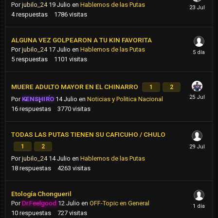
Por
jubilo_24
19 Julio
en
Hablemos de las Putas
4
respuestas
1786
visitas
ALGUNA VEZ GOLPEARON A TU KIN FAVORITA
Por
jubilo_24
17 Julio
en
Hablemos de las Putas
5
respuestas
1101
visitas
MUERE ADULTO MAYOR EN EL CHINARRO
1
2
Por
KENSHIRO
14 Julio
en
Noticias y Politica Nacional
16
respuestas
3770
visitas
TODAS LAS PUTAS TIENEN SU CAFICUHO / CHULO
1
2
Por
jubilo_24
14 Julio
en
Hablemos de las Putas
18
respuestas
4263
visitas
Etología Chongueril
Por
Dr.Feelgood
12 Julio
en
OFF-Topic en General
10
respuestas
727
visitas