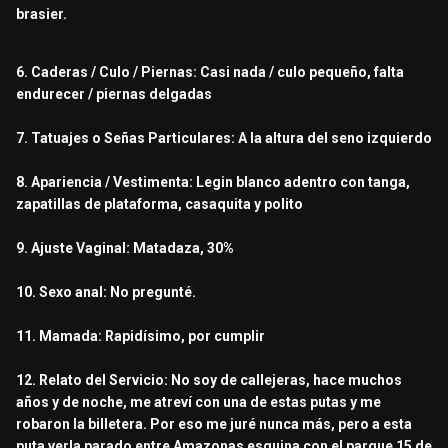
brasier.
6. Caderas / Culo / Piernas: Casi nada / culo pequeño, falta
endurecer / piernas delgadas
7. Tatuajes o Señas Particulares: A la altura del seno izquierdo
8. Apariencia / Vestimenta: Legin blanco adentro con tanga,
zapatillas de plataforma, casaquita y polito
9. Ajuste Vaginal: Matadaza, 30%
10. Sexo anal: No pregunté.
11. Mamada: Rapidísimo, por cumplir
12. Relato del Servicio: No soy de callejeras, hace muchos
años y de noche, me atreví con una de estas putas y me
robaron la billetera. Por eso me juré nunca más, pero a esta
puta verla parado entre Amazonas esquina con el parque 15 de