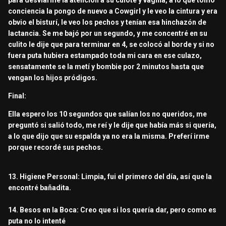
para desviarme la atención a su culote y vagina, a lo que tomo
conciencia la pongo de nuevo a Cowgirl y le veo la cintura y era
obvio el bisturí, le veo los pechos y tenían esa hinchazón de
lactancia. Se me bajó por un segundo, y me concentré en su
culito le dije que para terminar en 4, se colocó al borde y si no
fuera puta hubiera estampado toda mi cara en ese culazo,
sensatamente se la metí y bombie por 2 minutos hasta que
vengan los hijos pródigos.
Final:
Ella espero los 10 segundos que salían los no queridos, me
preguntó si salió todo, me reí y le dije que había más si quería,
a lo que dijo que su espalda ya no era la misma. Preferí irme
porque recordé sus pechos.
13. Higiene Personal: Limpia, fui el primero del día, así que la
encontré bañadita.
14. Besos en la Boca: Creo que si los quería dar, pero como es
puta no lo intenté