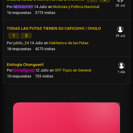
Por
KENSHIRO
14 Julio
en
Noticias y Politica Nacional
16
respuestas
3773
visitas
TODAS LAS PUTAS TIENEN SU CAFICUHO / CHULO
1
2
Por
jubilo_24
14 Julio
en
Hablemos de las Putas
18
respuestas
4275
visitas
Etología Chongueril
Por
Dr.Feelgood
12 Julio
en
OFF-Topic en General
10
respuestas
733
visitas