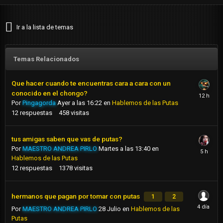
Ir a la lista de temas
Temas Relacionados
Que hacer cuando te encuentras cara a cara con un
conocido en el chongo?
Por
Pingagorda
Ayer a las 16:22
en
Hablemos de las Putas
12
respuestas
458
visitas
tus amigas saben que vas de putas?
Por
MAESTRO ANDREA PIRLO
Martes a las 13:40
en
Hablemos de las Putas
12
respuestas
1378
visitas
hermanos que pagan por tomar con putas
1
2
Por
MAESTRO ANDREA PIRLO
28 Julio
en
Hablemos de las
Putas