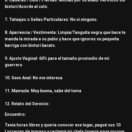
6. Caderas / Culo / Piernas: Anchas por su edad/ Hermoso sin
bisturí/Acorde al culo.
7. Tatuajes o Señas Particulares: No vi ninguno.
8. Apariencia / Vestimenta: Limpia/Tanguita negra que hace te
manda la mirada a su pubis y hace que ignores su pequeña
barriga con bisturí barato.
9. Ajuste Vaginal: 60% para el tamaño promedio de mi
guerrero
10. Sexo Anal: No me interesa
11. Mamada: Muy buena, sabe del tema
12. Relato del Servicio:
Encuentro:
Tenía horas libres y quería conocer ese lugar, pagué sus 10
Lucrecias de ingreso y reclamé mi chela (quería agua porque