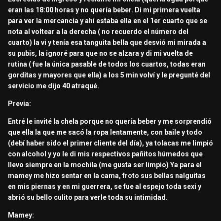
eran las 18:00 horas y no quería beber. Di mi primera vuelta
para ver la mercancía y ahí estaba ella en el 1er cuarto que se
nota al voltear a la derecha ( no recuerdo el número del
cuarto) la vi y tenía esa tanguita bella que desvió mi mirada a
su pubis, la ignoré para que no se alzara y di mi vuelta de
rutina ( fue la única pasable de todos los cuartos, todas eran
gorditas y mayores que ella) a los 5 min volví y le pregunté del
servicio me dijo 40 atraqué.
Previa:
Entré le invité la chela porque no quería beber y me sorprendió
que ella la que me sacó la ropa lentamente, con baile y todo
(debí haber sido el primer cliente del día), ya tolacas me limpió
con alcohol y yo le di mis respectivos pañitos húmedos que
llevo siempre en la mochila (me gusta ser limpio) Ya para el
mamey me hizo sentar en la cama, froto sus bellas nalguitas
en mis piernas y en mi guerrera, se fue al espejo toda sexi y
abrió su bello culito para verle toda su intimidad.
Mamey: