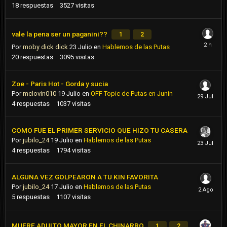
18
respuestas
3527
visitas
vale la pena ser un paganini??
1
2
Por
moby dick dick
23 Julio
en
Hablemos de las Putas
20
respuestas
3095
visitas
Zoe - Paris Hot - Gorda y sucia
Por
mclovin010
19 Julio
en
OFF Topic de Putas en Junin
4
respuestas
1037
visitas
COMO FUE EL PRIMER SERVICIO QUE HIZO TU CASERA
Por
jubilo_24
19 Julio
en
Hablemos de las Putas
4
respuestas
1794
visitas
ALGUNA VEZ GOLPEARON A TU KIN FAVORITA
Por
jubilo_24
17 Julio
en
Hablemos de las Putas
5
respuestas
1107
visitas
MUERE ADULTO MAYOR EN EL CHINARRO
1
2