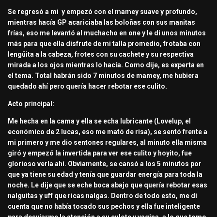
Se regresó a mi y empezó con el mamey suave y profundo,
mientras hacía GP acariciaba las boloñas con sus manitas
frías, eso me levantó al muchacho en one y le di unos minutos
más para que ella disfrute de mi talla promedio, frotaba con
lengüita a la cabeza, frotes con su cachete y su respectiva
mirada a los ojos mientras lo hacía. Como dije, es experta en
el tema. Total habrán sido 7 minutos de mamey, me hubiera
quedado ahí pero quería hacer rebotar ese culito.
Acto principal:
Me hecha en la cama y ella se echa lubricante (Lovelup, el
económico de 2 lucas, eso me mató de risa), se sentó frente a
mi primero y me dio sentones regulares, al minuto ella misma
giró y empezó la invertida para ver ese culito y hoyito, fue
glorioso verla ahí. Obviamente, se cansó a los 5 minutos por
que ya tiene su edad y tenía que guardar energía para toda la
noche. Le dije que se eche boca abajo que quería rebotar esas
nalguitas y uff que ricas nalgas. Dentro de todo esto, me di
cuenta que no había tocado sus pechos y ella fue inteligente