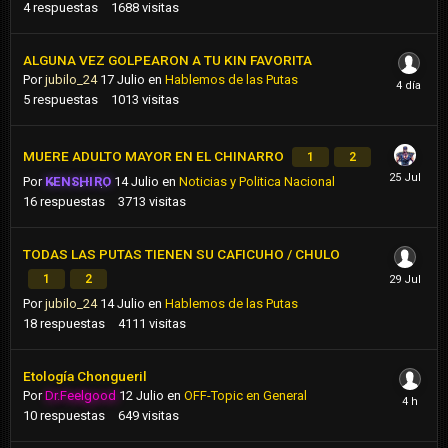
4
respuestas
1688
visitas
ALGUNA VEZ GOLPEARON A TU KIN FAVORITA
Por
jubilo_24
17 Julio
en
Hablemos de las Putas
5
respuestas
1013
visitas
MUERE ADULTO MAYOR EN EL CHINARRO
1
2
Por
KENSHIRO
14 Julio
en
Noticias y Politica Nacional
16
respuestas
3713
visitas
TODAS LAS PUTAS TIENEN SU CAFICUHO / CHULO
1
2
Por
jubilo_24
14 Julio
en
Hablemos de las Putas
18
respuestas
4111
visitas
Etología Chongueril
Por
Dr.Feelgood
12 Julio
en
OFF-Topic en General
10
respuestas
649
visitas