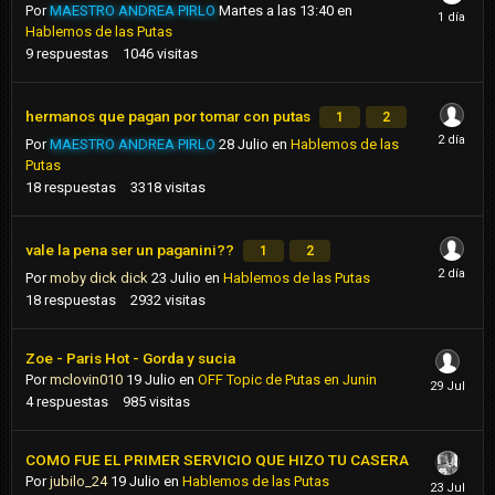
Por
MAESTRO ANDREA PIRLO
Martes a las 13:40
en
Hablemos de las Putas
9
respuestas
1046
visitas
hermanos que pagan por tomar con putas
1
2
Por
MAESTRO ANDREA PIRLO
28 Julio
en
Hablemos de las
Putas
18
respuestas
3318
visitas
vale la pena ser un paganini??
1
2
Por
moby dick dick
23 Julio
en
Hablemos de las Putas
18
respuestas
2932
visitas
Zoe - Paris Hot - Gorda y sucia
Por
mclovin010
19 Julio
en
OFF Topic de Putas en Junin
4
respuestas
985
visitas
COMO FUE EL PRIMER SERVICIO QUE HIZO TU CASERA
Por
jubilo_24
19 Julio
en
Hablemos de las Putas