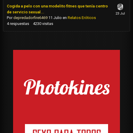
Cogida a pelo con una modelito fitnes que tenía centro
de servicio sexual...
Por
depredadorfire6469
11 Julio
en
Relatos Eróticos
4
respuestas
4230
visitas